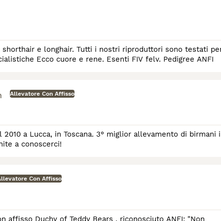
horthair e longhair. Tutti i nostri riproduttori sono testati pe
ecialistiche Ecco cuore e rene. Esenti FIV felv. Pedigree ANFI
h
Allevatore Con Affisso
 2010 a Lucca, in Toscana. 3° miglior allevamento di birmani 
nite a conoscerci!
llevatore Con Affisso
con affisso Duchy of Teddy Bears , riconosciuto ANFI: "Non