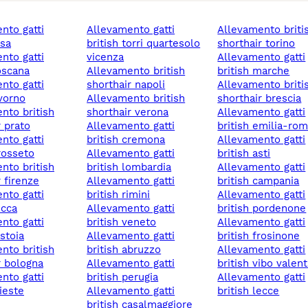
allevamento gatti
allevamento british
isa
british torri quartesolo
shorthair torino
vicenza
allevamento gatti
toscana
allevamento british
british marche
shorthair napoli
allevamento british
ivorno
allevamento british
shorthair brescia
shorthair verona
allevamento gatti
r prato
allevamento gatti
british emilia-ro
british cremona
allevamento gatti
grosseto
allevamento gatti
british asti
british lombardia
allevamento gatti
r firenze
allevamento gatti
british campania
british rimini
allevamento gatti
ucca
allevamento gatti
british pordenone
british veneto
allevamento gatti
istoia
allevamento gatti
british frosinone
british abruzzo
allevamento gatti
r bologna
allevamento gatti
british vibo valent
british perugia
allevamento gatti
rieste
allevamento gatti
british lecce
british casalmaggiore