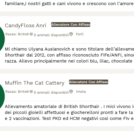
familiare,i nostri gatti e cani vivono e crescono con l'amor
CandyFloss Anri
Allevatore Con Affisso
Razza:
British
Forlì
0
animali disponibili
Mi chiamo Ulyana Ausianovich e sono titolare dell’allevament
Shorthair dal 2012, con affisso riconosciuto FIFe/ANFI, sin
razza. Allevo principalmente nei colori blu, lilac, chocolate
feline nazionali e internazionali, anch
Muffin The Cat Cattery
Allevatore Con Affisso
Razza:
British
Imola
0
animali disponibili
Allevamento amatoriale di British Shorthair . I mici vivono
dei piccoli gioielli affettuosi e giocherelloni pronti a fare 
e 2 vaccinazioni. Test PKD ed HCM negativi così come Fiv 