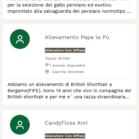
per la selezione del gatto persiano ed esotico.
Improntato alla salvaguardia del persiano normotipo in
ogni colorazione: solidi, bicolori, smoke, chincilla ed
himalayani.
Allevamento Pepe le Pù
Allevatore Con Affisso
Razza:
British
1
animali disponibili
Caprino Veronese
Abbiamo un allevamento di British Shorthair a
Bergamo(FIFE). Sono 14 anni che vivo in compagnia dei
British shorthair e per me e` una razza straordinaria
con un carattere tranquillo, dolce e ideale per vivere
in famiglia. I nostril gatti sono testati
CandyFloss Anri
Allevatore Con Affisso