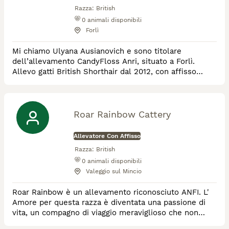
Razza:
British
0
animali disponibili
Forlì
Mi chiamo Ulyana Ausianovich e sono titolare
dell’allevamento CandyFloss Anri, situato a Forlì.
Allevo gatti British Shorthair dal 2012, con affisso
riconosciuto FIFe/ANFI, sinonimo di selezione
responsabile e rispetto degli standard di razza. Allevo
principalmente nei colori blu, lilac, chocolate e tortie.
I miei gatti partecipano regolarmente a esposizioni
Roar Rainbow Cattery
feline nazionali e internazionali, anch
Allevatore Con Affisso
Razza:
British
0
animali disponibili
Valeggio sul Mincio
Roar Rainbow è un allevamento riconosciuto ANFI. L'
Amore per questa razza è diventata una passione di
vita, un compagno di viaggio meraviglioso che non
potrà che soprendervi.