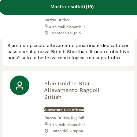
Mostra risultati
(
19
)
Allevatore Con Affisso
Razza:
British
4
animali disponibili
Montechiarugolo
Siamo un piccolo allevamento amatoriale dedicato con
passione alla razza British Shorthair. Il nostro obiettivo
non è solo la bellezza morfologica, ma soprattutto
l'equilibrio caratteriale e la salute dei nostri soggetti. I
nostri gatti crescono in un ambiente familiare, seguiti
costantemente da un punto di vista veterinario e
alimentare. Per noi, ogni esemplare come Hurma è un
Blue Golden Star -
membro della famigl
Allevamento Ragdoll
British
Allevatore Con Affisso
Razza:
British, Ragdoll
4
animali disponibili
Borso del Grappa