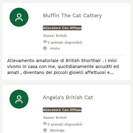
Muffin The Cat Cattery
Allevatore Con Affisso
Razza:
British
0
animali disponibili
Imola
Allevamento amatoriale di British Shorthair . I mici
vivono in casa con me, quotidianamente accuditi ed
amati , diventano dei piccoli gioielli affettuosi e
giocherelloni pronti a fare la felicita' dei loro amici
umani . Pedegree FiFe ,2 sverminazioni e 2
vaccinazioni. Test PKD ed HCM negativi così come Fiv
e Felv regolarmente monitorati
Angela's British Cat
Allevatore Con Affisso
Razza:
British
0
animali disponibili
Morengo