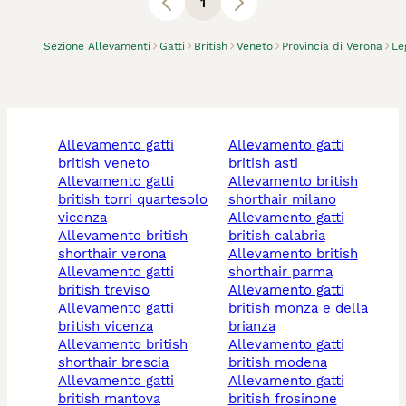
1
Sezione Allevamenti
Gatti
British
Veneto
Provincia di Verona
Le
allevamento gatti
allevamento gatti
british veneto
british asti
allevamento gatti
allevamento british
british torri quartesolo
shorthair milano
vicenza
allevamento gatti
allevamento british
british calabria
shorthair verona
allevamento british
allevamento gatti
shorthair parma
british treviso
allevamento gatti
allevamento gatti
british monza e della
british vicenza
brianza
allevamento british
allevamento gatti
shorthair brescia
british modena
allevamento gatti
allevamento gatti
british mantova
british frosinone