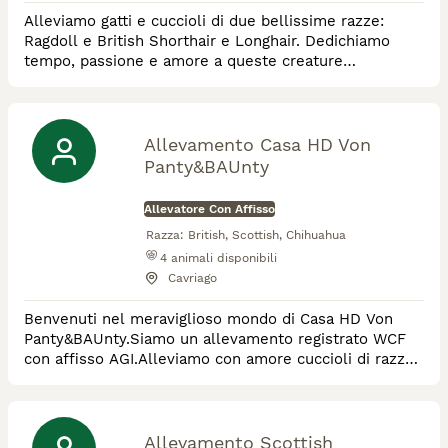
Alleviamo gatti e cuccioli di due bellissime razze:
Ragdoll e British Shorthair e Longhair. Dedichiamo
tempo, passione e amore a queste creature
dolcissime e dal portamento regale
Allevamento Casa HD Von
Panty&BAUnty
Allevatore Con Affisso
Razza:
British, Scottish, Chihuahua
4
animali disponibili
Cavriago
Benvenuti nel meraviglioso mondo di Casa HD Von
Panty&BAUnty.Siamo un allevamento registrato WCF
con affisso AGI.Alleviamo con amore cuccioli di razza
British Shorthair e Longhair e Scottish Fold e Straight.
La nostra casa brulica di amore felino e non solo,
alleviamo anche Pomerania (Spitz nano di Pomerania)
e Chihuahua con regolare affisso ENFI…siamo
Allevamento Scottish