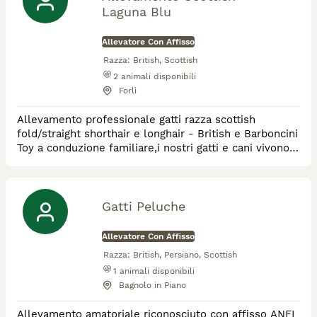
pazzamente innamorati die nostri pelosi ♥️
Laguna Blu
Allevatore Con Affisso
Razza:
British, Scottish
2
animali disponibili
Forlì
Allevamento professionale gatti razza scottish
fold/straight shorthair e longhair - British e Barboncini
Toy a conduzione familiare,i nostri gatti e cani vivono e
crescono con l'amore di una famiglia tra le mura
domestiche
Gatti Peluche
Allevatore Con Affisso
Razza:
British, Persiano, Scottish
1
animali disponibili
Bagnolo in Piano
Allevamento amatoriale riconosciuto con affisso ANFI