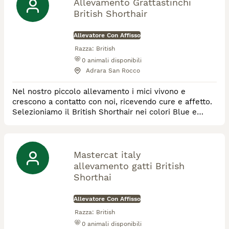
Allevamento Grattastinchi
British Shorthair
Allevatore Con Affisso
Razza:
British
0
animali disponibili
Adrara San Rocco
Nel nostro piccolo allevamento i mici vivono e
crescono a contatto con noi, ricevendo cure e affetto.
Selezioniamo il British Shorthair nei colori Blue e
Lilac. I nostri riproduttori sono controllati, testati e
coccolati. Siamo riconosciuti ANFI/FIFE
Mastercat italy
allevamento gatti British
Shorthai
Allevatore Con Affisso
Razza:
British
0
animali disponibili