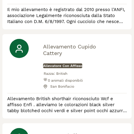
Il mio allevamento è registrato dal 2010 presso l'ANFI,
associazione Legalmente riconosciuta dalla Stato
Italiano con D.M. 6/8/1997. Ogni cucciolo che nesce
nel mio allevamento è dotato di un Pedigree. Il
certificato in se, ha un costo irrisorio, circa € 20, ma è
importantissimo perché garantisce Voi sulla
conformità dello standard del British Shorthair che
Allevamento Cupido
state adottando. Il Pedigree non è nie
Cattery
Allevatore Con Affisso
Razza:
British
0
animali disponibili
San Bonifacio
Allevamento British shorthair riconosciuto Wcf e
affisso Enfi . alleviamo le colorazioni black silver
tabby blotched occhi verdi e silver point occhi azzurri.
Tutti i nostri gatti sono testati fiv,felv e PKD negativo .