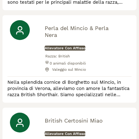
sono testati per le principali malattie della razza,
hanno eseguito visite specialistiche Ecco cuore e
rene. Esenti FIV felv. Pedigree ANFI
Perla del Mincio & Perla
Nera
Allevatore Con Affisso
Razza:
British
0
animali disponibili
Valeggio sul Mincio
Nella splendida cornice di Borghetto sul Mincio, in
provincia di Verona, alleviamo con amore la fantastica
razza British Shorthair. Siamo specializzati nelle
colorazioni golden e colourpoint e nelle colorazioni
solide come blu, cioccolato e tortie. Il british è il gatto
per eccellenza, affettuoso, partecipe e
tranquillo....impossibile non amarli! I nostri adorati
British Certosini Miao
gatti vivono in famiglia con noi,
Allevatore Con Affisso