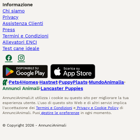
Informazione
Chi siamo
Privacy
Assistenza Clienti
Press
Termini e Condizioni
Allevatori ENCI
Test cane ideale
Pets4Homes
Hastnet
PuppyPlaats
MundoAnimalia
Annunci Animali
Lancaster Puppies
AnnunciAnimali.it utilizza i cookie su questo sito per migliorare la tua
esperienza utente. L'uso di questo sito Web e di altri servizi implica
l'accettazione dei
Termini e Condizioni
e
Privacy e Cookie Policy
di
AnnunciAnimali. Puoi
gestire le preferenze
in ogni momento.
© Copyright
2026
-
AnnunciAnimali