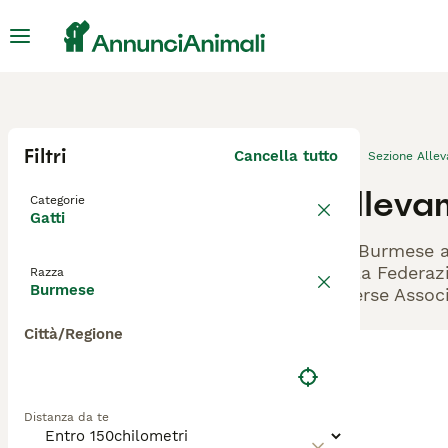
Filtri
Cancella tutto
Sezione Alle
Alleva
Categorie
Gatti
Gli Burmese a
dalla Federazi
Razza
Burmese
diverse Associ
Città/Regione
Distanza da te