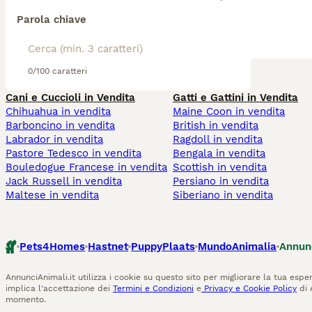
Parola chiave
0/100 caratteri
Cani e Cuccioli in Vendita
Gatti e Gattini in Vendita
Chihuahua in vendita
Maine Coon in vendita
Barboncino in vendita
British in vendita
Labrador in vendita
Ragdoll in vendita
Pastore Tedesco in vendita
Bengala in vendita
Bouledogue Francese in vendita
Scottish in vendita
Jack Russell in vendita
Persiano in vendita
Maltese in vendita
Siberiano in vendita
Pets4Homes
Hastnet
PuppyPlaats
MundoAnimalia
Annun
AnnunciAnimali.it utilizza i cookie su questo sito per migliorare la tua esper
implica l'accettazione dei
Termini e Condizioni
e
Privacy e Cookie Policy
di 
momento.