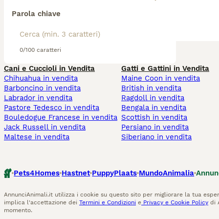
Parola chiave
0/100 caratteri
Cani e Cuccioli in Vendita
Gatti e Gattini in Vendita
Chihuahua in vendita
Maine Coon in vendita
Barboncino in vendita
British in vendita
Labrador in vendita
Ragdoll in vendita
Pastore Tedesco in vendita
Bengala in vendita
Bouledogue Francese in vendita
Scottish in vendita
Jack Russell in vendita
Persiano in vendita
Maltese in vendita
Siberiano in vendita
Pets4Homes
Hastnet
PuppyPlaats
MundoAnimalia
Annun
AnnunciAnimali.it utilizza i cookie su questo sito per migliorare la tua esper
implica l'accettazione dei
Termini e Condizioni
e
Privacy e Cookie Policy
di 
momento.