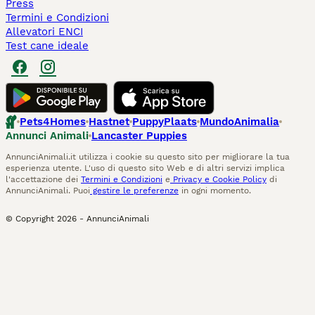
Press
Termini e Condizioni
Allevatori ENCI
Test cane ideale
Pets4Homes
Hastnet
PuppyPlaats
MundoAnimalia
Annunci Animali
Lancaster Puppies
AnnunciAnimali.it utilizza i cookie su questo sito per migliorare la tua
esperienza utente. L'uso di questo sito Web e di altri servizi implica
l'accettazione dei
Termini e Condizioni
e
Privacy e Cookie Policy
di
AnnunciAnimali. Puoi
gestire le preferenze
in ogni momento.
© Copyright
2026
-
AnnunciAnimali