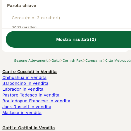
Parola chiave
0/100 caratteri
Abbiamo trovato 0 Allevamento gatto
Cornish Rex, Portici.
Mostra risultati
(
0
)
Prova invece a cercare tutti i Gatti
Sezione Allevamenti
Gatti
Cornish Rex
Campania
Città Metropoli
Cani e Cuccioli in Vendita
Chihuahua in vendita
Barboncino in vendita
Labrador in vendita
Pastore Tedesco in vendita
Bouledogue Francese in vendita
Jack Russell in vendita
Maltese in vendita
Gatti e Gattini in Vendita