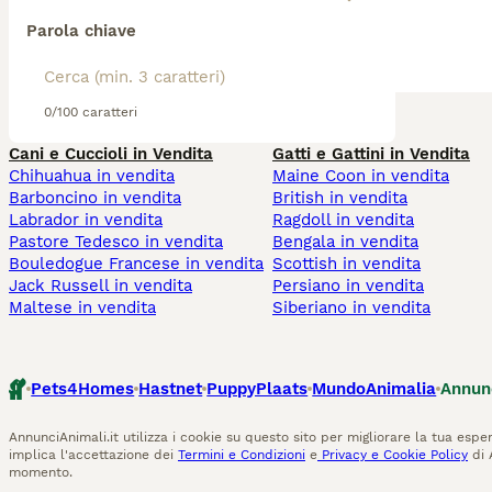
Parola chiave
0/100 caratteri
Cani e Cuccioli in Vendita
Gatti e Gattini in Vendita
Chihuahua in vendita
Maine Coon in vendita
Barboncino in vendita
British in vendita
Labrador in vendita
Ragdoll in vendita
Pastore Tedesco in vendita
Bengala in vendita
Bouledogue Francese in vendita
Scottish in vendita
Jack Russell in vendita
Persiano in vendita
Maltese in vendita
Siberiano in vendita
Pets4Homes
Hastnet
PuppyPlaats
MundoAnimalia
Annun
AnnunciAnimali.it utilizza i cookie su questo sito per migliorare la tua esper
implica l'accettazione dei
Termini e Condizioni
e
Privacy e Cookie Policy
di 
momento.