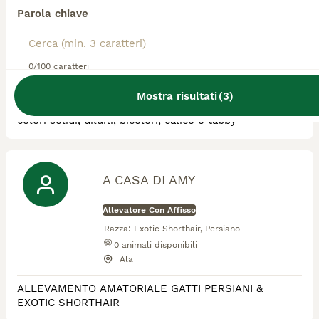
Parola chiave
Allevatore Con Affisso
Razza:
Exotic Shorthair, Persiano
1
animali disponibili
0/100 caratteri
Marliana
Mostra risultati
(
3
)
allevamento amatoriale gatti persiani ed esotici nei
colori solidi, diluiti, bicolori, calico e tabby
A CASA DI AMY
Allevatore Con Affisso
Razza:
Exotic Shorthair, Persiano
0
animali disponibili
Ala
ALLEVAMENTO AMATORIALE GATTI PERSIANI &
EXOTIC SHORTHAIR