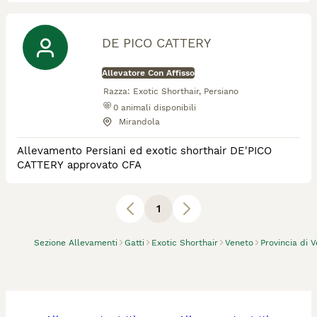
DE PICO CATTERY
Allevatore Con Affisso
Razza:
Exotic Shorthair, Persiano
0
animali disponibili
Mirandola
Allevamento Persiani ed exotic shorthair DE'PICO
CATTERY approvato CFA
1
Sezione Allevamenti
Gatti
Exotic Shorthair
Veneto
Provincia di 