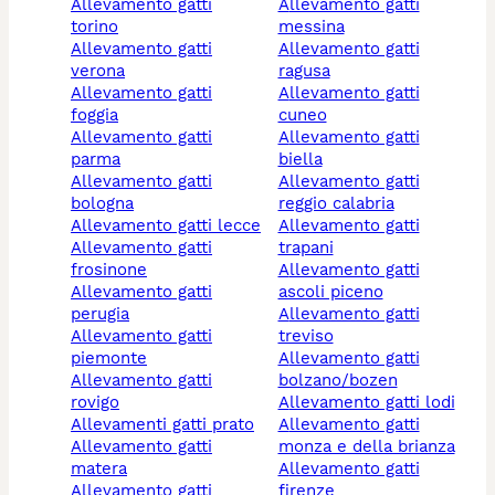
allevamento gatti
allevamento gatti
torino
messina
allevamento gatti
allevamento gatti
verona
ragusa
allevamento gatti
allevamento gatti
foggia
cuneo
allevamento gatti
allevamento gatti
parma
biella
allevamento gatti
allevamento gatti
bologna
reggio calabria
allevamento gatti lecce
allevamento gatti
allevamento gatti
trapani
frosinone
allevamento gatti
allevamento gatti
ascoli piceno
perugia
allevamento gatti
allevamento gatti
treviso
piemonte
allevamento gatti
allevamento gatti
bolzano/bozen
rovigo
allevamento gatti lodi
allevamenti gatti prato
allevamento gatti
allevamento gatti
monza e della brianza
matera
allevamento gatti
allevamento gatti
firenze