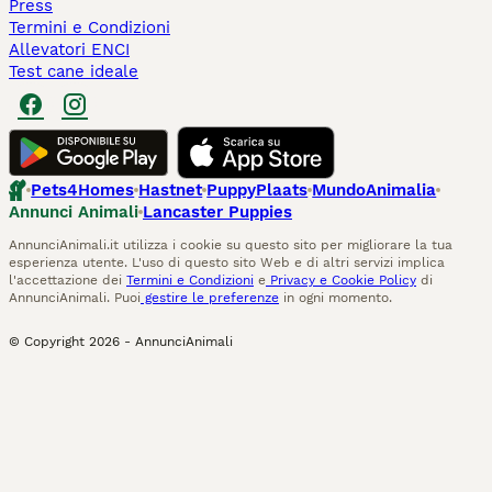
Press
Termini e Condizioni
Allevatori ENCI
Test cane ideale
Pets4Homes
Hastnet
PuppyPlaats
MundoAnimalia
Annunci Animali
Lancaster Puppies
AnnunciAnimali.it utilizza i cookie su questo sito per migliorare la tua
esperienza utente. L'uso di questo sito Web e di altri servizi implica
l'accettazione dei
Termini e Condizioni
e
Privacy e Cookie Policy
di
AnnunciAnimali. Puoi
gestire le preferenze
in ogni momento.
© Copyright
2026
-
AnnunciAnimali