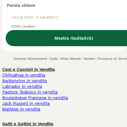
Parola chiave
0/100 caratteri
Abbiamo trovato 0 Allevamento gatto Khao
Manee, San Bonifacio.
Mostra risultati
(
0
)
Prova invece a cercare tutti i Gatti
Sezione Allevamenti
Gatti
Khao Manee
Veneto
Provincia di Vero
Cani e Cuccioli in Vendita
Chihuahua in vendita
Barboncino in vendita
Labrador in vendita
Pastore Tedesco in vendita
Bouledogue Francese in vendita
Jack Russell in vendita
Maltese in vendita
Gatti e Gattini in Vendita