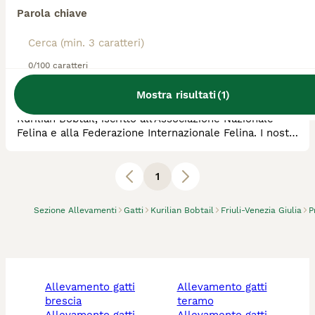
Parola chiave
Allevatore Con Affisso
Razza:
Kurilian Bobtail, Certosino
0
animali disponibili
0/100 caratteri
Sospirolo
Mostra risultati
(
1
)
Allevamento amatoriale del gatto certosino e del
Kurilian Bobtail, iscritto all'Associazione Nazionale
Felina e alla Federazione Internazionale Felina. I nostri
roproduttori sono di altissima genealogia e
partecipano alle expo.
1
Sezione Allevamenti
Gatti
Kurilian Bobtail
Friuli-Venezia Giulia
P
allevamento gatti
allevamento gatti
brescia
teramo
allevamento gatti
allevamento gatti