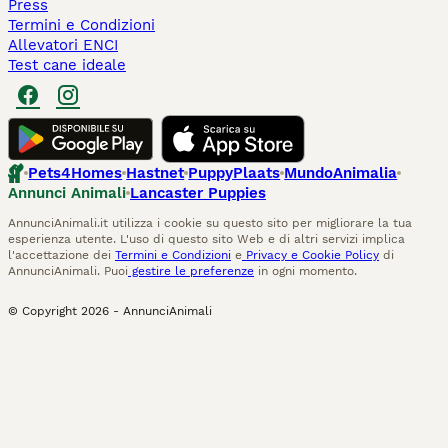
Press
Termini e Condizioni
Allevatori ENCI
Test cane ideale
Pets4Homes
Hastnet
PuppyPlaats
MundoAnimalia
Annunci Animali
Lancaster Puppies
AnnunciAnimali.it utilizza i cookie su questo sito per migliorare la tua
esperienza utente. L'uso di questo sito Web e di altri servizi implica
l'accettazione dei
Termini e Condizioni
e
Privacy e Cookie Policy
di
AnnunciAnimali. Puoi
gestire le preferenze
in ogni momento.
© Copyright
2026
-
AnnunciAnimali