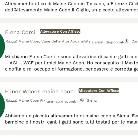
Allevamento etico di Maine Coon in Toscana, a Firenze Ci 
dell’Allevamento Maine Coon Il Giglio, un piccolo allevamen
nasce dall’amore profondo per questa meravigliosa razza e
Elena Corsi
Allevatore Con Affisso
Razza:
Maine Coon, Cane delle Alpi Apuane
Car
1
animali disponibili
Mi chiamo Elena Corsi e sono allevatrice di cani e gatti con
– AGI – WCF per i miei Maine Coon. Ho conseguito il Master
cinofila e mi occupo di formazione, benessere e corretta g
tutela, conservazione e selezione d
Elinor Woods maine coon
Allevatore Con Affisso
Razza:
Maine Coon
Siena
1
animali disponibili
Abbiamo un piccolo allevamento di maine coon a Siena. Facc
bambine e i nostri cani. I gatti sono tutti testati per le malat