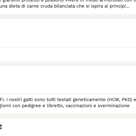
e giardino protetto e possono vivere in modo armonioso con l
a dieta di carne cruda bilanciata che si ispira ai principi
FI. I nostri gatti sono tutti testati geneticamente (HCM, PKD) 
engono ceduti a 90 giorni con pedigree e libretto, vaccinazioni e sverminazione
so