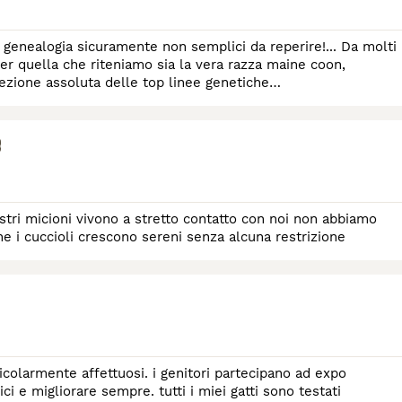
 genealogia sicuramente non semplici da reperire!... Da molti
r quella che riteniamo sia la vera razza maine coon,
ezione assoluta delle top linee genetiche
alizzati n
o
stri micioni vivono a stretto contatto con noi non abbiamo
e i cuccioli crescono sereni senza alcuna restrizione
icolarmente affettuosi. i genitori partecipano ad expo
ci e migliorare sempre. tutti i miei gatti sono testati