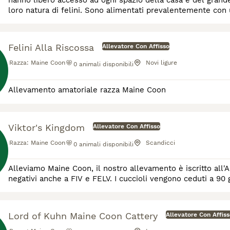
hanno libero accesso ad ogni spazio della casa e del grand
loro natura di felini. Sono alimentati prevalentemente con un
BARF e Whole Prey. I cuccioli possono
Felini Alla Riscossa
Allevatore Con Affisso
Razza:
Maine Coon
Novi ligure
0
animali disponibili
Allevamento amatoriale razza Maine Coon
Viktor's Kingdom
Allevatore Con Affisso
Razza:
Maine Coon
Scandicci
0
animali disponibili
Alleviamo Maine Coon, il nostro allevamento è iscritto all'A
negativi anche a FIV e FELV. I cuccioli v
Lord of Kuhn Maine Coon Cattery
Allevatore Con Affis