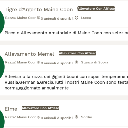
Tigre d'Argento Maine Coon
Allevatore Con Affisso
Razza:
Maine Coon
Lucca
0
animali disponibili
Piccolo Allevamento Amatoriale di Maine Coon con selezion
Allevamento Memel
Allevatore Con Affisso
Razza:
Maine Coon
Stanco di Sopra
0
animali disponibili
Alleviamo la razza dei giganti buoni con super temperamento
Russia,Germania,Grecia.Tutti i nostri Maine Coon sono testa
norma,aggiornato annualmente
Elme
Allevatore Con Affisso
Razza:
Maine Coon
Sordio
0
animali disponibili