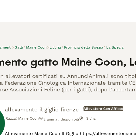
vamenti
Gatti
Maine Coon
Liguria
Provincia della Spezia
La Spezia
mento gatto Maine Coon, L
n allevatori certificati su AnnunciAnimali sono tito
la Federazione Cinologica Internazionale tramite l'EN
rse Associazioni Feline (per i gatti), dopo l'accerta
allevamento il giglio firenze
Allevatore Con Affisso
Razza:
Maine Coon
Signa
2
animali disponibili
Allevamento Maine Coon Il Giglio https://allevamentomainecoonilgigli