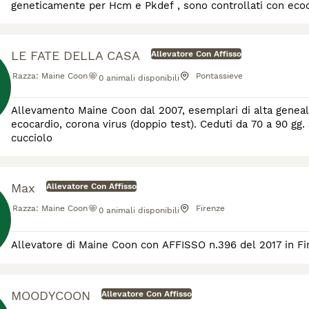
geneticamente per Hcm e Pkdef , sono controllati con ecoc
LE FATE DELLA CASA
Allevatore Con Affisso
Razza:
Maine Coon
Pontassieve
0
animali disponibili
Allevamento Maine Coon dal 2007, esemplari di alta genealo
ecocardio, corona virus (doppio test). Ceduti da 70 a 90 gg. s
cucciolo
Max
Allevatore Con Affisso
Razza:
Maine Coon
Firenze
0
animali disponibili
Allevatore di Maine Coon con AFFISSO n.396 del 2017 in Fi
MOODYCOON
Allevatore Con Affisso