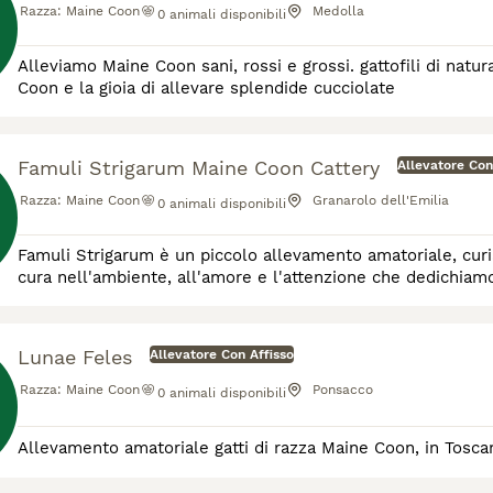
Razza:
Maine Coon
Medolla
0
animali disponibili
Alleviamo Maine Coon sani, rossi e grossi. gattofili di natura, ora abbiamo la fortuna di convivere con 9 meravigliosi Maine
Coon e la gioia di allevare splendide cucciolate
Famuli Strigarum Maine Coon Cattery
Allevatore Con
Razza:
Maine Coon
Granarolo dell'Emilia
0
animali disponibili
Famuli Strigarum è un piccolo allevamento amatoriale, curiamo i nostri cuccioli in t
Lunae Feles
Allevatore Con Affisso
Razza:
Maine Coon
Ponsacco
0
animali disponibili
Allevamento amatoriale gatti di razza Maine Coon, in Toscan