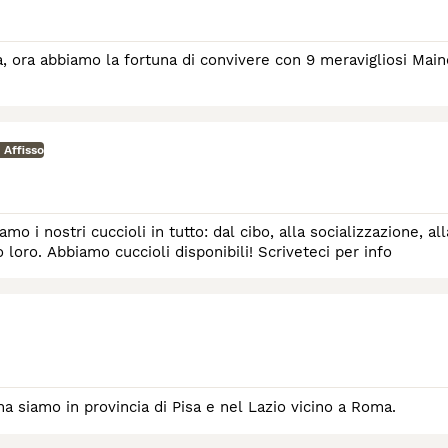
 Affisso
utto: dal cibo, alla socializzazione, alla
cura nell'ambiente, all'amore e l'attenzione che dedichiamo loro. Abbiamo cuccioli disponibili! Scriveteci per info
a siamo in provincia di Pisa e nel Lazio vicino a Roma.