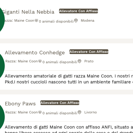
Giganti Nella Nebbia
Allevatore Con Affisso
Razza:
Maine Coon
Modena
0
animali disponibili
Allevamento Conhedge
Allevatore Con Affisso
Razza:
Maine Coon
Prato
0
animali disponibili
Allevamento amatoriale di gatti razza Maine Coon. I nostri r
Pkd.I nostri cuccioli nascono tutti in un ambiente familiare 
Ebony Paws
Allevatore Con Affisso
Razza:
Maine Coon
Livorno
0
animali disponibili
Allevamento di gatti Maine Coon con affisso ANFI, situato a L