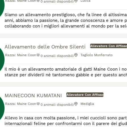
Razza:
Maine Coon
Lucca
0
animali disponibili
Siamo un allevamento prestigioso, che fa linee di altissima
anni, abbiamo la passione, la grande conoscenza e amore pe
collaborando con i migliori allevamenti al mondo per la sel
esistenti.Provenienze Russe,Norvegesi,Coreane,siamo speci
Allevamento delle Ombre Silenti
Allevatore Con Affiss
Razza:
Maine Coon
Tagliolo Monferrato
0
animali disponibili
Il mio è un allevamento amatoriale di gatti Maine Coon i no
stanze per dividerli né tantomeno gabbie e per questo anch
MAINECOON KUMATANI
Allevatore Con Affisso
Razza:
Maine Coon
Mediglia
0
animali disponibili
Allevo in casa con molta passione, i miei cuccioli sono part
internazionali feline per confrontarmi con il parere dei giudi