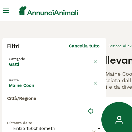
Filtri
Cancella tutto
Sezione Alle
Alleva
Categorie
Gatti
Gli Maine Coo
rilasciata dal
Razza
Maine Coon
cani e da dive
Città/Regione
Distanza da te