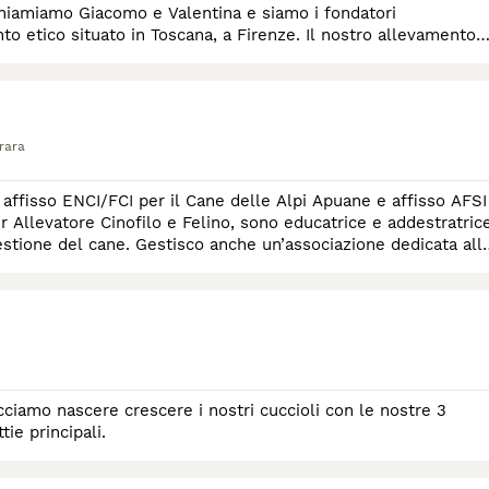
chiamiamo Giacomo e Valentina e siamo i fondatori
to etico situato in Toscana, a Firenze. Il nostro allevamento
rara
 affisso ENCI/FCI per il Cane delle Alpi Apuane e affisso AFSI
 Allevatore Cinofilo e Felino, sono educatrice e addestratric
estione del cane. Gestisco anche un’associazione dedicata all
iamo nascere crescere i nostri cuccioli con le nostre 3
tie principali.