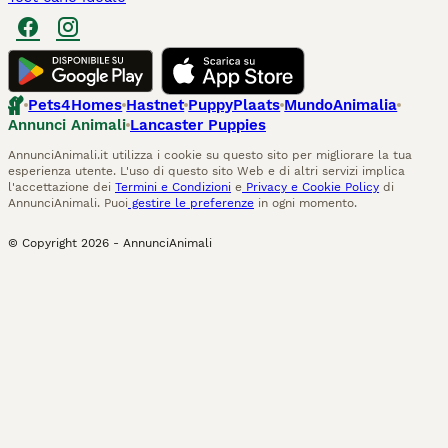
Pets4Homes
Hastnet
PuppyPlaats
MundoAnimalia
Annunci Animali
Lancaster Puppies
AnnunciAnimali.it utilizza i cookie su questo sito per migliorare la tua
esperienza utente. L'uso di questo sito Web e di altri servizi implica
l'accettazione dei
Termini e Condizioni
e
Privacy e Cookie Policy
di
AnnunciAnimali. Puoi
gestire le preferenze
in ogni momento.
© Copyright
2026
-
AnnunciAnimali