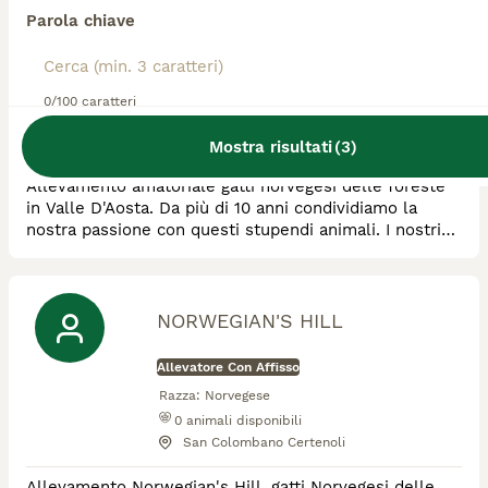
du Nord
Parola chiave
Allevatore Con Affisso
Razza:
Norvegese
0/100 caratteri
0
animali disponibili
Châtillon
Mostra risultati
(
3
)
Allevamento amatoriale gatti norvegesi delle foreste
in Valle D'Aosta. Da più di 10 anni condividiamo la
nostra passione con questi stupendi animali. I nostri
gatti fanno parte integrante della nostra famiglia.
Esenti da malattie genetiche. Test a disposizione
NORWEGIAN'S HILL
Allevatore Con Affisso
Razza:
Norvegese
0
animali disponibili
San Colombano Certenoli
Allevamento Norwegian's Hill, gatti Norvegesi delle