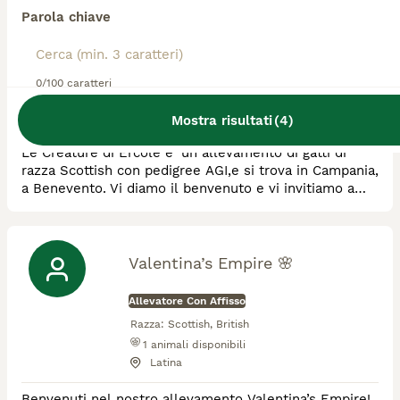
Creature Di Ercole
Parola chiave
Allevatore Con Affisso
Razza:
Scottish
0/100 caratteri
1
animali disponibili
Benevento
Mostra risultati
(
4
)
Le Creature di Ercole e' un allevamento di gatti di
razza Scottish con pedigree AGI,e si trova in Campania,
a Benevento. Vi diamo il benvenuto e vi invitiamo a
non esitate nel chiederci tutte le informazioni del
caso. Selezioniamo cuccioli con amore e dedizione e il
nostro scopo è anche quello di seguirvi nelle fasi
successive all ' adozione. I nostri soggetti sono tutti
Valentina’s Empire 🌸
testati per malattie infes
Allevatore Con Affisso
Razza:
Scottish, British
1
animali disponibili
Latina
Benvenuti nel nostro allevamento Valentina’s Empire!