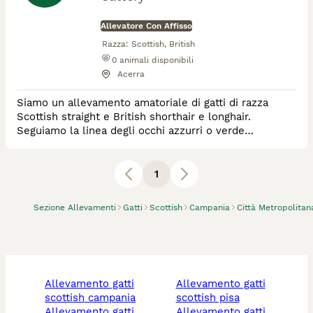
Allevatore Con Affisso
Razza:
Scottish, British
0
animali disponibili
Acerra
Siamo un allevamento amatoriale di gatti di razza
Scottish straight e British shorthair e longhair.
Seguiamo la linea degli occhi azzurri o verde
smeraldo. Alleviamo per amore verso i nostri gatti e
tanta passione per queste razze meravigliose.
1
Sezione Allevamenti
Gatti
Scottish
Campania
Città Metropolitan
allevamento gatti
allevamento gatti
scottish campania
scottish pisa
allevamento gatti
allevamento gatti