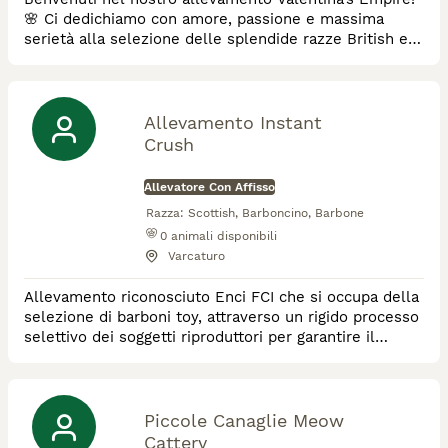
🌸 Ci dedichiamo con amore, passione e massima
serietà alla selezione delle splendide razze British e
Scottish Fold/Straight Shorthair/Longhair Il nostro
obiettivo principale è la salute, il benessere e la
perfetta socializzazione dei nostri cuccioli. Tutti i
nostri riproduttori sono selezionati, esenti da malattie
Allevamento Instant
genetiche (testati PKD, FeLV
Crush
Allevatore Con Affisso
Razza:
Scottish, Barboncino, Barbone
0
animali disponibili
Varcaturo
Allevamento riconosciuto Enci FCI che si occupa della
selezione di barboni toy, attraverso un rigido processo
selettivo dei soggetti riproduttori per garantire il
massimo rispetto dello standard della razza e non per
ultimo la salute del cane.
Piccole Canaglie Meow
Cattery