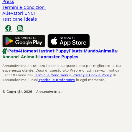
Press
Termini e Condizioni
Allevatori ENCI
Test cane ideale
Pets4Homes
Hastnet
PuppyPlaats
MundoAnimalia
Annunci Animali
Lancaster Puppies
AnnunciAnimali.it utilizza i cookie su questo sito per migliorare la tua
esperienza utente. L'uso di questo sito Web e di altri servizi implica
l'accettazione dei
Termini e Condizioni
e
Privacy e Cookie Policy
di
AnnunciAnimali. Puoi
gestire le preferenze
in ogni momento.
© Copyright
2026
-
AnnunciAnimali