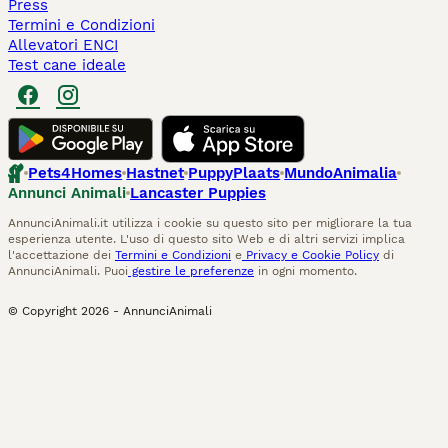
Press
Termini e Condizioni
Allevatori ENCI
Test cane ideale
Pets4Homes
Hastnet
PuppyPlaats
MundoAnimalia
Annunci Animali
Lancaster Puppies
AnnunciAnimali.it utilizza i cookie su questo sito per migliorare la tua
esperienza utente. L'uso di questo sito Web e di altri servizi implica
l'accettazione dei
Termini e Condizioni
e
Privacy e Cookie Policy
di
AnnunciAnimali. Puoi
gestire le preferenze
in ogni momento.
© Copyright
2026
-
AnnunciAnimali