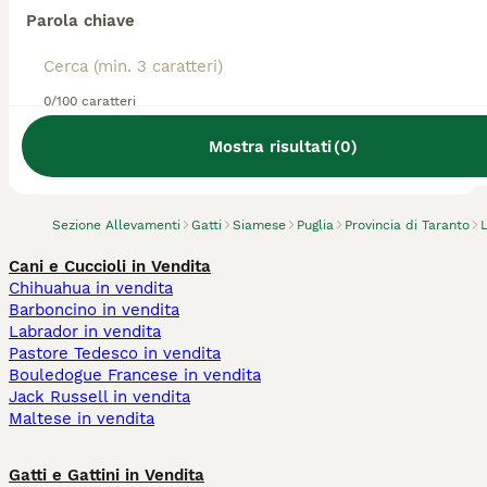
Parola chiave
0/100 caratteri
Abbiamo trovato 0 Allevamento gatto
Siamese, Laterza.
Mostra risultati
(
0
)
Prova invece a cercare tutti i Gatti
Sezione Allevamenti
Gatti
Siamese
Puglia
Provincia di Taranto
Cani e Cuccioli in Vendita
Chihuahua in vendita
Barboncino in vendita
Labrador in vendita
Pastore Tedesco in vendita
Bouledogue Francese in vendita
Jack Russell in vendita
Maltese in vendita
Gatti e Gattini in Vendita