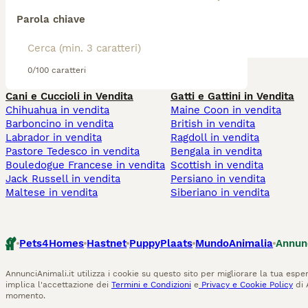
Parola chiave
0/100 caratteri
Cani e Cuccioli in Vendita
Gatti e Gattini in Vendita
Chihuahua in vendita
Maine Coon in vendita
Barboncino in vendita
British in vendita
Labrador in vendita
Ragdoll in vendita
Pastore Tedesco in vendita
Bengala in vendita
Bouledogue Francese in vendita
Scottish in vendita
Jack Russell in vendita
Persiano in vendita
Maltese in vendita
Siberiano in vendita
Pets4Homes
Hastnet
PuppyPlaats
MundoAnimalia
Annun
AnnunciAnimali.it utilizza i cookie su questo sito per migliorare la tua esper
implica l'accettazione dei
Termini e Condizioni
e
Privacy e Cookie Policy
di 
momento.