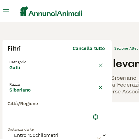
Filtri
Cancella tutto
Sezione Alle
Alleva
Categorie
Gatti
Gli Siberiano 
dalla Federazi
Razza
Siberiano
diverse Associ
Città/Regione
Distanza da te