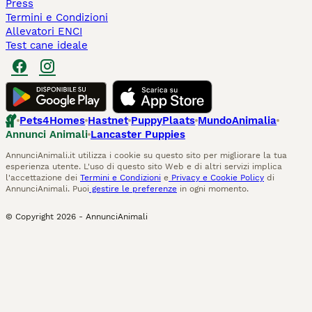
Press
Termini e Condizioni
Allevatori ENCI
Test cane ideale
Pets4Homes
Hastnet
PuppyPlaats
MundoAnimalia
Annunci Animali
Lancaster Puppies
AnnunciAnimali.it utilizza i cookie su questo sito per migliorare la tua
esperienza utente. L'uso di questo sito Web e di altri servizi implica
l'accettazione dei
Termini e Condizioni
e
Privacy e Cookie Policy
di
AnnunciAnimali. Puoi
gestire le preferenze
in ogni momento.
© Copyright
2026
-
AnnunciAnimali