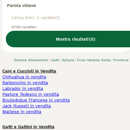
Parola chiave
0/100 caratteri
Abbiamo trovato 0 Allevamento gatto
Sphynx, Pordenone.
Mostra risultati
(
0
)
Prova invece a cercare tutti i Gatti
Sezione Allevamenti
Gatti
Sphynx
Friuli-Venezia Giulia
Provincia
Cani e Cuccioli in Vendita
Chihuahua in vendita
Barboncino in vendita
Labrador in vendita
Pastore Tedesco in vendita
Bouledogue Francese in vendita
Jack Russell in vendita
Maltese in vendita
Gatti e Gattini in Vendita