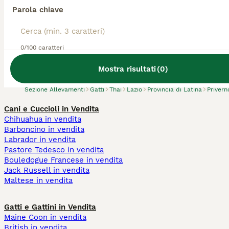
Parola chiave
Abbiamo trovato 0 Allevamento gatto Thai,
0/100 caratteri
Priverno.
Prova invece a cercare tutti i Gatti
Mostra risultati
(
0
)
Sezione Allevamenti
Gatti
Thai
Lazio
Provincia di Latina
Privern
Cani e Cuccioli in Vendita
Chihuahua in vendita
Barboncino in vendita
Labrador in vendita
Pastore Tedesco in vendita
Bouledogue Francese in vendita
Jack Russell in vendita
Maltese in vendita
Gatti e Gattini in Vendita
Maine Coon in vendita
British in vendita