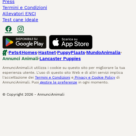
Press
Termini e Condizioni
Allevatori ENCI
Test cane ideale
Pets4Homes
Hastnet
PuppyPlaats
MundoAnimalia
Annunci Animali
Lancaster Puppies
AnnunciAnimali.it utilizza i cookie su questo sito per migliorare la tua
esperienza utente. L'uso di questo sito Web e di altri servizi implica
l'accettazione dei
Termini e Condizioni
e
Privacy e Cookie Policy
di
AnnunciAnimali. Puoi
gestire le preferenze
in ogni momento.
© Copyright
2026
-
AnnunciAnimali