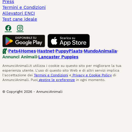
Press
Termini e Condizioni
Allevatori ENCI
Test cane ideale
Pets4Homes
Hastnet
PuppyPlaats
MundoAnimalia
Annunci Animali
Lancaster Puppies
AnnunciAnimali.it utilizza i cookie su questo sito per migliorare la tua
esperienza utente. L'uso di questo sito Web e di altri servizi implica
l'accettazione dei
Termini e Condizioni
e
Privacy e Cookie Policy
di
AnnunciAnimali. Puoi
gestire le preferenze
in ogni momento.
© Copyright
2026
-
AnnunciAnimali