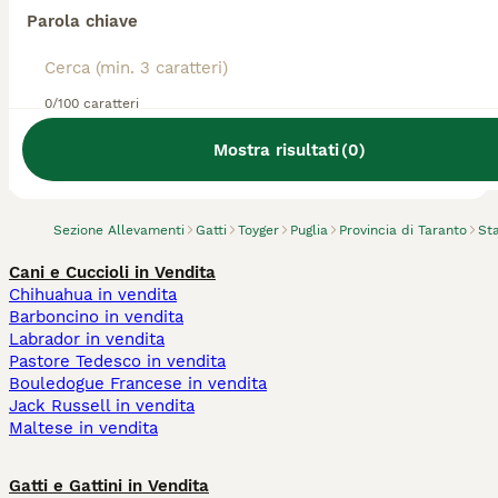
Parola chiave
0/100 caratteri
Abbiamo trovato 0 Allevamento gatto Toyger,
Statte.
Mostra risultati
(
0
)
Prova invece a cercare tutti i Gatti
Sezione Allevamenti
Gatti
Toyger
Puglia
Provincia di Taranto
Sta
Cani e Cuccioli in Vendita
Chihuahua in vendita
Barboncino in vendita
Labrador in vendita
Pastore Tedesco in vendita
Bouledogue Francese in vendita
Jack Russell in vendita
Maltese in vendita
Gatti e Gattini in Vendita