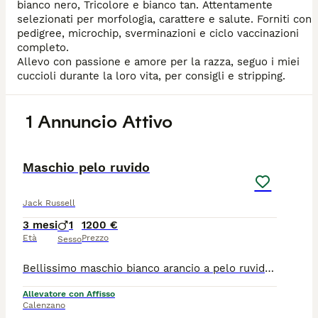
bianco nero, Tricolore e bianco tan. Attentamente
selezionati per morfologia, carattere e salute. Forniti con
pedigree, microchip, sverminazioni e ciclo vaccinazioni
completo.
Allevo con passione e amore per la razza, seguo i miei
cuccioli durante la loro vita, per consigli e stripping.
1 Annuncio Attivo
4
Maschio pelo ruvido
Jack Russell
3 mesi
1
1200 €
Età
Prezzo
Sesso
Bellissimo maschio bianco arancio a pelo ruvido, ha un carattere socievole e equilibrato, già bravissimo al guinzaglio e in casa!!! Nato e cresciuto in ambiente familiare. Allevo questa razza da oltre
Allevatore con Affisso
Calenzano