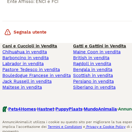
Ente Affisso
:
ENCI e FCI
Segnala utente
Cani e Cuccioli in Vendita
Gatti e Gattini in Vendita
Chihuahua in vendita
Maine Coon in vendita
Barboncino in vendita
British in vendita
Labrador in vendita
Ragdoll in vendita
Pastore Tedesco in vendita
Bengala in vendita
Bouledogue Francese in vendita
Scottish in vendita
Jack Russell in vendita
Persiano in vendita
Maltese in vendita
Siberiano in vendita
Pets4Homes
Hastnet
PuppyPlaats
MundoAnimalia
Annun
AnnunciAnimali.it utilizza i cookie su questo sito per migliorare la tua esper
implica l'accettazione dei
Termini e Condizioni
e
Privacy e Cookie Policy
di 
momento.