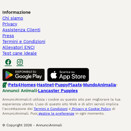
Informazione
Chi siamo
Privacy
Assistenza Clienti
Press
Termini e Condizioni
Allevatori ENCI
Test cane ideale
Pets4Homes
Hastnet
PuppyPlaats
MundoAnimalia
Annunci Animali
Lancaster Puppies
AnnunciAnimali.it utilizza i cookie su questo sito per migliorare la tua
esperienza utente. L'uso di questo sito Web e di altri servizi implica
l'accettazione dei
Termini e Condizioni
e
Privacy e Cookie Policy
di
AnnunciAnimali. Puoi
gestire le preferenze
in ogni momento.
© Copyright
2026
-
AnnunciAnimali