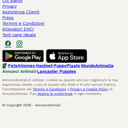
Chi siamo
Privacy
Assistenza Clienti
Press
Termini e Condizioni
Allevatori ENCI
Test cane ideale
Pets4Homes
Hastnet
PuppyPlaats
MundoAnimalia
Annunci Animali
Lancaster Puppies
AnnunciAnimali.it utilizza i cookie su questo sito per migliorare la tua
esperienza utente. L'uso di questo sito Web e di altri servizi implica
l'accettazione dei
Termini e Condizioni
e
Privacy e Cookie Policy
di
AnnunciAnimali. Puoi
gestire le preferenze
in ogni momento.
© Copyright
2026
-
AnnunciAnimali