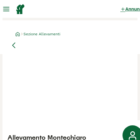
Annun
Sezione Allevamenti
Allevamento Montechiaro