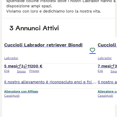
splendide colline Pistoiesi dove i nostri Labrador hanno a
disposizione ampi spazi.
3 Annunci Attivi
8
2
Cuccioli Labrador retriever Biondi
Labrador
Labrador
5 mesi
3
1
1200 €
7 mesi
Età
Prezzo
Età
Sesso
Ses
Il nostro allevamento è riconosciuto enci e fci e abbiamo 20 anni di esperienza nel settore. Attualmente abbiamo disponibilità di una bellissima cucciolata di labrador biondi , figli di riproduttori
Allevatore con Affisso
Allevatore c
Casalguidi
Casalguidi