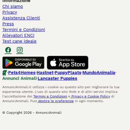
Informazione
Chi siamo
Privacy
Assistenza Clienti
Press
Termini e Condizioni
Allevatori ENCI
Test cane ideale
Pets4Homes
Hastnet
PuppyPlaats
MundoAnimalia
Annunci Animali
Lancaster Puppies
AnnunciAnimali.it utilizza i cookie su questo sito per migliorare la tua
esperienza utente. L'uso di questo sito Web e di altri servizi implica
l'accettazione dei
Termini e Condizioni
e
Privacy e Cookie Policy
di
AnnunciAnimali. Puoi
gestire le preferenze
in ogni momento.
© Copyright
2026
-
AnnunciAnimali