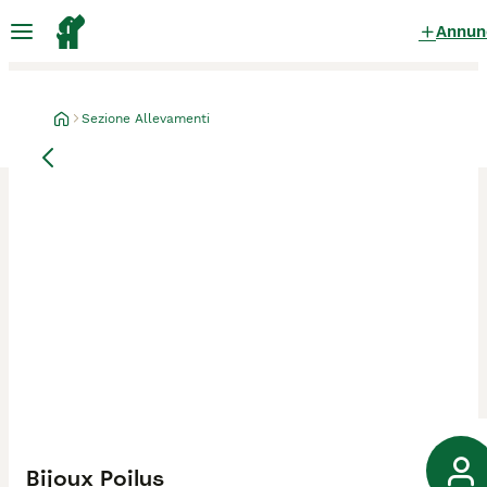
Annun
Sezione Allevamenti
Bijoux Poilus