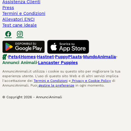
Assistenza Clienti
Press
Termini e Condizioni
Allevatori ENCI
Test cane ideale
Pets4Homes
Hastnet
PuppyPlaats
MundoAnimalia
Annunci Animali
Lancaster Puppies
AnnunciAnimali.it utilizza i cookie su questo sito per migliorare la tua
esperienza utente. L'uso di questo sito Web e di altri servizi implica
l'accettazione dei
Termini e Condizioni
e
Privacy e Cookie Policy
di
AnnunciAnimali. Puoi
gestire le preferenze
in ogni momento.
© Copyright
2026
-
AnnunciAnimali