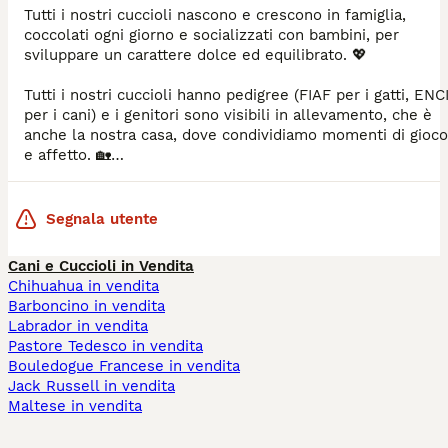
Tutti i nostri cuccioli nascono e crescono in famiglia,
coccolati ogni giorno e socializzati con bambini, per
sviluppare un carattere dolce ed equilibrato. 💖
Tutti i nostri cuccioli hanno pedigree (FIAF per i gatti, ENC
per i cani) e i genitori sono visibili in allevamento, che è
anche la nostra casa, dove condividiamo momenti di gioco
e affetto. 🏡
La nostra piccola aiutante di casa contribuisce alla loro
socializzazione, rendendoli pronti a diventare il vostro
Segnala utente
nuovo migliore amico. 🐶🐱
Cani e Cuccioli in Vendita
📲 Instagram: Bijoux Poilus Bergamo
Chihuahua in vendita
Barboncino in vendita
Labrador in vendita
Pastore Tedesco in vendita
Bouledogue Francese in vendita
Jack Russell in vendita
Maltese in vendita