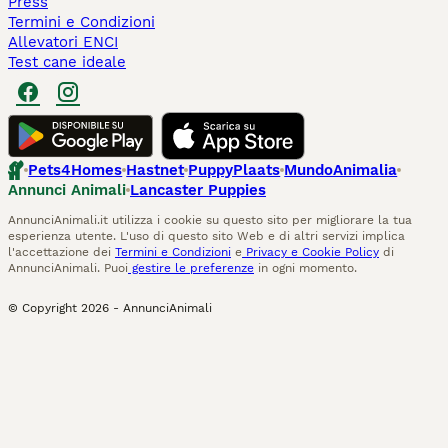
Press
Termini e Condizioni
Allevatori ENCI
Test cane ideale
Pets4Homes
Hastnet
PuppyPlaats
MundoAnimalia
Annunci Animali
Lancaster Puppies
AnnunciAnimali.it utilizza i cookie su questo sito per migliorare la tua
esperienza utente. L'uso di questo sito Web e di altri servizi implica
l'accettazione dei
Termini e Condizioni
e
Privacy e Cookie Policy
di
AnnunciAnimali. Puoi
gestire le preferenze
in ogni momento.
© Copyright
2026
-
AnnunciAnimali