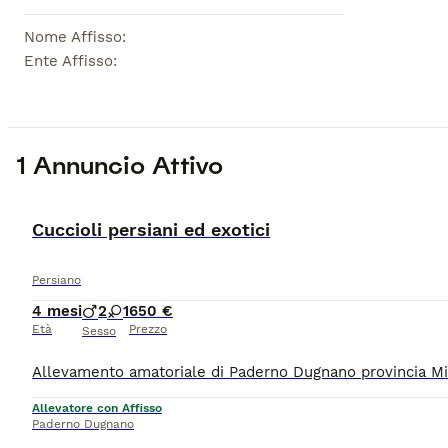
Nome Affisso
:
Ente Affisso
:
1 Annuncio Attivo
Cuccioli persiani ed exotici
Persiano
4 mesi
2
1
650 €
Età
Prezzo
Sesso
Allevatore con Affisso
Paderno Dugnano