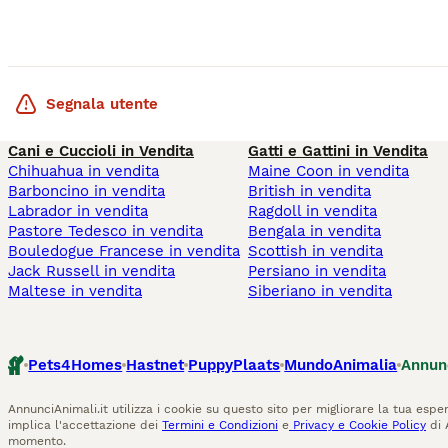
Segnala utente
Cani e Cuccioli in Vendita
Gatti e Gattini in Vendita
Chihuahua in vendita
Maine Coon in vendita
Barboncino in vendita
British in vendita
Labrador in vendita
Ragdoll in vendita
Pastore Tedesco in vendita
Bengala in vendita
Bouledogue Francese in vendita
Scottish in vendita
Jack Russell in vendita
Persiano in vendita
Maltese in vendita
Siberiano in vendita
Pets4Homes
Hastnet
PuppyPlaats
MundoAnimalia
Annun
AnnunciAnimali.it utilizza i cookie su questo sito per migliorare la tua esper
implica l'accettazione dei
Termini e Condizioni
e
Privacy e Cookie Policy
di 
momento.