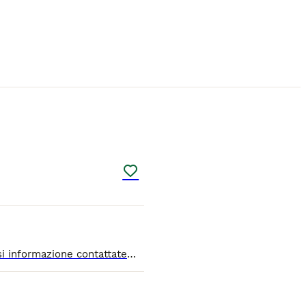
5
Allevamento amatoriale di Paderno Dugnano provincia Milano ha disponibili due maschietti è una femmina per qualsiasi informazione contattatemi con pedigree enfi