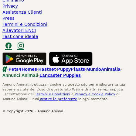
Chi siamo
Privacy
Assistenza Clienti
Press
Termini e Condizioni
Allevatori ENCI
Test cane ideale
Pets4Homes
Hastnet
PuppyPlaats
MundoAnimalia
Annunci Animali
Lancaster Puppies
AnnunciAnimali.it utilizza i cookie su questo sito per migliorare la tua
esperienza utente. L'uso di questo sito Web e di altri servizi implica
l'accettazione dei
Termini e Condizioni
e
Privacy e Cookie Policy
di
AnnunciAnimali. Puoi
gestire le preferenze
in ogni momento.
© Copyright
2026
-
AnnunciAnimali