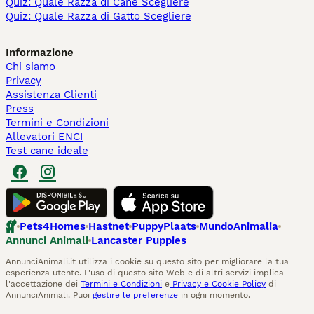
Quiz: Quale Razza di Cane Scegliere
Quiz: Quale Razza di Gatto Scegliere
Informazione
Chi siamo
Privacy
Assistenza Clienti
Press
Termini e Condizioni
Allevatori ENCI
Test cane ideale
Pets4Homes
Hastnet
PuppyPlaats
MundoAnimalia
Annunci Animali
Lancaster Puppies
AnnunciAnimali.it utilizza i cookie su questo sito per migliorare la tua
esperienza utente. L'uso di questo sito Web e di altri servizi implica
l'accettazione dei
Termini e Condizioni
e
Privacy e Cookie Policy
di
AnnunciAnimali. Puoi
gestire le preferenze
in ogni momento.