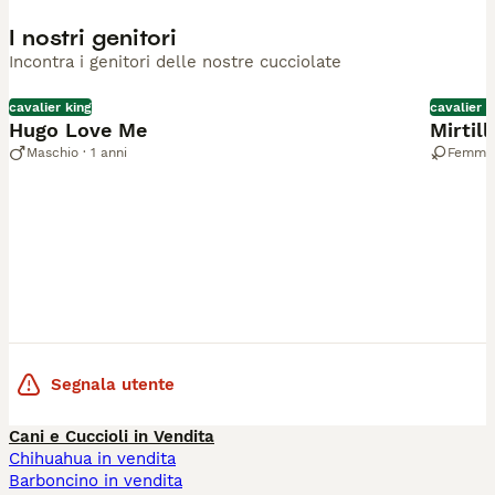
I nostri genitori
Incontra i genitori delle nostre cucciolate
cavalier king
cavalier k
Hugo Love Me
Mirtill
Maschio · 1 anni
Femmina
Segnala utente
Cani e Cuccioli in Vendita
Chihuahua in vendita
Barboncino in vendita