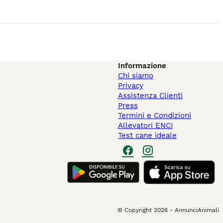
Informazione
Chi siamo
Privacy
Assistenza Clienti
Press
Termini e Condizioni
Allevatori ENCI
Test cane ideale
© Copyright
2026
-
AnnunciAnimali