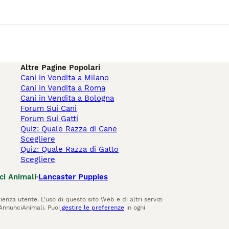
Altre Pagine Popolari
Cani in Vendita a Milano
Cani in Vendita a Roma
Cani in Vendita a Bologna
Forum Sui Cani
Forum Sui Gatti
Quiz: Quale Razza di Cane
Scegliere
Quiz: Quale Razza di Gatto
Scegliere
ci Animali
Lancaster Puppies
ienza utente. L'uso di questo sito Web e di altri servizi
AnnunciAnimali. Puoi
gestire le preferenze
in ogni