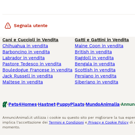
Segnala utente
Cani e Cuccioli in Vendita
Gatti e Gattini in Vendita
Chihuahua in vendita
Maine Coon in vendita
Barboncino in vendita
British in vendita
Labrador in vendita
Ragdoll in vendita
Pastore Tedesco in vendita
Bengala in vendita
Bouledogue Francese in vendita
Scottish in vendita
Jack Russell in vendita
Persiano in vendita
Maltese in vendita
Siberiano in vendita
Pets4Homes
Hastnet
PuppyPlaats
MundoAnimalia
Annun
AnnunciAnimali.it utilizza i cookie su questo sito per migliorare la tua esper
implica l'accettazione dei
Termini e Condizioni
e
Privacy e Cookie Policy
di 
momento.