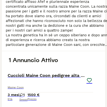
certificato affisso Afef e pluriennale esperienza
concentrata unicamente sulla razza Maine Coon. La nostr
passione per i gatti e il nostro amore per la razza Maine ci
ha portato dove siamo ora, circondati da clienti e amici
affezionati che hanno riconosciuto non solo la bellezza de
nostri gatti ma anche la dedizione e la cura che abbiamo
per i nostri cari amici a quattro zampe!
La nostra genetica ha in sé un ceppo siberiano e dopo ann
di esperienza e ricerca abbiamo creato la nostra
particolare generazione di Maine Coon sani, con orecchie
grandi e pelose, un mantello lucido e splendido con un be
musetto tipico della razza, non troppo schiacciato né
1 Annuncio Attivo
troppo allungato. Possiamo contare su una genealogia
vincente in quanto i nonni dei nostri cuccioli sono stati
14
1
campioni europei!
Tutti i nostri gatti sono abituati ad usare la lettiera e
Cuccioli Maine Coon pedigree alta genealogia
crescono con noi in famiglia, coccolosi e abituati ai
bambini. Sono sempre tutti ceduti con sverminazione,
microchip, vaccinazioni complete e copia di tutte le analis
Maine Coon
genetiche.
3 mesi
1
1500 €
Test HCM, PKD, PKDef, Fiv, Felv ed ecocardio effettuati,
Età
Prezzo
Sesso
genitori sempre visibili.
Vendiamo spesso con contratto da compagnia ma i nostri