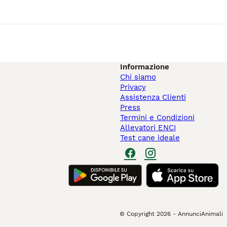
Informazione
Chi siamo
Privacy
Assistenza Clienti
Press
Termini e Condizioni
Allevatori ENCI
Test cane ideale
© Copyright
2026
-
AnnunciAnimali