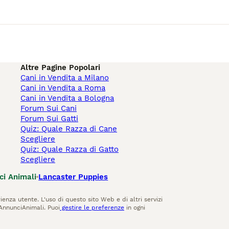
Altre Pagine Popolari
Cani in Vendita a Milano
Cani in Vendita a Roma
Cani in Vendita a Bologna
Forum Sui Cani
Forum Sui Gatti
Quiz: Quale Razza di Cane
Scegliere
Quiz: Quale Razza di Gatto
Scegliere
ci Animali
Lancaster Puppies
ienza utente. L'uso di questo sito Web e di altri servizi
AnnunciAnimali. Puoi
gestire le preferenze
in ogni