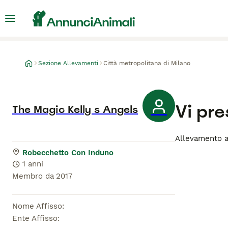
Sezione Allevamenti
Città metropolitana di Milano
Vi pr
The Magic Kelly s Angels
Allevamento a
Robecchetto Con Induno
1 anni
Membro da
2017
Nome Affisso
:
Ente Affisso
: