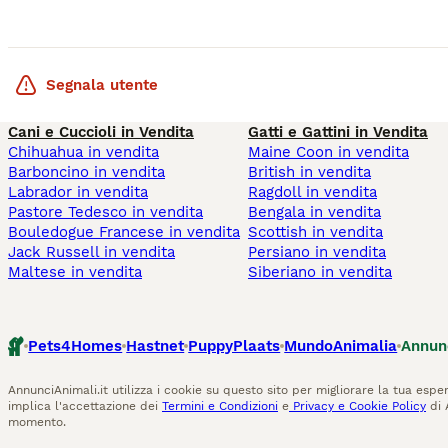
Segnala utente
Cani e Cuccioli in Vendita
Gatti e Gattini in Vendita
Chihuahua in vendita
Maine Coon in vendita
Barboncino in vendita
British in vendita
Labrador in vendita
Ragdoll in vendita
Pastore Tedesco in vendita
Bengala in vendita
Bouledogue Francese in vendita
Scottish in vendita
Jack Russell in vendita
Persiano in vendita
Maltese in vendita
Siberiano in vendita
Pets4Homes
Hastnet
PuppyPlaats
MundoAnimalia
Annun
AnnunciAnimali.it utilizza i cookie su questo sito per migliorare la tua esper
implica l'accettazione dei
Termini e Condizioni
e
Privacy e Cookie Policy
di 
momento.