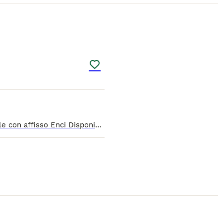
7
Devi andare in ferie il cucciolo te lo teniamo noi,Bellissimi cuccioli pronti per le nuove famiglie, Allevamento amatoriale con affisso Enci Disponibili 8cuccioli di labrador Retriever Di alta geneal