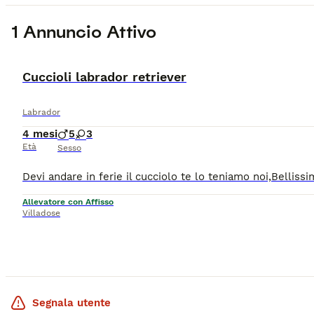
1 Annuncio Attivo
PRO
Cuccioli labrador retriever
Labrador
4 mesi
5
3
Età
Sesso
Allevatore con Affisso
Villadose
Segnala utente