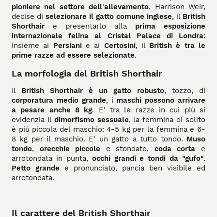
pioniere nel settore dell'allevamento
, Harrison Weir,
decise di
selezionare il gatto comune inglese
, il
British
Shorthair
e presentarlo alla
prima esposizione
internazionale felina al Cristal Palace di Londra
:
insieme ai
Persiani
e ai
Certosini
, il
British è tra le
prime razze ad essere selezionate
.
La morfologia del British Shorthair
Il
British Shorthair è un gatto robusto
, tozzo, di
corporatura medio grande
, i
maschi possono arrivare
a pesare anche 8 kg
. E' tra le razze in cui più si
evidenzia il
dimorfismo sessuale
, la femmina di solito
è più piccola del maschio: 4-5 kg per la femmina e 6-
8 kg per il maschio. E' un gatto a tutto tondo.
Muso
tondo
,
orecchie piccole
e stondate,
coda corta
e
arrotondata in punta,
occhi grandi e tondi da "gufo"
.
Petto grande
e pronunciato, pancia ben visibile ed
arrotondata.
Il carattere del British Shorthair