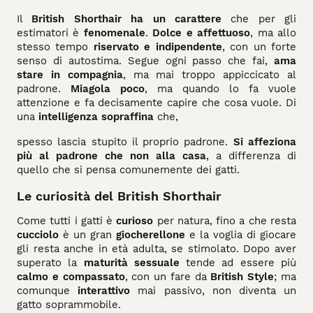
Il
British Shorthair ha un carattere
che per gli
estimatori è
fenomenale
.
Dolce e affettuoso
, ma allo
stesso tempo
riservato e indipendente
, con un forte
senso di autostima. Segue ogni passo che fai,
ama
stare in compagnia
, ma mai troppo appiccicato al
padrone.
Miagola poco
, ma quando lo fa vuole
attenzione e fa decisamente capire che cosa vuole. Di
una
intelligenza sopraffina
che,
spesso lascia stupito il proprio padrone.
Si affeziona
più al padrone che non alla casa
, a differenza di
quello che si pensa comunemente dei gatti.
Le curiosità del British Shorthair
Come tutti i gatti è
curioso
per natura, fino a che resta
cucciolo
è un gran
giocherellone
e la voglia di giocare
gli resta anche in età adulta, se stimolato. Dopo aver
superato la
maturità sessuale
tende ad essere più
calmo e compassato
, con un fare da
British Style
; ma
comunque
interattivo
mai passivo, non diventa un
gatto soprammobile.