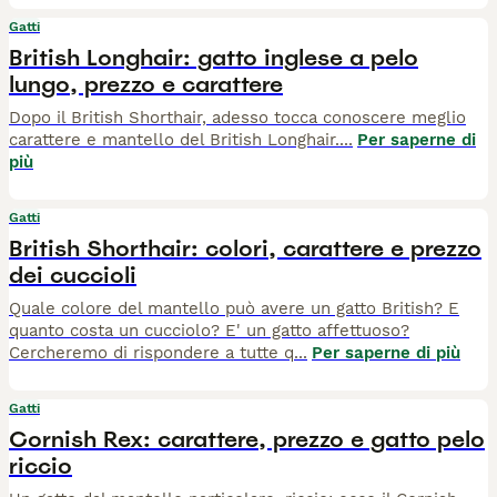
Gatti
British Longhair: gatto inglese a pelo
lungo, prezzo e carattere
Dopo il British Shorthair, adesso tocca conoscere meglio
carattere e mantello del British Longhair.
...
Per saperne di
più
Gatti
British Shorthair: colori, carattere e prezzo
dei cuccioli
Quale colore del mantello può avere un gatto British? E
quanto costa un cucciolo? E' un gatto affettuoso?
Cercheremo di rispondere a tutte q
...
Per saperne di più
Gatti
Cornish Rex: carattere, prezzo e gatto pelo
riccio