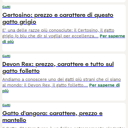
Gatti
Certosino: prezzo e carattere di questo
gatto grigio
E' una delle razze più conosciute: il Certosino, il gatto
grigio (o blu che dir si voglia) per eccellenza.
...
Per saperne
di più
Gatti
Devon Rex: prezzo, carattere e tutto sul
gatto folletto
Andiamo a conoscere uno dei gatti più strani che ci siano
al mondo: il Devon Rex, il gatto folletto.
...
Per saperne di
più
Gatti
Gatto d'angora: carattere, prezzo e
mantello