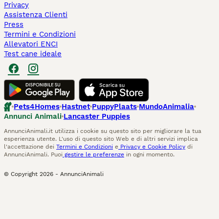
Privacy
Assistenza Clienti
Press
Termini e Condizioni
Allevatori ENCI
Test cane ideale
Pets4Homes
Hastnet
PuppyPlaats
MundoAnimalia
Annunci Animali
Lancaster Puppies
AnnunciAnimali.it utilizza i cookie su questo sito per migliorare la tua
esperienza utente. L'uso di questo sito Web e di altri servizi implica
l'accettazione dei
Termini e Condizioni
e
Privacy e Cookie Policy
di
AnnunciAnimali. Puoi
gestire le preferenze
in ogni momento.
© Copyright
2026
-
AnnunciAnimali