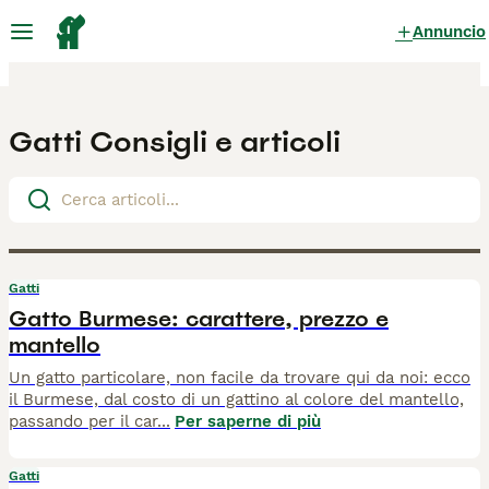
Annuncio
Gatti Consigli e articoli
Gatti
Gatto Burmese: carattere, prezzo e
mantello
Un gatto particolare, non facile da trovare qui da noi: ecco
il Burmese, dal costo di un gattino al colore del mantello,
passando per il car
...
Per saperne di più
Gatti