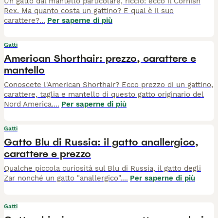
Un gatto dal mantello particolare, riccio: ecco il Cornish
Rex. Ma quanto costa un gattino? E qual è il suo
carattere?
...
Per saperne di più
Gatti
American Shorthair: prezzo, carattere e
mantello
Conoscete l'American Shorthair? Ecco prezzo di un gattino,
carattere, taglia e mantello di questo gatto originario del
Nord America.
...
Per saperne di più
Gatti
Gatto Blu di Russia: il gatto anallergico,
carattere e prezzo
Qualche piccola curiosità sul Blu di Russia, il gatto degli
Zar nonché un gatto "anallergico".
...
Per saperne di più
Gatti