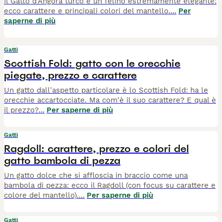
Il Gatto d'Angora turco è un felino estremamente elegante:
ecco carattere e principali colori del mantello.
...
Per
saperne di più
Gatti
Scottish Fold: gatto con le orecchie
piegate, prezzo e carattere
Un gatto dall'aspetto particolare è lo Scottish Fold: ha le
orecchie accartocciate. Ma com'è il suo carattere? E qual è
il prezzo?
...
Per saperne di più
Gatti
Ragdoll: carattere, prezzo e colori del
gatto bambola di pezza
Un gatto dolce che si affloscia in braccio come una
bambola di pezza: ecco il Ragdoll (con focus su carattere e
colore del mantello).
...
Per saperne di più
Gatti