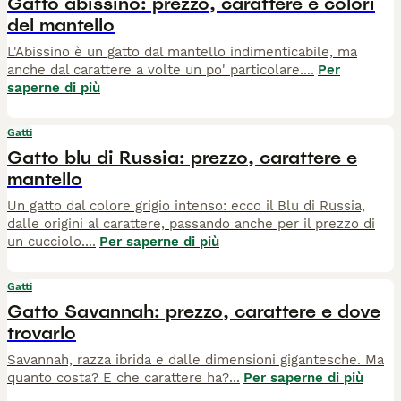
Gatto abissino: prezzo, carattere e colori
del mantello
L'Abissino è un gatto dal mantello indimenticabile, ma
anche dal carattere a volte un po' particolare.
...
Per
saperne di più
Gatti
Gatto blu di Russia: prezzo, carattere e
mantello
Un gatto dal colore grigio intenso: ecco il Blu di Russia,
dalle origini al carattere, passando anche per il prezzo di
un cucciolo.
...
Per saperne di più
Gatti
Gatto Savannah: prezzo, carattere e dove
trovarlo
Savannah, razza ibrida e dalle dimensioni gigantesche. Ma
quanto costa? E che carattere ha?
...
Per saperne di più