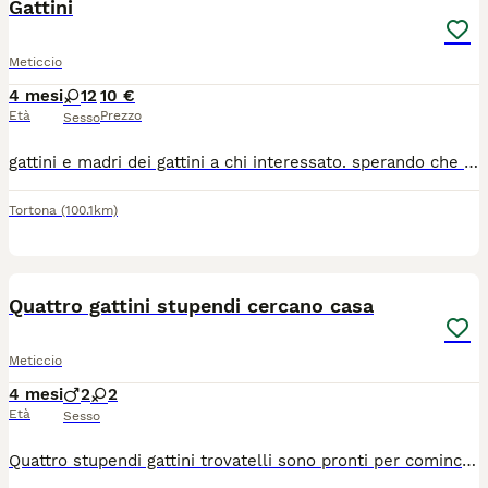
Gattini
Meticcio
4 mesi
12
10 €
Età
Prezzo
Sesso
gattini e madri dei gattini a chi interessato. sperando che trovino una casa che li accolga con tanto amore
Tortona
(100.1km)
19
2
Quattro gattini stupendi cercano casa
Meticcio
4 mesi
2
2
Età
Sesso
Quattro stupendi gattini trovatelli sono pronti per cominciare la vita in una nuova famiglia. Le femmine Pica e Tina sono sorelline dolcissime e affettuosissime di circa 4 mesi. Sono state trovate abbandonate che miagolavano disperate e affamate. Ora stanno benissimo, sverminate e spulciate, FIV/FeLV/FCoV negative. I maschietti Piko e Bok sono stati trovati in una radura in mezzo al nulla e solo uno stradone pericoloso. Hanno circa 3 mesi e sono vivaci e allegri, sverminati e spulciati, FIV/FeLV/FCoV negativi. Tutti i quattro gattini si trovano ad Almenno San Bartolomeo (BG). Si cerca adozione, preferibilmente di coppia, in Bergamo e provincie limitrofe. Info al 3479154591.