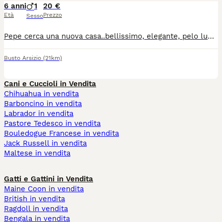
6 anni
1
20 €
Età
Prezzo
Sesso
Pepe cerca una nuova casa..bellissimo, elegante, pelo lungo rosso, è davvero un meraviglioso felino. Timido inizialmente ma coccoloso poi, è micio ideale per momenti di relax e gioia che ti donerà senza nulla chiedere in cambio, se non coccole e buon cibo. Necessita di essere spazzolato pertanto se hai sempre voluto fare la/il parrucchiera/e sceglilo come compagno di vita. Avrai grandi soddisfazioni.. Ha 6 anni, castrato e vaccinato. Per info msg whatsapp al numero 3387507118. Verrete richiamati
Busto Arsizio
(21km)
Cani e Cuccioli in Vendita
Chihuahua in vendita
Barboncino in vendita
Labrador in vendita
Pastore Tedesco in vendita
Bouledogue Francese in vendita
Jack Russell in vendita
Maltese in vendita
Gatti e Gattini in Vendita
Maine Coon in vendita
British in vendita
Ragdoll in vendita
Bengala in vendita