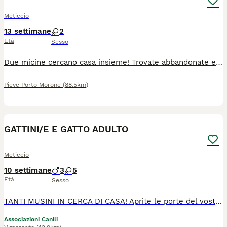
Meticcio
13 settimane
2
Età
Sesso
Due micine cercano casa insieme! Trovate abbandonate erano piccolissime e con poca speranza di sopravvivere , sono state allattate.con biberon e tanta pazienza ora sono diventate.bellissime e inseparabili! Sono.molto affettuose e hanno bisogno di una casa sicura per sempre.
Pieve Porto Morone
(88.5km)
7
GATTINI/E E GATTO ADULTO
Meticcio
10 settimane
3
5
Età
Sesso
TANTI MUSINI IN CERCA DI CASA! Aprite le porte del vostro cuore! Abbiamo diversi gatti meravigliosi in cerca di una famiglia per la vita. C'è il compagno perfetto per ogni tipo di casa! PROVINCIA DI MONZA E BRIANZA Le Sorelline Inseparabili (3 mesi e mezzo) Descrizione: Due splendide sorelle, una bianca e nera e l'altra tricolore. Sono giovanissime, vivaci e piene di vita. Sanità: Già vaccinate e svermate. Adozione: Si valuta preferibilmente adozione di coppia per non separarle! Vega (3 mesi) Descrizione: Splendida cucciola dal manto bianco e grigio chiaro. Una vera dolcezza con lo sguardo che conquista al primo impatto. Mila (3 mesi) Descrizione: Una batuffolina dal mantello bianco e grigio scuro. Curiosa, vivace e prontissima a riempire di fusa la sua nuova casa. Fog (4 mesi) Descrizione: Splendido gattino tigrato, vispo e pieno di energie. Un piccolo uragano d'affetto! Il Coccolone Rosso (4 anni) Descrizione: Un magnifico gattoncello dal mantello rosso. È il classico "gatto cozza": estremamente affettuoso, appiccicoso e affamato di coccole. Carattere: Cerca una casa come gatto unico (o senza altre gatte femmine), poiché non va d'accordo con i suoi simili felini. Per chi cerca un compagno d'appartamento super affettuoso, è perfetto! PROVINCIA DI BERGAMO I Piccolini (Circa 2 mesi) Descrizione: Due piccolissimi batuffoli (probabilmente un maschietto e una femminuccia). Sono ancora giovanissimi, tenerissimi e pronti per iniziare la loro vita in famiglia. INFORMAZIONI E ADOZIONE Note importanti per l'adozione: Rimborso spese: È richiesto un contributo a copertura parziale o totale delle spese veterinarie già sostenute (es. vaccini, sverminazioni, visite).
Associazioni Canili