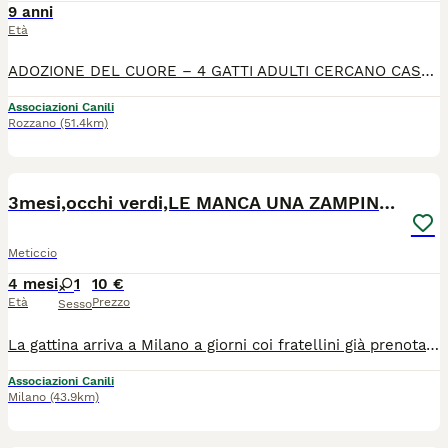
9 anni
Età
ADOZIONE DEL CUORE – 4 GATTI ADULTI CERCANO CASA Per gravi problemi di salute, la loro padrona non può purtroppo più prendersi cura di loro. Cerchiamo quindi una nuova famiglia amorevole per questi 4 splendidi gatti, adottabili anche singolarmente. Si trovano a Rozzano Abituati a vivere in appartamento Tutti sono sterilizzati, vaccinati, microchippati e testati FIV/FELV negativi BABY Maschio, 9 anni (nato a marzo 2017)(nella prima foto) Molto coccolone, giocherellone e tranquillo Ama la compagnia e le attenzioni TIGRO Maschio, 11 anni (nato a luglio 2015)(nella seconda, terza e quarta foto) Affettuoso e dolcissimo, grande amante delle coccole Carattere calmo e pacato MARGOT Femmina, 10 anni (nata a marzo 2016) (nella quinta foto) Molto calma e tranquilla, riservata e delicata Ideale per un ambiente sereno GRACE Femmina, 10 anni (nata a marzo 2016) (nella sesta e settima foto) Tranquilla ma anche giocherellona Dolce e ben equilibrata Sono gatti abituati all’amore e alla vita domestica, e meritano una nuova possibilità in una casa che sappia accoglierli con rispetto e affetto.
Associazioni Canili
Rozzano
(51.4km)
6
1
3mesi,occhi verdi,LE MANCA UNA ZAMPINA! MILANO
Meticcio
4 mesi
1
10 €
Età
Prezzo
Sesso
La gattina arriva a Milano a giorni coi fratellini già prenotati. Per lei sono arrivate diverse richieste..era stata selezionata una coppia ma all ultimo hanno rinunciato! PURTROPPO CAPITANO ANCHE LE PERDITE DI TEMPO.. 💞Kitty💞 . Nata il 05.04.26,occhi verdi. Per lei cerco una adozione del cuore,le manca una zampina..manderemo foto e video espliciti. Si affida spulciata,vaccinata, con iter di preaffido, compilazione del questionario conoscitivo. X info solo WhatsApp 339 2619577
Associazioni Canili
Milano
(43.9km)
12