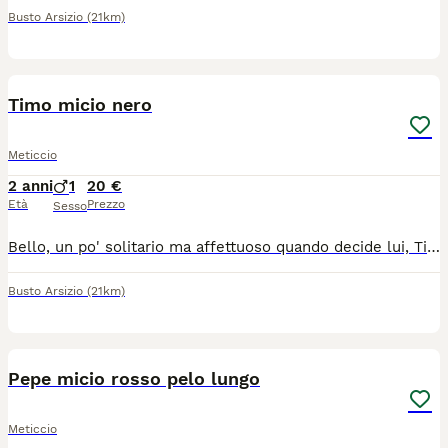
Busto Arsizio
(21km)
2
Timo micio nero
Meticcio
2 anni
1
20 €
Età
Prezzo
Sesso
Bello, un po' solitario ma affettuoso quando decide lui, Timo é un bellissimo micio nero di due anni. Per problemi di regole abitative cerca una nuova famiglia che lo accolga per proseguire la sua vita in serenità e piena di amore. Vivace e giocherellone riempirà la nuova casa di allegria... Non adatto a persone inesperte, cerchiamo per lui veri amanti dei gatti che sapranno concedergli un po' di tempo per adattarsi e potersi fidare incondizionatamente... Castrato e vaccinato per info msg whatsapp al numero 3387507118 verrete richiamati.
Busto Arsizio
(21km)
2
Pepe micio rosso pelo lungo
Meticcio