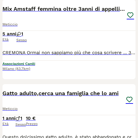
Mix Amstaff femmina oltre 3anni di appelli CREMONA
Meticcio
5 anni
1
Età
Sesso
CREMONA Ormai non sappiamo più che cosa scrivere ... 3 anni e mezzo di appelli buttati al vento, nell'attesa di una telefonata che non e' mai arrivata ... ma perché? Il suo primo anno di vita e' stato terribile .... Lei si merita una famiglia. Tequila, detta Teky, femmina di 4 anni e mezzo, sterilizzata, sana, in regola con prassi veterinaria. NO bambini. SI cani maschi. NO cani femmina. NO gatti. Si trova in provincia di Cremona. Per info me al 3473202079 - Sarah 3468264655 - Patrizia 3397591006.
Associazioni Canili
Milano
(43.7km)
3
Gatto adulto,cerca una famiglia che lo ami
Meticcio
1 anni
1
10 €
Età
Prezzo
Sesso
Questo dolcissimo gatto adulto ,è stato abbandonato e ora cerca una casa dove poter ricominciare. Sid è un gattino socievole affettuoso e ama la compagnia delle persone. Si lascia coccolare volentieri ed è un compagno amorevole,perfetto per chi vuole adottare un amico fedele. Se pensi di potergli offrire un casa sicura e tanto amore,contattami per avere maggiori informazioni e conoscerlo.