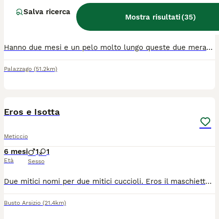
Meticcio
Salva ricerca
Mostra risultati
(
35
)
10 settimane
1
1
70 €
Età
Prezzo
Sesso
Hanno due mesi e un pelo molto lungo queste due meraviglie che cercano casa . Obbligo stelrizzazione
Palazzago
(51.2km)
5
1
Eros e Isotta
Meticcio
6 mesi
1
1
Età
Sesso
Due mitici nomi per due mitici cuccioli. Eros il maschietto manto tigrato particolarissimo e Isotta la femminuccia manto rosso. Hanno circa tre mesi svermati spulciati e vaccinati sono pronti ad entrare a far parte di una bella famiglia. E tu sei pronto ad accoglierli insieme o separatamente ad amarli, curarli adorarli, baciarli, nutrirli fin che morte non vi separi? Perché sappiamo che un micio è per sempre!!! Entrambi amano le coccole ma devi un po’ conquistarli prima che rivelino quanto gli piacciono con rumorose fusa che ti faranno perdere la testa. Che aspetti! Chiedi di loro con msg whatsapp al numero 3318193535.
Busto Arsizio
(21.4km)