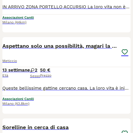
IN ARRIVO ZONA PORTELLO ACCURSIO La loro vita non è iniziata nel migliore dei modi, ma adesso sono tutti salvi. Dai 2 mesetti ai 3 mesetti, hanno bisogno di una famiglia che dia loro una casa in sicurezza e tanto amore. Negativi malattie infettive, in buona salute adesso. Verranno affidati sverminati e vaccinati. Sterilizzazione obbligatoria. 3288176356
Associazioni Canili
Milano
(44km)
10
Aspettano solo una possibilità, magari la tua
Meticcio
13 settimane
2
50 €
Età
Prezzo
Sesso
Queste bellissime gattine cercano casa. La loro vita è iniziata nel modo più ingiusto, sono state abbandonate quando avrebbero avuto bisogno di amore e protezione. Nonostante tutto non hanno perso la fiducia nelle persone. Sono gattine affettuose, curiosa, giocherellone, socievoli. Pronte a riempire di fuse,amore e allegria le o la famiglia che vorrà adottarle. In arrivo a Milano zona portello Accursio. Vaccinate e sverminate. Ma se non potete venire a prendere la gattina che avete scelto sarà lei ad arrivare direttamente a casa vostra. Per info nicoletta
Associazioni Canili
Milano
(43.8km)
3
1
Sorelline in cerca di casa