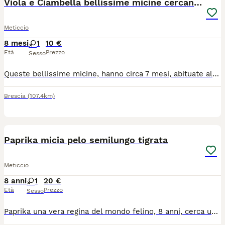
Viola e Ciambella bellissime micine cercano casa!
Meticcio
8 mesi
1
10 €
Età
Prezzo
Sesso
Queste bellissime micine, hanno circa 7 mesi, abituate alla cassettina, sono buonissime, coccolone e giocherellone. Sono molto più belle dal vivo che in foto! Si affidano con obbligo di firma modulo affido e previo colloquio, entrambe già sterilizzate, cercano la loro famiglia per la vita!
Brescia
(107.4km)
3
Paprika micia pelo semilungo tigrata
Meticcio
8 anni
1
20 €
Età
Prezzo
Sesso
Paprika una vera regina del mondo felino, 8 anni, cerca una nuova casa per problemi di regole abitative. Carattere forte, territoriale, è una vera padrona di casa. Bella e forte decide quando e da chi farsi coccolare. Adatta a persone con un po' di esperienza, meglio no bambini, è la micia perfetta per chi ama la presenza di un pelosino amante del calduccio, della casa ma con uno spirito indipendente. Sana, vaccinata, da sterilizzare. Per info msg whatsapp al nr 39 338 750 7118. Verrete richiamati.