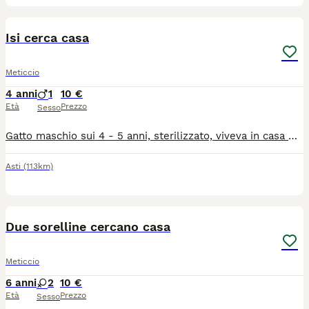
4
Isi cerca casa
Meticcio
4 anni
1
10 €
Età
Prezzo
Sesso
Gatto maschio sui 4 - 5 anni, sterilizzato, viveva in casa ma adesso è randagio da un annetto, ha necessità di una casa con giardino perché è abituato a vivere in giro. Si può vedere la sera verso le otto - otto e mezza in zona Piazza d'Armi quando viene a mangiare. Si chiama Isi. La zona in cui vive sarà ristrutturata dal proprietario a Settembre e stiamo cercando una famiglia responsabile per il nostro amico a quattro zampe. Molto socievole e ciarliero
Asti
(113km)
2
Due sorelline cercano casa
Meticcio
6 anni
2
10 €
Età
Prezzo
Sesso