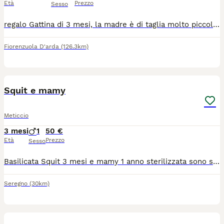
Età
Prezzo
Sesso
regalo Gattina di 3 mesi, la madre è di taglia molto piccola a pelo corto il padre taglia media a pelo medio con occhi blu ha effettuato solo i controlli di base essendo ancora troppo piccola per le vaccinazioni e altre applicazioni.
Fiorenzuola D'arda
(126.3km)
6
Squit e mamy
Meticcio
3 mesi
1
50 €
Età
Prezzo
Sesso
Basilicata Squit 3 mesi e mamy 1 anno sterilizzata sono state recuperate sul territorio attualmente si trovano in stallo casalingo, usano la lettiera, sono abituate alla presenza umana a vivere insieme per questo si consiglia adozione di coppia , preferiremmo una situazione di adozione con giardino/terrazzo in sicurezza
Seregno
(30km)
7