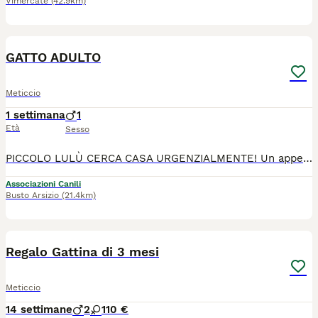
Vimercate
(42.9km)
5
GATTO ADULTO
Meticcio
1 settimana
1
Età
Sesso
PICCOLO LULÙ CERCA CASA URGENZIALMENTE! Un appello del cuore per un micio speciale che ha davvero bisogno di ritrovare la felicità. BUSTO ARSIZIO (VA) Lulù (1 anno - Maschio) La sua storia: Lulù ha solo un anno ma ha già conosciuto il dolore della perdita: la sua compagna di giochi è venuta a mancare di recente e ora si trova da solo. Carattere: È un gatto dolcissimo, estremamente affettuoso e coccolone. Ha un grande bisogno di calore umano e di una nuova famiglia che gli faccia superare questo momento difficile. Sanità: Già vaccinato e svermato. Cerca: Una casa per la vita con urgenza!
Associazioni Canili
Busto Arsizio
(21.4km)
1
Regalo Gattina di 3 mesi
Meticcio
14 settimane
2
1
10 €