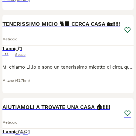
1
1
TENERISSIMO MICIO 🐈‍⬛ CERCA CASA 🏡!!!!!
Meticcio
1 anni
1
Età
Sesso
Mi chiamo Lillo e sono un tenerissimo micetto di circa quattro mesi in cerca di una famiglia che mi ami, io ricambierò con tante fusa e tanto tantissimo amore Attualmente vivo in Calabria ma posso raggiungere tutta Italia, i viaggi non mi spaventano Per maggiori informazioni contattare CHETI al n. 3290952932 (meglio whatsapp)
Milano
(43.7km)
1
1
AIUTIAMOLI A TROVATE UNA CASA 🏠!!!!!
Meticcio
1 anni
4
1