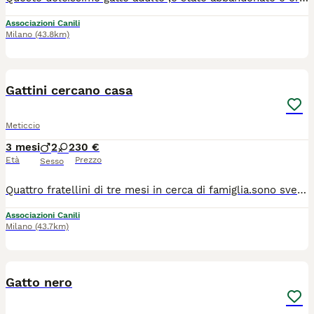
Associazioni Canili
Milano
(43.8km)
5
Gattini cercano casa
Meticcio
3 mesi
2
2
30 €
Età
Prezzo
Sesso
Quattro fratellini di tre mesi in cerca di famiglia.sono sverminati e usano correttamente la lettiera.per maggiori info ed eventualmente venire a conoscerli contattatemi al 3403748499
Associazioni Canili
Milano
(43.7km)
4
1
Gatto nero