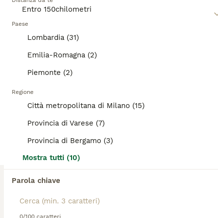
Distanza da te
Gattina
Paese
Lombardia (31)
Meticcio
9 mesi
1
10 €
Emilia-Romagna (2)
Età
Prezzo
Sesso
Piemonte (2)
Gattina 10 mesi Dolce e molto tranquilla Impossibilitati a tenerla per motivi di lavoro Siamo sempre assenti
Regione
Garbagnate Milanese
Città metropolitana di Milano (15)
(29.1km)
Provincia di Varese (7)
11
Provincia di Bergamo (3)
GATTI ADULTI E GATTINI PICCOLI
Mostra tutti (10)
Meticcio
Parola chiave
4
4
Sesso
Annuncio adozione gatti A Piacenza ci sono 8 anime speciali che aspettano una casa. Ognuno di loro merita amore, sicurezza e una nuova possibilità. Due fratelli di 12 anni Hanno passato una vita insieme. Non chiedono molto: un divano, qualche carezza, e restare uniti. Adozione solo di coppia. Tre adulti di 7 anni Un tigrato curioso e affettuoso Una bianca e nera dolcissima Una tigrata vivace e coccolona Ognuno adottabile singolarmente. Tre cuccioli di 2 mesi Una femminuccia e due maschietti: energia pura, occhi grandi e tanta voglia di crescere amati. Se vuoi dare una possibilità a uno di loro, o conoscerli di persona, contattami. La loro nuova vita potrebbe cominciare grazie a te.
0/100 caratteri