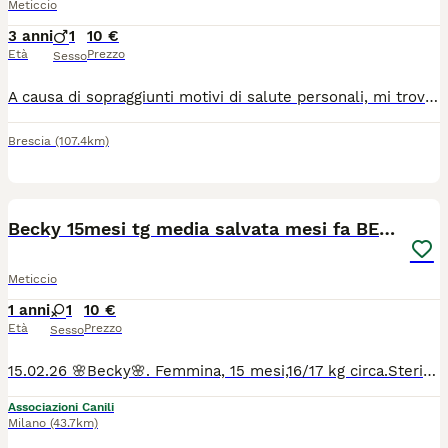
Meticcio
3 anni
1
10 €
Età
Prezzo
Sesso
A causa di sopraggiunti motivi di salute personali, mi trovo costretta a prendere la difficile decisione di far adottare Mirtillo, un meraviglioso gatto nero nato il 3 aprile 2023 che oggi ha 3 anni. Mirtillo è un micione in perfetta salute, pesa 10 kg ed è già castrato, regolarmente microchippato e provvisto del suo libretto sanitario aggiornato. Caratterialmente è il gatto ideale per chi cerca compagnia e serenità: è estremamente calmo, tranquillo e non combina mai guai. Passa le sue giornate in casa dormendo pacatamente, spesso in una delle sue posizioni preferite, ovvero con la pancia all'aria. È un gatto molto coccolone che ama il contatto umano. Ha anche delle simpatiche passioni: adora le scatole di cartone, nelle quali entra volentieri per schiacciare un pisolino o per rosicchiarle un po'. Per quanto riguarda il cibo, mangia regolarmente le sue crocchette ed è particolarmente goloso di cibo umido. Attualmente ci troviamo a Brescia, ma la distanza non deve essere un limite: il trasporto non è assolutamente un problema per noi. L'unica cosa che conta davvero è trovare una famiglia speciale, responsabile e amorevole che sia pronta a riempirlo di coccole e a volergli bene per il resto della sua vita. Se siete pronti ad accogliere questo gigante buono, potete contattarmi al numero 327 7917793.
Brescia
(107.4km)
4
Becky 15mesi tg media salvata mesi fa BERGAMO
Meticcio
1 anni
1
10 €
Età
Prezzo
Sesso
15.02.26 🌸Becky🌸. Femmina, 15 mesi,16/17 kg circa.Sterilizzata. Vaccinata. Buona , le piacciono le coccole. Lei arriva da un passato difficile. Si cerca per lei una mamma che possa farle dimenticare il suo passato. Visibile a Bergamo dove attualmente si trova in stallo a pagamento. Verrà data in adozione solo al completamento dell'iter di adozione. Il costo dell'intero trasporto e microchip è a carico dell'adottante.Per info WhatsApp 3392619577.
Associazioni Canili
Milano
(43.7km)