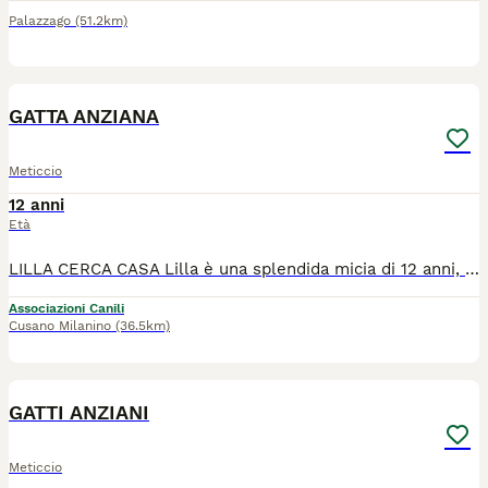
Palazzago
(51.2km)
8
GATTA ANZIANA
Meticcio
12 anni
Età
LILLA CERCA CASA Lilla è una splendida micia di 12 anni, dal carattere dolcissimo. Ama le coccole e ricambia con tantissime fusa! È sterilizzata, vaccinata e in perfetta salute. Purtroppo non va d'accordo con altri animali, quindi cerca una famiglia che possa accoglierla come figlia unica, così da poter vivere serena e ricevere tutto l’amore che merita. Si trova a Cusano Milanino (MI) È pronta a entrare nel cuore di chi saprà darle una nuova possibilità. Se vuoi darle una casa per sempre, contattaci!
Associazioni Canili
Cusano Milanino
(36.5km)
7
GATTI ANZIANI
Meticcio