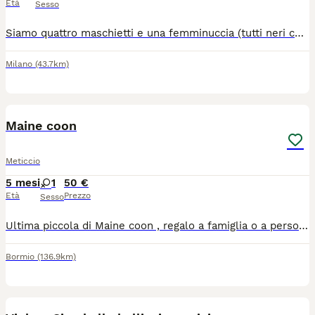
Età
Sesso
Siamo quattro maschietti e una femminuccia (tutti neri con riflessi marroni) di circa due mesi e mezzo in cerca di adozione. ...aiutami a trovargli una casa Per maggiori informazioni contattare CHETI al n. 3290952932 (meglio whatcann)
Milano
(43.7km)
4
Maine coon
Meticcio
5 mesi
1
50 €
Età
Prezzo
Sesso
Ultima piccola di Maine coon , regalo a famiglia o a persone con altri gatti, solo in casa, primo vaccino fatto, dovrà essere fatto il richiamo,ha il libretto sanitario. Sverminata.
Bormio
(136.9km)
16
1