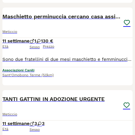
1
Maschietto perminuccia cercano casa assieme
Meticcio
11 settimane
1
1
30 €
Età
Prezzo
Sesso
Sono due fratellini di due mesi maschietto e femminuccia nati in casa buoni ed affettuosi si cerca per loro una famiglia che li adotti assieme. I gattini sono stati sverminati e trattati con antiparassitario. Per maggiori info ed eventualmente adottarli contattatemi al 340 37 48 499 i gattini si trovano a Bergamo
Associazioni Canili
Sant'Omobono Terme
(50km)
6
TANTI GATTINI IN ADOZIONE URGENTE
Meticcio
11 settimane
3
3
Età
Sesso