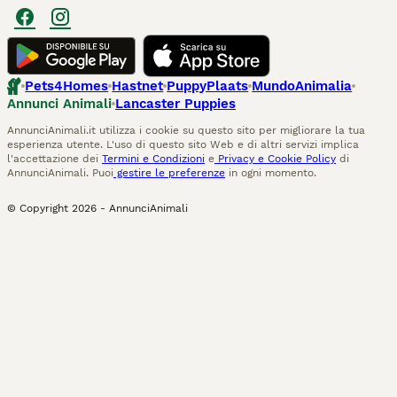
Pets4Homes
Hastnet
PuppyPlaats
MundoAnimalia
Annunci Animali
Lancaster Puppies
AnnunciAnimali.it utilizza i cookie su questo sito per migliorare la tua
esperienza utente. L'uso di questo sito Web e di altri servizi implica
l'accettazione dei
Termini e Condizioni
e
Privacy e Cookie Policy
di
AnnunciAnimali. Puoi
gestire le preferenze
in ogni momento.
© Copyright
2026
-
AnnunciAnimali