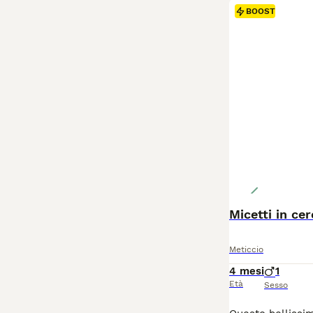
BOOST
Micetti in ce
Meticcio
4 mesi
1
Età
Sesso