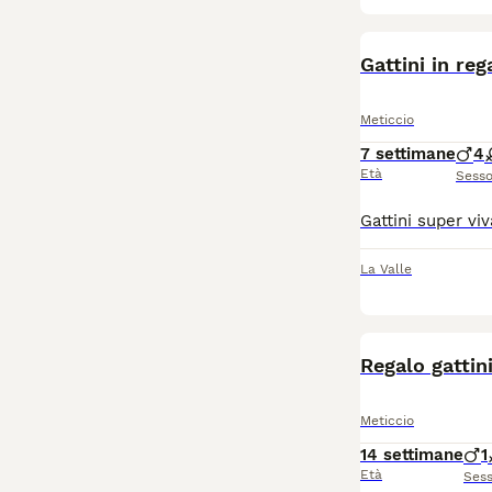
Gattini in reg
Meticcio
7 settimane
4
Età
Sess
La Valle
Regalo gattin
Meticcio
14 settimane
1
Età
Ses