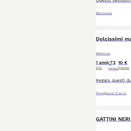
Macerata
Dolcissimi ma
Meticcio
1 anni
3
10 €
Età
Prezzo
Sesso
Pomigliano D'arco
GATTINI NER