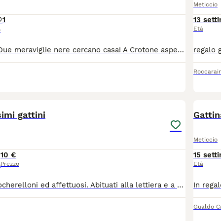
Meticcio
1
13 sett
Età
o
DIEGO & NYX – Due meraviglie nere cercano casa! A Crotone aspettano una famiglia due splendidi gattini neri dal carattere dolcissimo: Diego, maschietto di 2 mesi (nella 1,2,3,4 e 5 foto), curioso, affettuoso e sempre pronto a giocare. Nyx femminuccia di 3 mesi (nella 6,7,8,9,10 e 11 foto), vivace, intelligente e con un cuore enorme. Sono entrambi microchippati, svermati e vaccinati, pronti per iniziare una nuova vita in famiglia.Si trovano a Crotone, ma raggiungono tutta Italia tramite staffetta autorizzata.È richiesto rimborso spese. Hanno un carattere meraviglioso, adatti sia alla vita in appartamento che in casa con giardino in sicurezza.Si valutano adozioni singole oppure, per chi lo desidera, anche in coppia. Se cerchi due gattini speciali, dolci e luminosi nonostante il loro mantello nero, Diego e Nyx ti ruberanno il cuore. Per informazioni e adozioni, contattami.
Roccarai
3
imi gattini
Gattin
Meticcio
10 €
15 sett
Prezzo
Età
o
Regalo gattini giocherelloni ed affettuosi. Abituati alla lettiera e a stare con i bambini. Disponibili fin da subito
Gualdo C