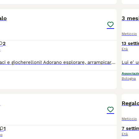
5
alo
3 mes
Meticcio
2
13 sett
Età
o
Gattini super vivaci e giocherelloni! Adorano esplorare, arrampicarsi e scoprire tutto intorno. Hanno tanta energia, sono già svezzati e mangiano cibo normale. Essendo abituati a stare fuori, sono perfetti per una vita all'aperto!
Associazio
Bologna
7
i
Regalo
Meticcio
1
7 setti
Età
so