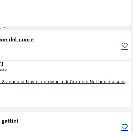
1
NCI
one del cuore
1
esso
Ha circa 3 anni e si trova in provincia di Crotone. Nel box è disperato, prima era libero, aveva i suoi compagni. Ora non ha più nulla. Vive chiuso in un box senza uscite. Resta sdraiato sul cemento, a fissare il vuoto, solo, con nel cuore l'angoscia per la vita perduta. Ed essendo un cane nero ha pochissime possibilità. Si cerca per lui adozione o stallo, con un gesto di amore. Erika 3477569219
5
 gattini