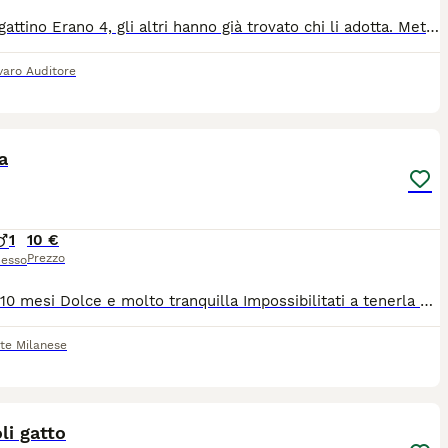
Regalo gattino Erano 4, gli altri hanno già trovato chi li adotta. Meticcio, la mamma è una certosina, il padre un soriano con pelo lunghezza media, nato il 17/06/2026. Se volete altre foto sono disposto a mandarle. Disponibile anche su Whatsup.
varo Auditore
3
a
1
10 €
Prezzo
esso
Gattina 10 mesi Dolce e molto tranquilla Impossibilitati a tenerla per motivi di lavoro Siamo sempre assenti
te Milanese
3
li gatto