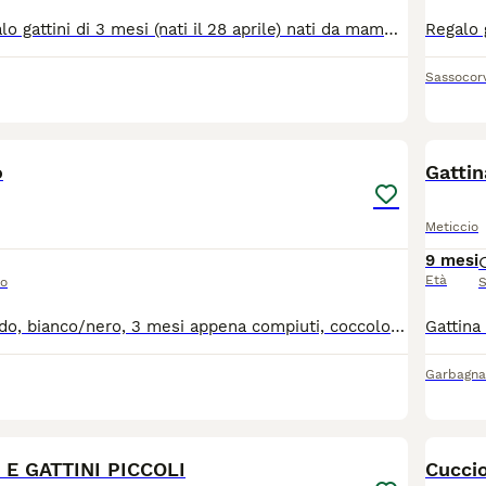
Buongiorno, regalo gattini di 3 mesi (nati il 28 aprile) nati da mamma randagia che aveva partorito nel parcheggio sotto casa. Sono cresciuti nel mio appartamento avendoli presi per evitare che facessero una brutta fine. Il gattino grigio è già stato adottato, rimangono un maschietto (con macchia bianca sul muso) e una femminuccia. Io ho fatto il possibile per farli crescere al meglio ma purtroppo non posso tenerne nessuno. Sono stati sverminati e si trovano in provincia di Bologna.
Sassocor
3
o
Gattin
Meticcio
9 mesi
Età
so
S
MAschietto tuxedo, bianco/nero, 3 mesi appena compiuti, coccolone, usa lettiera e tiragraffi, la mamma è una ragdoll
Garbagna
11
 E GATTINI PICCOLI
Cuccio