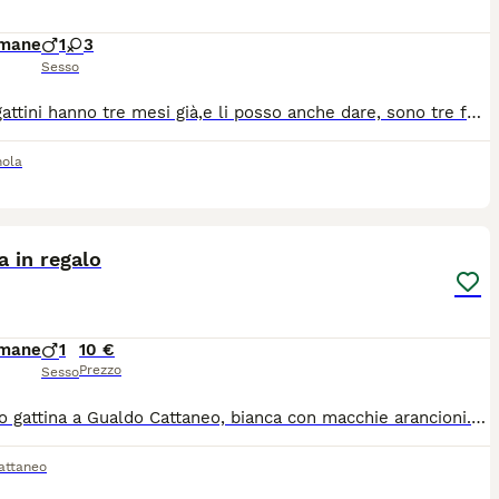
imane
1
3
Sesso
regalo gattini hanno tre mesi già,e li posso anche dare, sono tre femmine e un maschio,non tengono vaccinazioni e microchip
nola
3
a in regalo
imane
1
10 €
Prezzo
Sesso
In regalo gattina a Gualdo Cattaneo, bianca con macchie arancioni. Madre visibile, eseguita prima sverminazione e trattamento antiparassitario Emiliano
attaneo