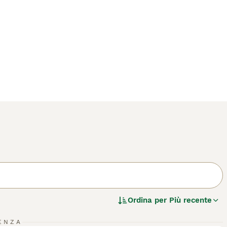
Ordina per
Più recente
6
ENZA