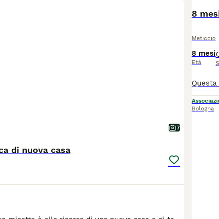
BOO
8 mes
Meticcio
8 mesi
Età
S
Associazio
Bologna
7
rca di nuova casa