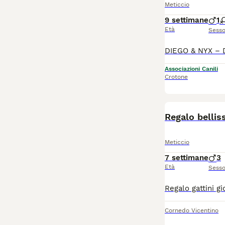
Meticcio
9 settimane
1
Età
Sess
Associazioni Canili
Crotone
Regalo belliss
Meticcio
7 settimane
3
Età
Sess
Cornedo Vicentino