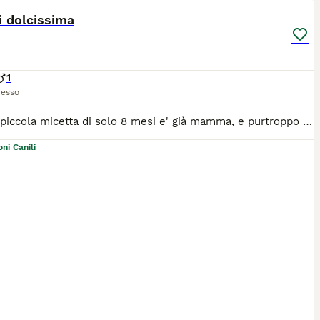
ST
i dolcissima
1
esso
Questa piccola micetta di solo 8 mesi e' già mamma, e purtroppo anche se è nata e cresciuta in casa ora deve cercare urgentemente altra famiglia, così come i suoi cuccioli e stavolta per sempre. E' di una dolcezza disarmante. Per lei si cerca adozione solo in casa, dopo visita conoscitiva pre affido da parte di volontario. Da Palermo raggiunge tutto il Centro Nord con staffetta autorizzata ASL. Wattsapp al 3921235446 per chiedere di lei
ni Canili