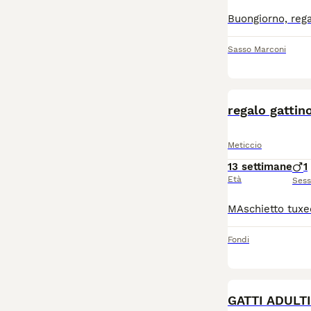
Sasso Marconi
regalo gattin
Meticcio
13 settimane
1
Età
Ses
Fondi
GATTI ADULTI