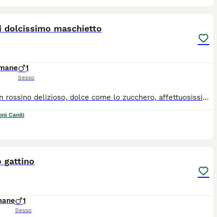
24
i dolcissimo maschietto
imane
1
Sesso
Lui e' un rossino delizioso, dolce come lo zucchero, affettuosissimo, concentrato di fusa, 3 mesi circa. Ha tante coccole da donare. E' abituato alla lettiera, ed è sano e giocherellone ❤️ Cerca casa, solo casa in sicurezza, no dentro fuori. Dopo pre affido, visita conoscitiva volontario di zona a casa degli adottanti, raggiunge tutto il Centro Nord da Palermo con staffetta autorizzata ASL, vaccini e certificazione veterinario 3280648813
ni Canili
4
1
 gattino
mane
1
Sesso