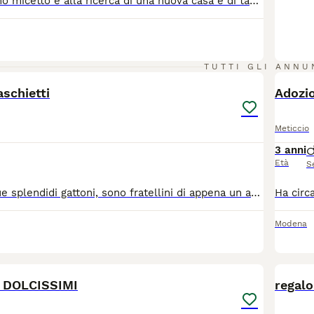
Questo bellissimo micetto è alla ricerca di una nuova casa e di tanto amore. È nato il 22 marzo 2026 , è un coccolone e mangione ama crocchette e pate'. Usa regolarmente la lettiera
6
TUTTI GLI ANNU
schietti
Adozi
Meticcio
3 anni
Età
S
Regalo questi due splendidi gattoni, sono fratellini di appena un anno. Non posso piú tenerli per questioni economiche e anche perchè sono solo in casa e lavoro quindi mi trovo costretto a malincuore ad affidarli ad un gattile se non trovo qualcuno che possa prendersene cura. Sono 2 maschi gia entrambi vaccinati e castrati con microchip e libretto sanitario. Insieme regalo una lettiera coperta apribile acquistata da poco ed il trasportino se serve. Cerco persone che sappiano volergli bene tenendoli in casa, e che gli diano soprattutto la giusta dose di coccole. Solo se presi insieme Sono di Pomigliano, per maggiori informazioni su whatsapp 392 568 4688
Modena
11
I DOLCISSIMI
regalo