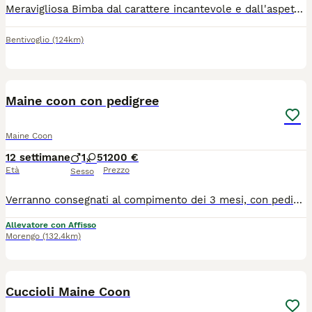
Meravigliosa Bimba dal carattere incantevole e dall'aspetto wild🍓🍓❤️abituata a cani e bambini cresciuta in ambiente domestico e famigliare. Allevamento Domus Oram Bologna
Bentivoglio
(124km)
8
Maine coon con pedigree
Maine Coon
12 settimane
1
5
1200 €
Età
Prezzo
Sesso
Verranno consegnati al compimento dei 3 mesi, con pedigree AFeF da compagnia. Profilassi vaccinale completa, thermochip! Verrà consegnato un kit puppy per accoglierlo nella nuova casa! Genitori testati e eco pulito!
Allevatore con Affisso
Morengo
(132.4km)
4
Cuccioli Maine Coon