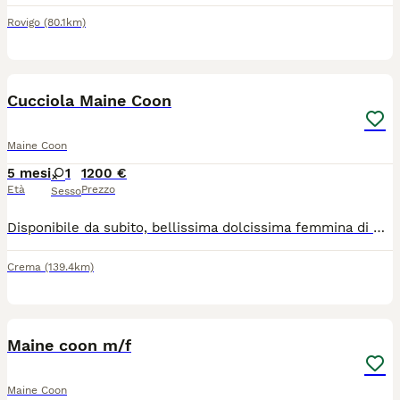
Rovigo
(80.1km)
9
Cucciola Maine Coon
Maine Coon
5 mesi
1
1200 €
Età
Prezzo
Sesso
Disponibile da subito, bellissima dolcissima femmina di Maine Coon nel colore blu con bianco Nata il 25/2/2026 Si cede con doppio vaccino , sverminata , test genetici propri , microchip e passaggio di proprietà , pedigree AFSI riconosciuto Wcf da riproduzione (SOLO ALLEVAMENTI CON AFFISSO ) kit puppy e kit giochini. Genitori testati per le maggiori malattie genetiche HCM , SMA, PkDdef Ecocardio nella norma Fiv felv negativi I cuccioli crescono in un ambiente famigliare a stretto contatto con bambini e altri animali, abituati alla lettiera , tira graffi, zona esterna in sicurezza. Si può visionare i cuccioli in allevamento solo su appuntamento per la tutela dei piccoli e non prima delle 8 psettimane. Rimaniamo a disposizione per qualsiasi dubbio o informazione sia prima che dopo la cessione. Il prezzo è adeguato al valore riproduttivo della cucciola e non è paragonabile a quello di un soggetto da compagnia.
Crema
(139.4km)
10
Maine coon m/f
Maine Coon