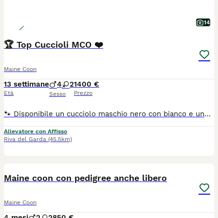
14
🏆 Top Cuccioli MCO ❤️
Maine Coon
13 settimane
4
2
1400 €
Età
Prezzo
Sesso
🐾 Disponibile un cucciolo maschio nero con bianco e una femmina blu con bianco. Sono figli di Campioni Internazionali di Bellezza provenienti da linee testate per le principali malattie genetiche della razza. I cuccioli crescono in ambiente familiare, abituati al contatto umano e alimentati con BARF equilibrata, crocchette grain free e umido premium di alta qualità. Verranno ceduti esclusivamente come animali da compagnia (no riproduzione), con pedigree, vaccinazioni, microchip, libretto sanitario e contratto di cessione. Potranno lasciare la nostra casa da sabato 8 agosto 2026 ❤️🐾 Per maggiori informazioni, foto e aggiornamenti vi invitiamo a visitare il nostro sito web di Garda Felix
Allevatore con Affisso
Riva del Garda
(45.5km)
10
Maine coon con pedigree anche libero
Maine Coon
4 mesi
2
2
850 €