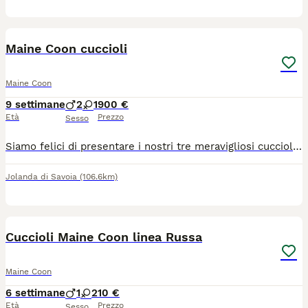
12
Maine Coon cuccioli
Maine Coon
9 settimane
2
1
900 €
Età
Prezzo
Sesso
Siamo felici di presentare i nostri tre meravigliosi cuccioli nati il 01/06/2026! Crescono sani, sono super giocherelloni, molto curiosi e hanno già imparato a usare perfettamente la lettiera. I nostri piccoli tesori: 🍦 Maschietto crema silver (cream silver) 🖤 Maschietto nero (black) 💙🦪 Femminuccia blu silver tartaruga (blue silver tortoiseshell) 🏡 Pronti per le nuove famiglie I cuccioli saranno pronti a trasferirsi nella loro nuova casa a partire da settembre. Saranno ceduti con: 💉 Doppia vaccinazione 📍 Microchip inserito 📜 Registrazione ufficiale e pedigree ENFI 📍 Posizione e trasporto Ci troviamo in provincia di Ferrara. Se abitate più lontano, nessun problema! Offriamo la possibilità di organizzare e gestire noi il trasporto in totale sicurezza per portare il cucciolo direttamente da voi. ✨ Contattateci in privato per maggiori informazioni, foto o video e per prenotare il vostro futuro compagno di vita!
Jolanda di Savoia
(106.6km)
8
Cuccioli Maine Coon linea Russa
Maine Coon
6 settimane
1
2
10 €
Età
Prezzo
Sesso