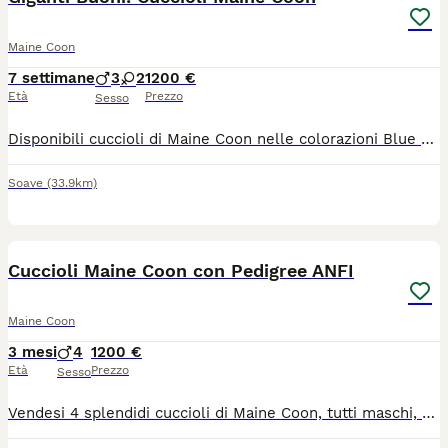
Maine Coon
7 settimane
3
2
1200 €
Età
Prezzo
Sesso
Disponibili cuccioli di Maine Coon nelle colorazioni Blue e black silver e smoke, nati il 16/06/2026 disponibili dalla metà di settembre. Proveniente dall'allevamento amatoriale Rock's Spirit, i cuccioli vengono ceduti con: . Pedigree WCF . Ciclo vaccinale completo e sverminazioni effettuate . Genitori testati con esito N/N sia per i test genetici che per l'ecocardiogramma. . Kit cuccioli Dolcissimi ed abituati al contesto domestico. Per informazioni, foto e dettagli sui costi, contattami in privato.
Soave
(33.9km)
6
Cuccioli Maine Coon con Pedigree ANFI
Maine Coon
3 mesi
4
1200 €
Età
Prezzo
Sesso
Vendesi 4 splendidi cuccioli di Maine Coon, tutti maschi, colore cream smoke. Nati il 10 aprile 2026. I cuccioli sono figli di genitori Maine Coon con pedigree e vengono cresciuti in ambiente familiare, abituati al contatto con le persone e la vita domestica. Vengono ceduti tra il 5 e il 6 mese di età (non prima del 10 settembre 2026) con le seguenti caratteristiche: - castrati - con pedigree - con microchip - sverminati - completamente vaccinati in base all'età - muniti di libretto sanitario Tra le ultime foto possibile visionare i due genitori. Ulteriori fotografie e video sono disponibili su richiesta. Prezzo richiesto: 1200 € (non trattabili) No perditempo, contattare solo se realmente interessati