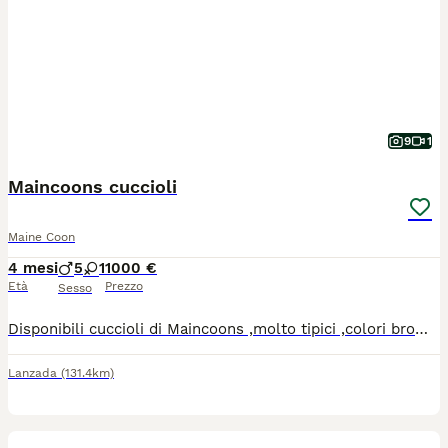
9
1
Maincoons cuccioli
Maine Coon
4 mesi
5
1
1000 €
Età
Prezzo
Sesso
Disponibili cuccioli di Maincoons ,molto tipici ,colori brown tabby e smoke .Entrambi i genitori esenti da malattie ereditarie ed ecocardio regolare.I cucvioli verranno ceduti dalla fine di Giugno con pedegree,vaccinazzioni,microchip ,sverminati e pedegree da compagnia,vige obbligo sterilizzazione.
Lanzada
(131.4km)
9