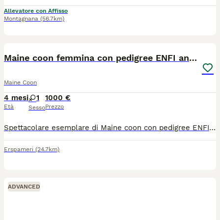
Allevatore con Affisso
Montagnana
(56.7km)
6
Maine coon femmina con pedigree ENFI anche libero
Maine Coon
4 mesi
1
1000 €
Età
Prezzo
Sesso
Spettacolare esemplare di Maine coon con pedigree ENFI anche libero!!! Colorazione stupenda!!! È già disponibile completa di tutto! Genitori testati e certificati! Possibilità di consegna! Per info 3204280348 Maria Rosa
Erspameri
(24.7km)
ADVANCED