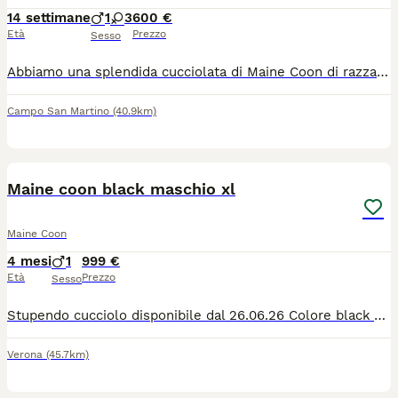
14 settimane
1
3
600 €
Età
Prezzo
Sesso
Abbiamo una splendida cucciolata di Maine Coon di razza, nati il 29 aprile 2026, pronti a trovare una famiglia amorevole per sempre. 3 femmine e 1 maschio disponibili -Elsa 💛 Star 💜 Fern 🩷 Toto 💚 Questi gattini stanno già mostrando il meraviglioso carattere tipico della razza Maine Coon: giocherelloni, affettuosi e dolci. Colorazioni disponibili: 😻 Blue Silver Tabby – mantello grigio argento dalle tonalità fredde con delicate marcature tabby più scure e sottopelo chiaro 😻 Blue Tabby – mantello grigio-blu con striature più scure e zone inferiori più chiare Ogni gattino presenta un disegno unico, splendide marcature sul muso e un folto mantello che crescerà nel classico aspetto del Maine Coon. Mamma – Misty 💖 Misty è la nostra splendida gatta di famiglia. È una bellissima Maine Coon Blue Tortie, con un mantello grigio fumé arricchito da delicate sfumature crema. Ha meravigliosi occhi dorati e un pelo folto e lussuoso. Possiede un carattere tranquillo e affettuoso ed è una mamma attenta e premurosa. Papà – Troy 💚 Troy è uno splendido Maine Coon Blue Silver Shaded, con un mantello folto e soffice e una corporatura forte e tipica della razza. Ha un carattere dolce, tranquillo e molto affettuoso. - Cresciuti in ambiente domestico insieme ad altri animali di famiglia - Ben socializzati e abituati al contatto quotidiano - Verranno affidati con microchip, trattamento antiparassitario, completamente svezzati e abituati alla lettiera 😻 Possibilità di vedere i gattini insieme alla mamma. Pronti per raggiungere la nuova famiglia dal 1° luglio 2026 I Maine Coon sono conosciuti per la loro grande taglia, intelligenza e personalità simile a quella dei cani, caratteristiche che li rendono compagni ideali per tutta la famiglia. Contattaci per maggiori informazioni, foto o per riservare il tuo gattino.
Campo San Martino
(40.9km)
7
3
Maine coon black maschio xl
Maine Coon
4 mesi
1
999 €
Età
Prezzo
Sesso
Stupendo cucciolo disponibile dal 26.06.26 Colore black Vaccinato e sverminato Genitori visibili Pedigree Afef
Verona
(45.7km)
7