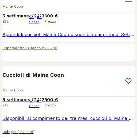
Maine Coon
5 settimane
2
3
600 €
Età
Prezzo
Sesso
Splendidi cuccioli Maine Coon disponibili dai primi di Settembre. Cediamo meravigliosi cuccioli di Maine Coon nati il 29 Giugno. I cuccioli crescono in un ambiente familiare circondati da amore e cure a contatto con persone e bambini. Saranno ceduti all etá di circa 10 settimane con libretto sanitario aggiornato di prima vaccinazione, sverminazione, e kit cucciolo. Diamo moltissima importanza alla crescita emotiva dei piccoli e alla loro socializzazione. Sono già molto curiosi ed ognuno ha già il suo meraviglioso carattere tipico del gatto Maine Coon: affettuosi, giocherelloni, buoni e coccoli. Mamma brown tabby e papà color crema; i cuccioli sono black tabby, brown tabby e tortie. Per maggiori informazioni o fissare una visita per conoscerci non esitate a contattarmi.
Ospedaletto Euganeo
(58.8km)
13
Cuccioli di Maine Coon
Maine Coon
5 settimane
2
2
900 €
Età
Prezzo
Sesso
Disponibili al compimento dei tre mesi cuccioli di Maine Coon xxl Verranno consegnati con vaccini, sverminazioni, antiparassitari, kit cucciolo, certificato di buona salute. Pedigree da compagnia. Genitori testati Di proprietà Abituati al contatto con bambini, cani e simili, sono dolcissimi e coccoloni
Bologna
(137.9km)