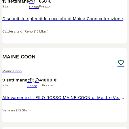
13 settimane
1
650 €
Età
Prezzo
Sesso
Disponibile splendido cucciolo di Maine Coon colorazione Blu Smoke (sottopelo bianco con effetto fumo) da imponenti linee russe (tratti marcati e grandi ciuffi sulle orecchie). Genitori: Visibili e testati negativi FIV/FeLV e HCM (cardiopatia). Pedigree: Ceduto senza pedigree esclusivamente come animale da compagnia. Il cucciolo verrà consegnato con: Libretto sanitario Ciclo di sverminazione e primo vaccino Già svezzato e abituato alla lettiera
Calderara di Reno
(131.1km)
5
4
MAINE COON
Maine Coon
9 settimane
3
4
1000 €
Età
Prezzo
Sesso
Allevamento IL FILO ROSSO MAINE COON di Mestre Ve, Abbiamo cuccioli disponibili con vaccini sverminazioni test genetici negativi ecocardio negativo filv felv negativo si rilascia copia al momento della cessione del cucciolo. Con pedigree Ottima alimentazione, socializzazione,cediamo da allevare e da compagnia
Venezia
(72.2km)
7