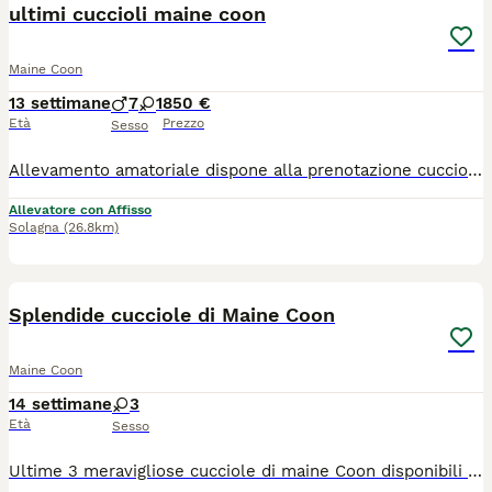
ultimi cuccioli maine coon
Maine Coon
13 settimane
7
1
850 €
Età
Prezzo
Sesso
Allevamento amatoriale dispone alla prenotazione cuccioli di maine ccon di 5 settimane, nati il 1 maggio 2026. Saranno consegnati da metà di agosto con: -doppia vaccinazione -sverminati -microchip con registro all'anagrafa canina -contratto di cessione -pedigree Agi da compagnia con obbligo di sterilizzazione I genitori sono essenti delle malattie genetiche come HCM e PDK. Cresciuti in ambiente familiare strettamente con la famiglia e con i nostri cani e altri pelosi. Per ulteriori informazioni contattateci via whatsapp è gradita una breve presentazione. NO perditempo o curiosi
Allevatore con Affisso
Solagna
(26.8km)
4
Splendide cucciole di Maine Coon
Maine Coon
14 settimane
3
Età
Sesso
Ultime 3 meravigliose cucciole di maine Coon disponibili da fine giugno. Verranno cedute con prima vaccinazione, sverminazione, prima visita di accertamento di buona salute e kit cucciolo. Prezzo trattabile.