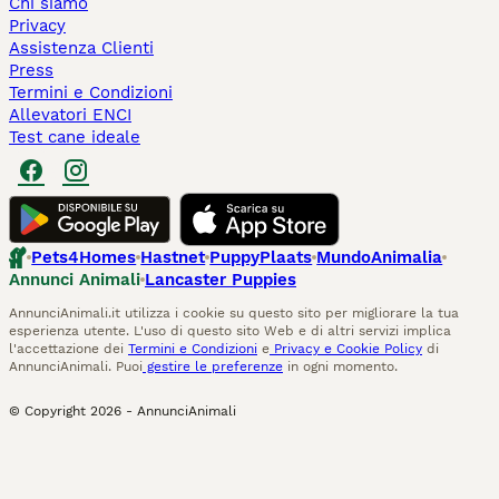
Chi siamo
Privacy
Assistenza Clienti
Press
Termini e Condizioni
Allevatori ENCI
Test cane ideale
Pets4Homes
Hastnet
PuppyPlaats
MundoAnimalia
Annunci Animali
Lancaster Puppies
AnnunciAnimali.it utilizza i cookie su questo sito per migliorare la tua
esperienza utente. L'uso di questo sito Web e di altri servizi implica
l'accettazione dei
Termini e Condizioni
e
Privacy e Cookie Policy
di
AnnunciAnimali. Puoi
gestire le preferenze
in ogni momento.
© Copyright
2026
-
AnnunciAnimali