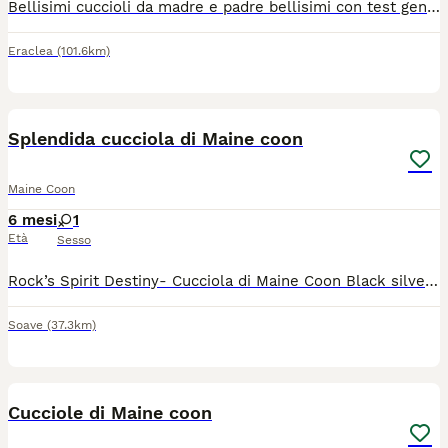
Bellisimi cuccioli da madre e padre bellisimi con test genetici.piccoli sarano abituati a lettiera,tiragrafi….piu info volentieri per whats.
Eraclea
(101.6km)
5
Splendida cucciola di Maine coon
Maine Coon
6 mesi
1
Età
Sesso
Rock’s Spirit Destiny- Cucciola di Maine Coon Black silver tabby, dolce e coccolona. Nata il 29.01.2026, disponibile da subito. 💙 Father: ICH Tempio Felino Lupin 🩷 Mother: CH Beauty of Shaded Sakura Test genetici negativi. Sarà consegnata con sverminazione, ciclo completo di due vaccinazioni, pedigree Wcf e contratto di cessione da compagnia (obbligo di sterilizzazione). Allevamento amatoriale a Soave (VR)
Soave
(37.3km)
8
Cucciole di Maine coon