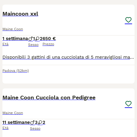
Maincoon xxl
Maine Coon
1 settimana
1
2
650 €
Età
Prezzo
Sesso
Disponibili 3 gattini di una cucciolata di 5 meravigliosi maincoon. Al momento hanno 1 mese già compiuto, sono: - 1 maschio tigrato - 2 femmine rosse Verranno ceduti con: 3 sverminazioni, antiparassitario esterno e 1 vaccino al compimento dei 3 mesi di vita. Vivono in casa a stretto contatto con noi e assiema a altri 5 gatti tra cui la mamma e il papà visibili in foto. Per qualsiasi informazione e per programmare le visite sono a disposizione. No pedigree ( perchè i genitori la mamma lo ha chiuso purtroppo)
Padova
(52km)
2
1
Maine Coon Cucciola con Pedigree
Maine Coon
11 settimane
3
2
Età
Sesso