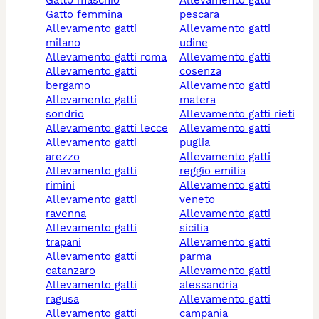
gatto maschio
allevamento gatti
gatto femmina
pescara
allevamento gatti
allevamento gatti
milano
udine
allevamento gatti roma
allevamento gatti
allevamento gatti
cosenza
bergamo
allevamento gatti
allevamento gatti
matera
sondrio
allevamento gatti rieti
allevamento gatti lecce
allevamento gatti
allevamento gatti
puglia
arezzo
allevamento gatti
allevamento gatti
reggio emilia
rimini
allevamento gatti
allevamento gatti
veneto
ravenna
allevamento gatti
allevamento gatti
sicilia
trapani
allevamento gatti
allevamento gatti
parma
catanzaro
allevamento gatti
allevamento gatti
alessandria
ragusa
allevamento gatti
allevamento gatti
campania