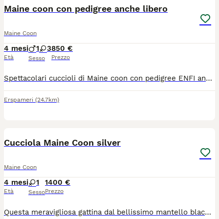
Maine coon con pedigree anche libero
Maine Coon
4 mesi
1
3
850 €
Età
Prezzo
Sesso
Spettacolari cuccioli di Maine coon con pedigree ENFI anche libero!!! I cuccioli sono nati il 24 marzo 2026 e sono già disponibili completi di tutto!!! Genitori testati e certificati!!! Possibilità di consegna!!! Per tutte le informazioni Maria Rosa 3204280348
Erspameri
(24.7km)
14
Cucciola Maine Coon silver
Maine Coon
4 mesi
1
1400 €
Età
Prezzo
Sesso
Questa meravigliosa gattina dal bellissimo mantello black Silver tabby è alla ricerca di una famiglia speciale. Oltre ad essere stupenda esteticamente parlando con il suo sguardo che sembra feroce, è una gattina dal carattere fenomenale: è dolce, affettuosa, cerca sempre il contatto, ci segue ovunque ha un carattere docile ed è estremamente curiosa per cui deve controllare tutto quello che facciamo, ma soprattutto è unica con la sua parlantina, non sta zitta un attimo e "parla" tantissimo percui ci fa piegare in due dalle risate, una vera star. È impossibile non amarla alla follia. È giocherellona e adora i bambini. Cerchiamo per lei una famiglia eccezionale che apprezzi il rapporto simbiotico che si crea con questa magnifica razza e che apprezzi la condivisione degli spazi di casa e della vita domestica con questa meravigliosa micina. Verrà ceduta con pedigree DA COMPAGNIA già vaccinata (doppio vaccino trivalente) e sverminata, con test genetici (fiv, felv, sma, hcm, pkdef, pkd e gruppo sanguigno) comprensivo di ecocardio annuale ed ecografia renale oltre che esami feci e kit starter di pappe per i primi giorni. Per maggiori informazioni, non esitate a contattare, sarà un piacere rispondere