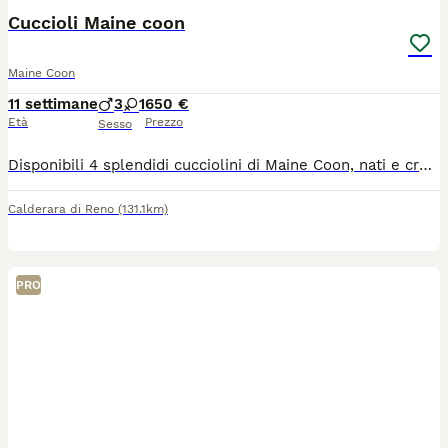
Cuccioli Maine coon
Maine Coon
11 settimane
3
1
650 €
Età
Prezzo
Sesso
Disponibili 4 splendidi cucciolini di Maine Coon, nati e cresciuti in ambiente familiare. Quando: Cedibili da Fine luglio . Salute: Consegnati con libretto sanitario, sverminati e con primo vaccino. Genitori: Visibili in loco (cuccioli ceduti senza pedigree). Per informazioni, foto o prenotazioni, contattami in privato!
Calderara di Reno
(131.1km)
PRO