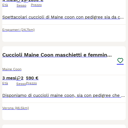
Età
Prezzo
Sesso
Spettacolari cuccioli di Maine coon con pedigree sia da compagnia (€850) sia da riproduzione (€ 1400)! Completi di tutto sono già disponibili! Nati il 24 marzo 2026! Genitori testati e certificati! Possibilità di consegna!!! Per tutte le informazioni Maria Rosa 3204280348
Erspameri
(24.7km)
9
Cuccioli Maine Coon maschietti e femminucce
Maine Coon
3 mesi
2
590 €
Età
Prezzo
Sesso
Disponiamo di cuccioli maine coon, sia con pedigree che non. Prezzo a partire da 590 euro Maschi molto belli futura taglia xxl Femminucce molto belle Genitori di nostra proprietà Visibili tutti i giorni su appuntamento Chiama il 3276599819
Verona
(46.5km)
4