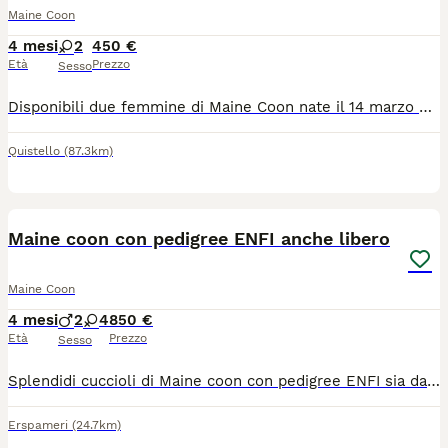
Maine Coon
4 mesi
2
450 €
Età
Prezzo
Sesso
Disponibili due femmine di Maine Coon nate il 14 marzo Sverminate , abituate alla lettiera Genitori visibili , hanno due anni
Quistello
(87.3km)
9
Maine coon con pedigree ENFI anche libero
Maine Coon
4 mesi
2
4
850 €
Età
Prezzo
Sesso
Splendidi cuccioli di Maine coon con pedigree ENFI sia da compagnia sia da riproduzione! Già completi di due sverminazioni primo vaccino microchip e visita veterinaria! Genitori testati e certificati Possibilità di consegna direttamente a casa vostra! Per qualsiasi informazione Maria Rosa 3204280348
Erspameri
(24.7km)