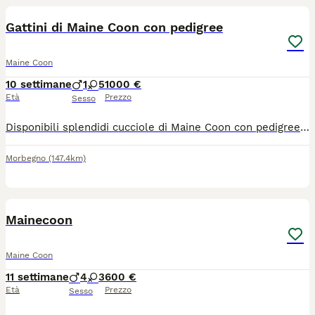
Gattini di Maine Coon con pedigree
Maine Coon
10 settimane
1
5
1000 €
Età
Prezzo
Sesso
Disponibili splendidi cucciole di Maine Coon con pedigree nati presso il nostro allevamento amatoriale "piccola volpe" in AFeF I piccoli hanno attualmente 2 settimane di età, pertanto il colore definitivo è ancora in fase di sviluppo (black o blue). I cuccioli saranno ceduti al compimento dei 3 mesi di età, nel pieno rispetto della loro crescita e socializzazione. Quando i piccoli raggiungono le vostre famiglie saranno: o microchippati o sverminati o con doppia vaccinazione o accompagnati da documentazione sanitaria Entrambi i genitori sono regolarmente testati per le principali patologie genetiche della razza e vengono sottoposti periodicamente a ecocardiografia cardiaca di controllo. I cuccioli crescono in ambiente familiare con amore, attenzioni e cure quotidiane. Si richiede un contatto esclusivamente da persone realmente interessate e consapevoli dell'impegno che comporta l'accoglienza di un amico a 4 zampe. Saranno valutate con attenzione la futura famiglia che si occuperà di queste piccole pesti I piccoli saranno pronti per il 23/08/2026 ma per necessità possiamo tenere i vostri piccoli anche fino alla fine delle vostre vacanze Nelle foto ci sono anche i genitori dei piccoli La mamma é quella blue e il papà è quello black in foto Sono due bei gattoni Sono visibili tutti e due Per ulteriori informazioni, foto e aggiornamenti sulla crescita dei piccoli, contattatemi in privato.
Morbegno
(147.4km)
4
Mainecoon
Maine Coon
11 settimane
4
3
600 €
Età
Prezzo
Sesso