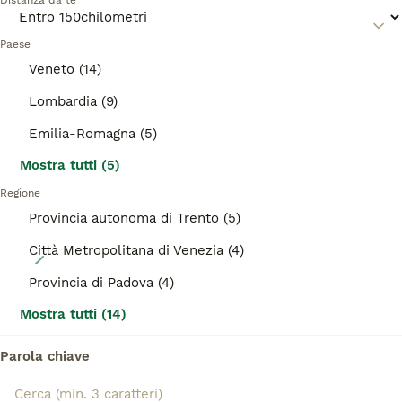
Distanza da te
informazioni su questa razza di gatto.
ANNUNCI IN EVIDENZA
Paese
BOOST
Veneto (14)
Lombardia (9)
Emilia-Romagna (5)
Mostra tutti (5)
Regione
Provincia autonoma di Trento (5)
Città Metropolitana di Venezia (4)
22
Provincia di Padova (4)
CUCCIOLE MAINE COON SHADED PREGIATE 3 rate
Mostra tutti (14)
Maine Coon
Parola chiave
9 settimane
2
1200 €
Età
Prezzo
Sesso