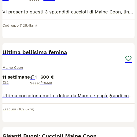
Vi presento questi 3 splendidi cuccioli di Maine Coon, linea RUSSA...quindi piu' grandi del solito Maine Coon. Sono nati il primo giorno d'estate. 2 femmine total White con occhi azzurri, e 1 maschio colore blue smoke con bianco (raro). Saranno pronti a fine Agosto. I cuccioli saranno seguiti, per tutte le certificazioni, e per la profilassi completa dalla mia clinica di fiducia. Genitori di mia proprieta' ed esenti da tutte le malattie genetiche feline. NO PEDIGREE. "Fino a quando non hai amato un animale, una parte della tua anima sarà sempre senza luce"
Codroipo
(126.4km)
2
Ultima bellisima femina
Maine Coon
11 settimane
1
600 €
Età
Prezzo
Sesso
Ultima coccolona molto dolce da Mama e papà grandi con tutti test di salute.abituata a tiragraffi,lettiera,mangiare di alta qualità e tantissime coccole🥰piu info e foto volentieri.solo gente interesata non perditempo.
Eraclea
(102.8km)
6
Giganti Buoni: Cuccioli Maine Coon