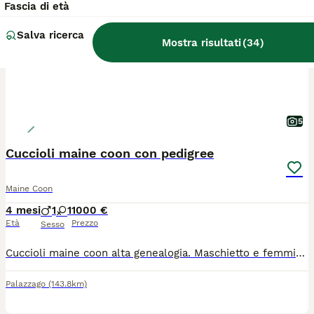
Fascia di età
Salva ricerca
Mostra risultati
(
34
)
5
Cuccioli maine coon con pedigree
Maine Coon
4 mesi
1
1
1000 €
Età
Prezzo
Sesso
Cuccioli maine coon alta genealogia. Maschietto e femminuccia nati in data 01 aprile. Allevamento amatoriale in provincia di Bergamo. I piccoli possono già lasciare mamma gatta. Verranno ceduti sverminati, con doppia vaccinazione, microchip e pedigree ANFI. Contratto da compagnia. Genitori visibili e testati, FIV/FELV NN, HCM NN ed ecocardio nella norma. I piccoli sono abituati all'uso della lettiera e del tiragraffi. Nati e cresciuti in casa, molto socievoli e vivace. Visibili con i genitori.
Palazzago
(143.8km)
5