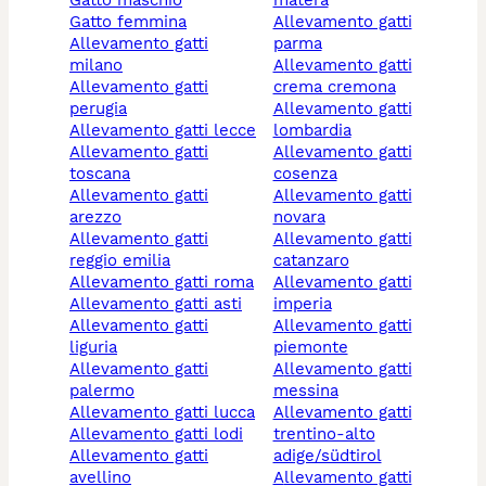
gatto maschio
matera
gatto femmina
allevamento gatti
allevamento gatti
parma
milano
allevamento gatti
allevamento gatti
crema cremona
perugia
allevamento gatti
allevamento gatti lecce
lombardia
allevamento gatti
allevamento gatti
toscana
cosenza
allevamento gatti
allevamento gatti
arezzo
novara
allevamento gatti
allevamento gatti
reggio emilia
catanzaro
allevamento gatti roma
allevamento gatti
allevamento gatti asti
imperia
allevamento gatti
allevamento gatti
liguria
piemonte
allevamento gatti
allevamento gatti
palermo
messina
allevamento gatti lucca
allevamento gatti
allevamento gatti lodi
trentino-alto
allevamento gatti
adige/südtirol
avellino
allevamento gatti