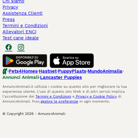
Chi siamo
Privacy
Assistenza Clienti
Press
Termini e Condizioni
Allevatori ENCI
Test cane ideale
Pets4Homes
Hastnet
PuppyPlaats
MundoAnimalia
Annunci Animali
Lancaster Puppies
AnnunciAnimali.it utilizza i cookie su questo sito per migliorare la tua
esperienza utente. L'uso di questo sito Web e di altri servizi implica
l'accettazione dei
Termini e Condizioni
e
Privacy e Cookie Policy
di
AnnunciAnimali. Puoi
gestire le preferenze
in ogni momento.
© Copyright
2026
-
AnnunciAnimali