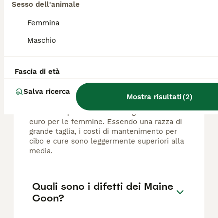
Sesso dell'animale
Femmina
FAQ
Maschio
Quanto costa un gatto Maine
Fascia di età
Coon?
Salva ricerca
Mostra risultati
(
2
)
Il prezzo di un Maine Coon varia tra i 700 e i
1.700 euro per i maschi e tra gli 800 e i 2.000
euro per le femmine. Essendo una razza di
grande taglia, i costi di mantenimento per
cibo e cure sono leggermente superiori alla
media.
Quali sono i difetti dei Maine
Coon?