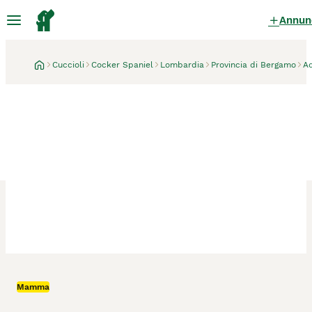
Annun
Cuccioli
Cocker Spaniel
Lombardia
Provincia di Bergamo
A
Adrara San Rocco
1 mese
Mamma
Cucciolo Cocker