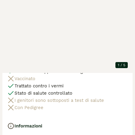
Posizione
Adrara San Rocco
Animali nella
1 maschio
cucciolata
Razza
Cocker
Generazione
P
Età dell'animale
14 settimane
Animale disponibile
Disponibile ora
Stato di salute e documenti
1
/
5
Sarà microchippato alla consegna
Vaccinato
Trattato contro i vermi
Stato di salute controllato
I genitori sono sottoposti a test di salute
Con Pedigree
Informazioni