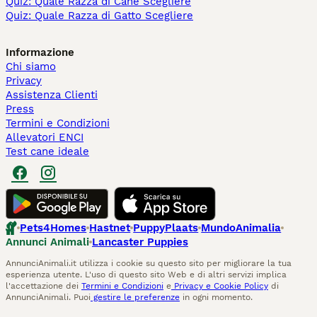
Quiz: Quale Razza di Cane Scegliere
Quiz: Quale Razza di Gatto Scegliere
Informazione
Chi siamo
Privacy
Assistenza Clienti
Press
Termini e Condizioni
Allevatori ENCI
Test cane ideale
Pets4Homes
Hastnet
PuppyPlaats
MundoAnimalia
Annunci Animali
Lancaster Puppies
AnnunciAnimali.it utilizza i cookie su questo sito per migliorare la tua
esperienza utente. L'uso di questo sito Web e di altri servizi implica
l'accettazione dei
Termini e Condizioni
e
Privacy e Cookie Policy
di
AnnunciAnimali. Puoi
gestire le preferenze
in ogni momento.