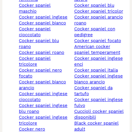
cocker spaniel
cocker spaniel blu
maschio
cocker spaniel tricolor
cocker spaniel inglese
cocker spaniel arancio
cocker spaniel bianco
roano
cocker spaniel
cocker spaniel con
cioccolato
pedigree
cocker spaniel blu
cocker spaniel focato
roano
american cocker
cocker spaniel roano
spaniel temperament
cocker spaniel
cocker spaniel inglese
tricolore
enci
cocker spaniel nero
cocker spaniel italia
focato
cocker spaniel inglese
cocker spaniel bianco
bianco arancio
arancio
cocker spaniel da
cocker spaniel inglese
tartufo
cioccolato
cocker spaniel inglese
cocker spaniel inglese
fulvo
blu roano
cuccioli cocker spaniel
cocker spaniel inglese
disponibili
tricolore
black cocker spaniel
cocker nero
adult