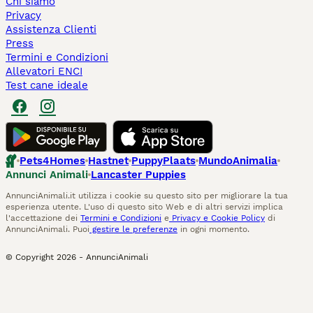
Chi siamo
Privacy
Assistenza Clienti
Press
Termini e Condizioni
Allevatori ENCI
Test cane ideale
Pets4Homes
Hastnet
PuppyPlaats
MundoAnimalia
Annunci Animali
Lancaster Puppies
AnnunciAnimali.it utilizza i cookie su questo sito per migliorare la tua
esperienza utente. L'uso di questo sito Web e di altri servizi implica
l'accettazione dei
Termini e Condizioni
e
Privacy e Cookie Policy
di
AnnunciAnimali. Puoi
gestire le preferenze
in ogni momento.
© Copyright
2026
-
AnnunciAnimali