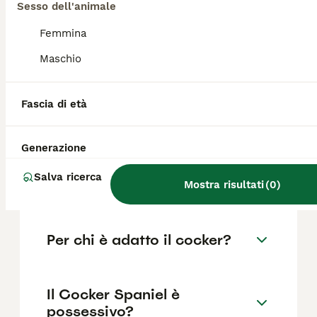
razza pura in Italia è di circa 434€ ,anche se
Sesso dell'animale
i prezzi possono variare in base a fattori
come il pedigree, la reputazione
Femmina
dell'allevatore e la posizione.
Maschio
Quali sono i difetti del
Fascia di età
cocker?
Generazione
Cocker Spaniel abbaia
Salva ricerca
molto?
Mostra risultati
(
0
)
Per chi è adatto il cocker?
Il Cocker Spaniel è
possessivo?