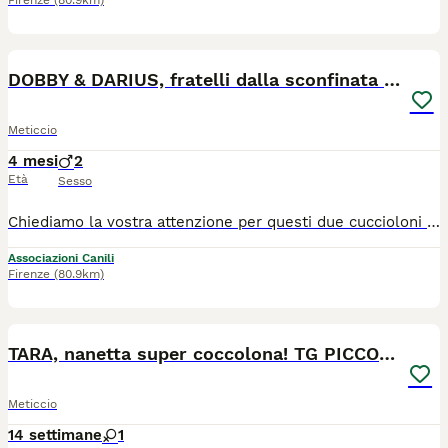
Firenze
(80.9km)
6
DOBBY & DARIUS, fratelli dalla sconfinata bontà!
Meticcio
4 mesi
2
Età
Sesso
Chiediamo la vostra attenzione per questi due cuccioloni estremamente sfortunati, invisibili, dimenticati. Darius e Dobby sono fratelli di quasi 5 mesi, tg media (20-22kg da adulti). Sono in rifugio dalla loro nascita, da tutta la vita. Ve lo immaginate cosa vuol dire? Crescere in un box, senza nessuno e senza niente. Senza conoscere il mondo, l'affetto, cosa vuol dire avere una casa sicura, sentirsi importanti. Se nessuno li noterà, è questo che li aspetta... una vita di solitudine e tristezza. E pensare che sono due cuccioli dolcissimi, affettuosi, con ancora una speranza e una voglia di vivere immensi. Hanno un carattere da 10 e lode, sono cani sereni e pacifici con tutto e tutti, tenerissimi e festosi con le persone ma anche con cani e gatti. Sono vivaci, giocherelloni, curiosi e vivaci, ma anche molto equilibrati e intelligenti, apprendono davvero in fretta e siamo certi che, se guidati, potrebbero fare grandi cose. Sappiamo che non sono i cuccioli piccolissimi, pelosoni e biondi che tutti desiderano, ma sono di una bontà assoluta, e speriamo che prima o poi qualcuno vada oltre alle cose superficiali e se ne accorga. - Ovviamente sono adottabili anche separatamente, la cosa più importante è toglierle dal canile. - Darius ha il nasino un pochino stortarello, ma è solo una questione estetica che speriamo non pregiudichi tutto il suo futuro... per noi questa peculiarità lo rende ancora più carino! Cercano casa in TOSCANA o al NORD ITALIA. Se siete interessati contattateci via WHATSAPP al 3890452494. Mandateci un messaggio di presentazione (raccontandoci un po' di voi, di dove vivrebbe il cucciolo scelto e della vita che farebbe in vostra compagnia). Vi richiameremo.
Associazioni Canili
Firenze
(80.9km)
9
TARA, nanetta super coccolona! TG PICCOLA
Meticcio
14 settimane
1