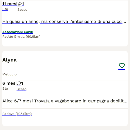
11 mesi
1
Età
Sesso
Ha quasi un anno, ma conserva l’entusiasmo di una cucciola. Basta guardarla negli occhi per capire che ha una sola voglia: condividere ogni giornata con la sua famiglia. CUCCIOLA DI UN ANNO CERCA CASA🩷 VIVE IN CANILE ERIS è una splendida cucciolona di quasi un anno, taglia media💓. È un incrocio pastore, ha un carattere dolce e dinamico, va d'accordo con i cani maschi. Gliela diamo una casina?🥰 📍Si trova in Calabria ma cerca casa al centro o nord Italia PREVIO preaffido e questionario conoscitivo. ✅️ Arriva da voi con documenti in regola e profilassi sanitaria eseguita, per questo chiediamo un RIMBORSO SPESE. Scriveteci PER ADOTTARLA! ☎️: 334 301 9914 O 340 726 9241 🖥: https://irandagidisola.it/ 📩 Mail: irandagidiisoladicaporizzuto@gmail.com 💬 Facebook Messenger e Instagram Direct
Associazioni Canili
Reggio Emilia
(60.6km)
2
Alyna
Meticcio
6 mesi
1
Età
Sesso
Alice 6/7 mesi Trovata a vagabondare in campagna debilitata e con febbre alta. Adesso sta bene e presto potrà andare a casa. Socievole, dolcissima molto affettuosa. Va d’accordo con cani e gatti. Per lei si cerca famiglia con pazienza ed esperienza
Padova
(108.9km)
3