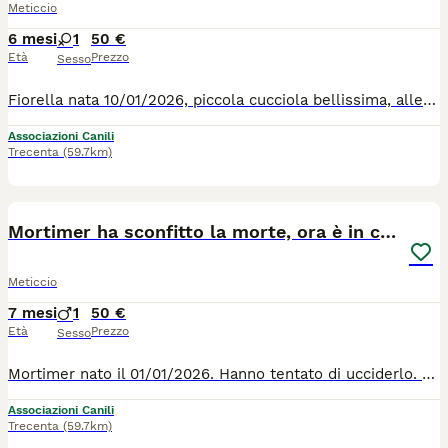
Meticcio
6 mesi
1
50 €
Età
Prezzo
Sesso
Fiorella nata 10/01/2026, piccola cucciola bellissima, allegrissima e giocosa. Possiamo trovare per lei una casa, prima che il canile la rende fobica e malata ? Per tutte le info chiamate il 0039/3714497821
Associazioni Canili
Trecenta
(59.7km)
6
3
Mortimer ha sconfitto la morte, ora è in canile
Meticcio
7 mesi
1
50 €
Età
Prezzo
Sesso
Mortimer nato il 01/01/2026. Hanno tentato di ucciderlo. Gli hanno fatto mangiare ossa di pollo, pelle e derivati con puntine da disegno. Lui non è morto, perché una persona lo ha sentito guaire dai dolori e lo ha portato subito al soccorso veterinario. Li è stato pulito l'addome, dove per fortuna questo "cibo" era rimasto. Se passava oltre, il cucciolo moriva, anzi, lo dovevano sopprimere. Lui è un cucciolo tanto buono e carino e non ha smesso di fidarsi delle persone. Per tutte le info chiamate il 0039/3714497821
Associazioni Canili
Trecenta
(59.7km)