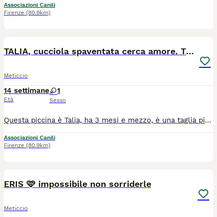
Associazioni Canili
Firenze
(80.9km)
9
TALIA, cucciola spaventata cerca amore. TG PICCOLA
Meticcio
14 settimane
1
Età
Sesso
Questa piccina è Talia, ha 3 mesi e mezzo, è una taglia piccola (10-12kg ca, la mamma è 8kg - possiamo mandarvi delle foto). Dalle foto sembra più grossa ma è una scriccioletta, e purtroppo sta trascorrendo la prima parte della sua vita, quella che dovrebbe essere più felice e spensierata, dietro le sbarre di un box di canile. Vedere una cucciola così piccina in un contesto del genere spezza il cuore: il canile è un luogo troppo freddo, triste e difficile per una creatura che dovrebbe esplorare il mondo sul morbido, tra un gioco e un riposino. Al primo impatto Talia è una cucciola un po' timida e timorosa. Il mondo le fa ancora un po' paura e tende a fare un passo indietro davanti a chi non conosce. Ma basta davvero poco per conquistarla: un po' di pazienza, dolcezza delicatezza. Quando capisce di essere al sicuro, la sua timidezza lascia spazio a una dolcezza disarmante. Le piacciono invece tantissimo gli altri cani, da subito! Noi siamo innamorati di Talia e dei suoi adorabili e simpaticissimi baffetti che la rendono unica e speriamo che conquisti anche voi. Cerchiamo una famiglia tranquilla, dolce e paziente, che non pretenda tutto subito ma che sia pronta a comprenderla, amarla a regalarle la vita che merita, lontano dal canile. Cerca casa in TOSCANA. Se siete interessati contattateci via WHATSAPP al 3890452494. Mandateci un messaggio di presentazione (raccontandoci un po' di voi, di dove vivrebbe e della vita che farebbe in vostra compagnia). Vi richiameremo.
Associazioni Canili
Firenze
(80.9km)
5
ERIS 🩷 impossibile non sorriderle
Meticcio