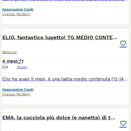
Associazioni Canili
Firenze
(80.9km)
7
ELIO, fantastico lupetto! TG MEDIO CONTENUTA
Meticcio
4 mesi
1
Età
Sesso
Elio ha quasi 5 mesi, è una taglia medio contenuta (13-14kg da adulto) e con il suo mantello total black e le sue orecchie a punta è un lupetto versione mignon! Se vi piacciono i lupetti ma volete un cane di taglia più contenuta, lui è perfetto. Il suo carattere è un perfetto mix tra tenerezza ed energia scoppiettante: è un cucciolo dolce da morire e super coccolone ma è anche vivace, dinamico, giocherellone e furbo come una piccola volpe! E' intelligentissimo, curioso ed entusiasta di tutto, e proprio per questo la reclusione in box, senza possibilità di esplorare quel mondo che tanto ama, per Elio è una sofferenza. Non vede l'ora di avere qualcuno al sua fianco con cui condividere momenti di tenerezza, coccole, avventure, scoperte e divertimento. Ha tanto bisogno di un compagno di vita. E' un cucciolo formidabile e sarebbe un valore aggiunto ad una famiglia. Pensare che rischi di rimanere in canile ci distrugge, speriamo in un miracolo. - Qui mettiamo qualche foto ma se interessati contattateci e vi manderemo anche dei video, così potrete vederlo in tutta la sua simpatia e dolcezza). - Nelle prime foto potete vedere che aveva delle chiazze un po' spennacchiate. E' stato curato per un problema cutaneo (passeggero e NON contagioso) che ora è totalmente sconfitto, e il pelo è ricresciuto (come vedete nelle altre foto). Cerca casa in TOSCANA. Se siete interessati contattateci via WHATSAPP al 3890452494. Mandateci un messaggio di presentazione (raccontandoci un po' di voi, di dove vivrebbe e della vita che farebbe in vostra compagnia). Vi richiameremo.
Associazioni Canili
Firenze
(80.9km)
6
EMA, la cucciola più dolce (e nanetta) di tutti!