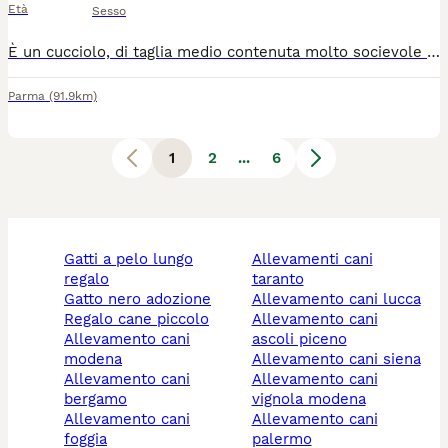
Età
Sesso
È un cucciolo, di taglia medio contenuta molto socievole con gli altri cani ed affettuoso con le persone, ma avrà bisogno di educazione e socialità e tempo a disposizione da dedicare a lui. Si trova in provincia di Salerno, ma può raggiungere anche il centro qNord. Se interessati lasciate un messaggio di presentazione con età tipologia di abitazione tempo dedicare i cani specificando se il cane sta dentro oppure fuori.
Parma
(91.9km)
1
2
...
6
gatti a pelo lungo
allevamenti cani
regalo
taranto
gatto nero adozione
allevamento cani lucca
regalo cane piccolo
allevamento cani
allevamento cani
ascoli piceno
modena
allevamento cani siena
allevamento cani
allevamento cani
bergamo
vignola modena
allevamento cani
allevamento cani
foggia
palermo