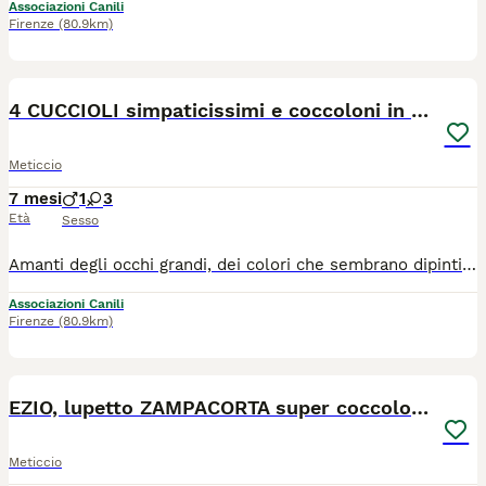
Associazioni Canili
Firenze
(80.9km)
14
4 CUCCIOLI simpaticissimi e coccoloni in canile!
Meticcio
7 mesi
1
3
Età
Sesso
Amanti degli occhi grandi, dei colori che sembrano dipinti e delle orecchione lunghe e morbide, siete pronti ad innamorarvi? Loro sono 4 splendidi fratellini di 7 mesi e di taglia media/medio-contenuta (tra i 15 e i 20kg - alcuni più grossini, altri più piccoletti). Sono 3 femmine (Ljubica, Shakira e Akira) e un maschio (Bruno e) e sono dei super cuccioli!! Hanno una personalità super socievole, allegra, spensierata e scoppiettante. Accolgono chiunque con feste stratosferiche, sono gioia allo stato puro e amano tutto e tutti, senza riserve! Sono dolcissimi, affettuosi da morire, fans sfegatati di grattini e carezze... dei coccoloni pazzeschi! Sono anche vivaci e attivi, e cercano famiglie sprint con cui condividere momenti di tenerezza ma anche avventure nel verde. Sono formidabili, i cuccioli che qualsiasi famiglia vorrebbe al proprio fianco, ma purtroppo sono chiusi in canile da quando avevano 3 mesi, senza niente, senza nessuno al loro fianco. Due dei loro fratellini sono stati fortunati e hanno trovato adozione, ma loro sono rimasti lì, dimenticati... e ormai vengono (superficialmente) considerati "troppo grandi" da chi vuole un cucciolo. A 7 mesi sono ancora cuccioloni, hanno tutta la vita davanti e tantissime cose da sperimentare, ci spezza il cuore pensare che siano destinati alla reclusione e alla solitudine eterne. Ne hanno passate tante, sono scampati a morte certa, ma niente ha minimamente intaccato il loro amore per il mondo e per le persone, e meritano di essere amati a loro volta! - Ovviamente sono adottabili singolarmente senza problemi - Le foto non sono il massimo, ma se interessati contattateci e vi manderemo degli splendidi video! Cercano casa in TOSCANA e al NORD ITALIA. Se siete interessati contattateci via WHATSAPP al 3890452494. Mandateci un messaggio di presentazione (raccontandoci un po' di voi, di dove vivrebbe il cucciolo e della vita che farebbe in vostra compagnia). Vi richiameremo.
Associazioni Canili
Firenze
(80.9km)
6
EZIO, lupetto ZAMPACORTA super coccolone!
Meticcio