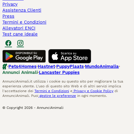
Privacy
Assistenza Clienti
Press
Termini e Condizioni
Allevatori ENCI
Test cane ideale
Pets4Homes
Hastnet
PuppyPlaats
MundoAnimalia
Annunci Animali
Lancaster Puppies
AnnunciAnimali.it utilizza i cookie su questo sito per migliorare la tua
esperienza utente. L'uso di questo sito Web e di altri servizi implica
l'accettazione dei
Termini e Condizioni
e
Privacy e Cookie Policy
di
AnnunciAnimali. Puoi
gestire le preferenze
in ogni momento.
© Copyright
2026
-
AnnunciAnimali