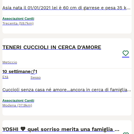
Asia nata il 01/01/2021 lei è 60 cm di garrese e pesa 35 kg.....35 kg di amore puro ! Un nuvola bianca da coccolare ! Bella, buona e coccolosa ! Lei è stata sequestrata al suo padrone, che la maltrattava. Per farla sembrare cattiva, pericolosa ed aggresiva, le ha tagliato anche le orecchie ! Povero piccolo amore. Ma lei non ha mai smesso di amare gli esseri umani, perchè lei ha un cuore troppo grande. Sarebbe ora, che lei esce dal canile per entrare in una casa tutta sua con una famiglia tutta sua. è brava, buona e va d'accordo con tutti ! per tutte le info chiamate il 0039/3714497821
Associazioni Canili
Trecenta
(59.7km)
11
TENERI CUCCIOLI IN CERCA D'AMORE
Meticcio
10 settimane
1
Età
Sesso
Cuccioli senza casa né amore...ancora in cerca di famiglia. Socievoli e buonissimi, chiedono solo un po d'amore. Vaccinati e sverminati. Quelli in foto e altri. Per adottarne uno chiamateci al 3?40?57?83?896 Dai 2 mesi, taglie medie sui 25 kg da adulti Arrivano con staffetta a Bologna, con ritiro a Casalecchio di Reno.
Associazioni Canili
Modena
(37.9km)
7
YOSHI 💙 quel sorriso merita una famiglia 😍😍