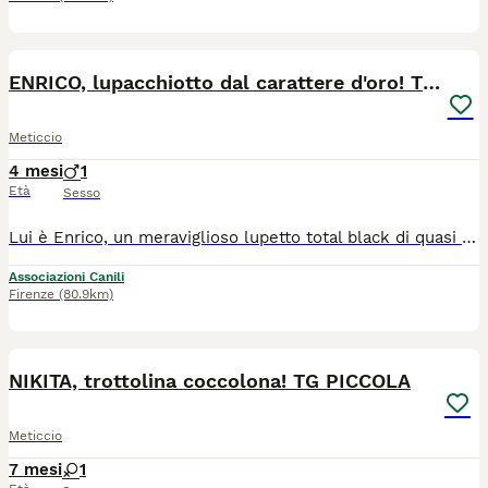
6
ENRICO, lupacchiotto dal carattere d'oro! TG MEDIA
Meticcio
4 mesi
1
Età
Sesso
Lui è Enrico, un meraviglioso lupetto total black di quasi 5 mesi, taglia media (23-24kg ca da adulto). Purtroppo i cani neri, come ormai saprete, sono spesso i più penalizzati, invisibili, che non piacciono a nessuno, e così Enrico rischia di rimanere in canile. Noi però lo troviamo bellissimo, così slanciato e con quelle lunghe lunghe orecchie! Il punto forte di Enrico, però, è quello che ha dentro: un carattere d'oro che lo renderebbe il compagno perfetto per chiunque! E' un cucciolo dolcissimo, socievole, affettuoso e coccolone, ma la cosa che spicca subito conoscendolo è la sua intelligenza, impara alla velocità della luce, è un cucciolo davvero ricettivo. Per l'età che ha è estremamente educato, equilibrato e riflessivo, un piccolo lupetto attento pronto ad imparare tantissimo, e vi darà enormi soddisfazioni di certo! Non lasciamo che questo cucciolo speciale passi la sua vita dietro le sbarre, merita molto di meglio. Adottando Enrico vi fareste un regalo enorme, credeteci. - Qui mettiamo qualche foto ma se interessati contattateci e vi manderemo anche dei video, così potrete vederlo in tutta la sua simpatia e dolcezza). - Nelle prime foto potete vedere che aveva delle chiazze un po' spennacchiate intorno agli occhi. E' stato curato per un problema cutaneo (passeggero e NON contagioso) che ora è totalmente sconfitto, e il pelo è ricresciuto (come vedete nelle altre foto). Cerca casa in TOSCANA. Se siete interessati contattateci via WHATSAPP al 3890452494. Mandateci un messaggio di presentazione (raccontandoci un po' di voi, di dove vivrebbe e della vita che farebbe in vostra compagnia). Vi richiameremo.
Associazioni Canili
Firenze
(80.9km)
7
NIKITA, trottolina coccolona! TG PICCOLA
Meticcio
7 mesi
1