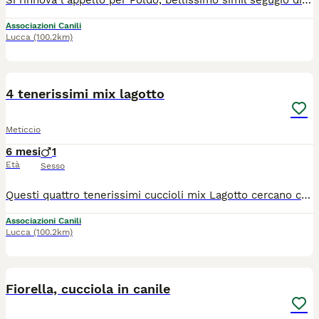
Si rinnova l’appello per Poldo, bellissimo simil segugio di taglia media, entrato in canile nel mese di febbraio 2021. Poldo è un cane esuberante, vivace e leggermente timido con gli estranei. Va d’accordo con le femmine e anche con diversi maschi. Adora le palline, è affettuoso e buono. Si cerca per lui una situazione adeguata al suo bisogno di movimento. Ha circa 6 anni E’ a Siena, adottabile nel centro nord, con disponibilità a controlli pre e post affido, oltre a dare notizie di lui via via Per informazioni: 3382227702
Associazioni Canili
Lucca
(100.2km)
4
4 tenerissimi mix lagotto
Meticcio
6 mesi
1
Età
Sesso
Questi quattro tenerissimi cuccioli mix Lagotto cercano casa: Sandro, Jack, Otello e la femminuccia Yara. Hanno circa sei mesi e sono una futura taglia media. Si trovano a Siena e si affidano vaccinati e chippati previa disponibilità a controlli pre e post affido. Per informazioni: Cell. 339 4246922 - 338 2227702 Mail. asstasiena@gmail.com
Associazioni Canili
Lucca
(100.2km)
11
Fiorella, cucciola in canile