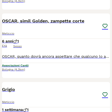
Bologna
(4.3km)
12
1
OSCAR, simil Golden, zampette corte
Meticcio
6 anni
1
Età
Sesso
OSCAR, quanto dovrà ancora aspettare che qualcuno lo accolga con se? E' bello, dolce e simpatico, simile ad un Golden Retriever, ma con le zampotte corte, che insieme ai suoi circa 28 chili di peso e al suo bel carattere, lo rendono davvero adorabile, ha 7 anni circa, tenero e dolce come pochi, molto affettuoso, e socievole con le persone, un cane buono che saprà donare tanto amore a chi le aprirà le porte di casa. Ama giocare e cerca sempre il contatto umano, e le coccole. Oscar sta in rifugio e soffre molto il box. Non va d'accordo con cani maschi e con gatti. Sì invece con le femmine. E' sano, negativo malattie mediterranee, sterilizzato e vaccinato. Chiedete di Oscar, tramite messaggio Whatsapp ad Alessandra 3926279483. Dopo controlli preaffido arriva da Palermo in tutto il Centro Nord. Non facciamolo restare in rifugio.
Associazioni Canili
Bologna
(4.3km)
3
Grigio
Meticcio
1 settimana
1