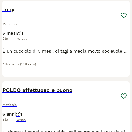
Tony
Meticcio
5 mesi
1
Età
Sesso
È un cucciolo di 5 mesi, di taglia media molto socievole con gli altri cani ed affettuoso con le persone, ma avrà bisogno di educazione e socialità e tempo a disposizione da dedicare a lui. Si trova in provincia di Salerno, ma può raggiungere anche il centro qNord. Se interessati lasciate un messaggio di presentazione con età tipologia di abitazione tempo dedicare i cani specificando se il cane sta dentro oppure fuori.
Alfianello
(126.7km)
5
POLDO affettuoso e buono
Meticcio
6 anni
1
Età
Sesso