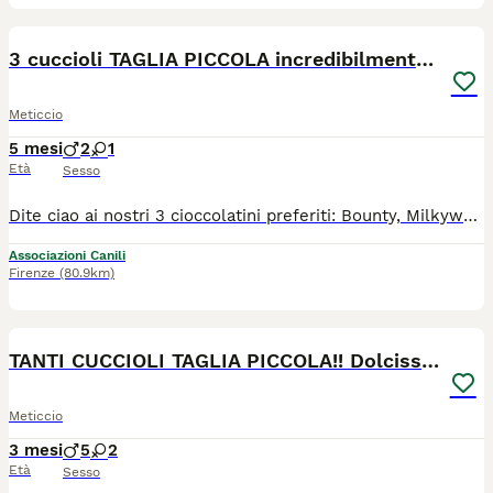
9
3 cuccioli TAGLIA PICCOLA incredibilmente dolci!
Meticcio
5 mesi
2
1
Età
Sesso
Dite ciao ai nostri 3 cioccolatini preferiti: Bounty, Milkyway e KitKat, tre meravigliosi cuccioli che aspettano solo di incontrare le loro famiglie speciali. Sono due maschi e una femmina (KitKat), hanno 5 mesi e mezzo e da adulti saranno una taglia piccola (circa 10 kg), perfetta per tutti i contesti e per seguirvi in qualsiasi avventura. Il loro nome vi ricorda due golosissime e zuccherosissime merendine al cioccolato? Non è un caso: li abbiamo chiamati così perché anche loro sono incredibilmente dolci, ma a differenza del cioccolato, la loro dolcezza ha zero controindicazioni, anzi, è un vero toccasana per l'umore e vi migliorerà sicuramente la vita! Oltre ad essere affettuosissimi, sono svegli, curiosi, socievolissimi, pimpanti e dei gran giocherelloni, hanno una personalità simpaticissima e un carattere d'oro! Adorano la compagnia umana, vanno d'accordissimo con gli altri cani e anche con i mici! Hanno tutte le carte in regola per diventare i vostri migliori amici e non vedono l'ora di lasciare il rifugio per iniziare una nuova vita al vostro fianco. Cercano casa in TOSCANA. Se siete interessati contattateci via WHATSAPP al 3890452494. Mandateci un messaggio di presentazione (raccontandoci un po' di voi, di dove vivrebbe il cucciolo scelto e della vita che farebbe in vostra compagnia). Vi richiameremo.
Associazioni Canili
Firenze
(80.9km)
7
TANTI CUCCIOLI TAGLIA PICCOLA!! Dolcissimi!
Meticcio
3 mesi
5
2
Età
Sesso