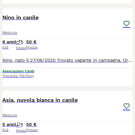
1
1
Nino in canile
Meticcio
6 anni
1
50 €
Età
Prezzo
Sesso
Nino, nato il 27/06/2020 Trovato vagante in campagna. Ora sta in canile fra le mura di cemento, il freddo pavimento e 1200 cani che abbaiano dalla mattina alla sera. Lui ne soffre. Troviamo qualcuno che li regala la tranquilità che lui sogna ? Nino è un bravo cane che se lo merita. Per tutte le info 0039/3714497821
Associazioni Canili
Trecenta
(59.7km)
7
2
Asia, nuvola bianca in canile
Meticcio
5 anni
1
50 €
Età
Prezzo
Sesso