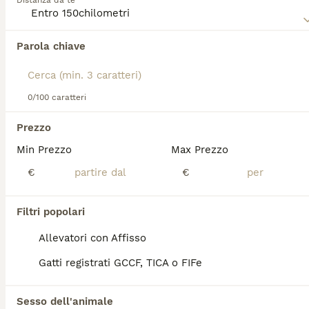
Distanza da te
informazioni su questa razza di gatto.
Parola chiave
0/100 caratteri
Prezzo
Abbiamo trovato 0 British Gatti in vendita a
Milano.
Min Prezzo
Max Prezzo
Se ti interessa esattamente questa ricerca Salva la tua 
€
€
ricerca e attendi il risultato perfetto:
Salva ricerca
Filtri popolari
Allevatori con Affisso
FAQ
Gatti registrati GCCF, TICA o FIFe
Sesso dell'animale
Qual è il paese di British?