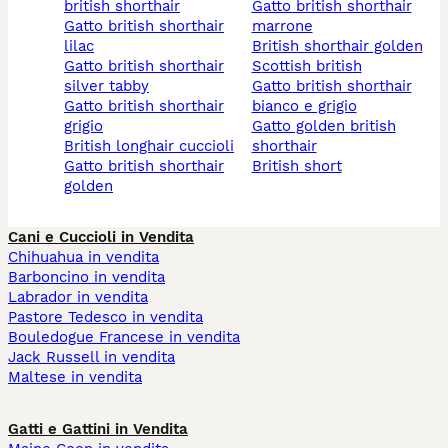
british shorthair
gatto british shorthair
gatto british shorthair
marrone
lilac
british shorthair golden
gatto british shorthair
scottish british
silver tabby
gatto british shorthair
gatto british shorthair
bianco e grigio
grigio
gatto golden british
british longhair cuccioli
shorthair
gatto british shorthair
british short
golden
Cani e Cuccioli in Vendita
Chihuahua in vendita
Barboncino in vendita
Labrador in vendita
Pastore Tedesco in vendita
Bouledogue Francese in vendita
Jack Russell in vendita
Maltese in vendita
Gatti e Gattini in Vendita