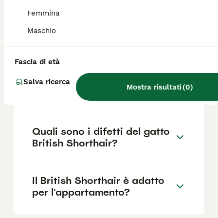
Femmina
Il gatto British ha origini nelle isole
britanniche, dove si è sviluppato come razza
Maschio
distinta sia nella versione a pelo corto che
in quella a pelo lungo.
Fascia di età
Quanto può costare un gatto
Salva ricerca
Mostra risultati
(
0
)
British?
Quali sono i difetti del gatto
British Shorthair?
Il British Shorthair è adatto
per l'appartamento?