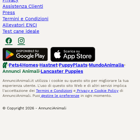
Privacy
Assistenza Clienti
Press
Termini e Condizioni
Allevatori ENCI
Test cane ideale
Pets4Homes
Hastnet
PuppyPlaats
MundoAnimalia
Annunci Animali
Lancaster Puppies
AnnunciAnimali.it utilizza i cookie su questo sito per migliorare la tua
esperienza utente. L'uso di questo sito Web e di altri servizi implica
l'accettazione dei
Termini e Condizioni
e
Privacy e Cookie Policy
di
AnnunciAnimali. Puoi
gestire le preferenze
in ogni momento.
© Copyright
2026
-
AnnunciAnimali