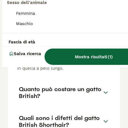
Sesso dell'animale
Femmina
FAQ
Maschio
Qual è il paese di British?
Fascia di età
Il gatto British ha origini nelle isole
Salva ricerca
Mostra risultati
(
1
)
britanniche, dove si è sviluppato come razza
distinta sia nella versione a pelo corto che
in quella a pelo lungo.
Quanto può costare un gatto
British?
Quali sono i difetti del gatto
British Shorthair?