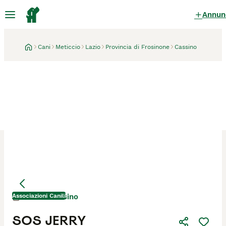
Annun
Cani
Meticcio
Lazio
Provincia di Frosinone
Cassino
Associazioni Canili
Cassino
1 mese
SOS JERRY