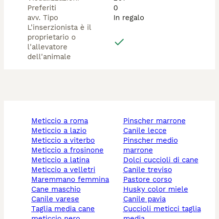
Preferiti
0
avv. Tipo
In regalo
L'inserzionista è il
proprietario o
l'allevatore
dell'animale
meticcio a roma
pinscher marrone
meticcio a lazio
canile lecce
meticcio a viterbo
pinscher medio
meticcio a frosinone
marrone
meticcio a latina
dolci cuccioli di cane
meticcio a velletri
canile treviso
maremmano femmina
pastore corso
cane maschio
husky color miele
canile varese
canile pavia
taglia media cane
cuccioli meticci taglia
meticcio nero
media