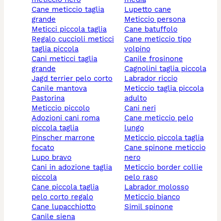
cane meticcio taglia
lupetto cane
grande
meticcio persona
meticci piccola taglia
cane batuffolo
regalo cuccioli meticci
cane meticcio tipo
taglia piccola
volpino
cani meticci taglia
canile frosinone
grande
cagnolini taglia piccola
jagd terrier pelo corto
labrador riccio
canile mantova
meticcio taglia piccola
pastorina
adulto
meticcio piccolo
cani neri
adozioni cani roma
cane meticcio pelo
piccola taglia
lungo
pinscher marrone
meticcio piccola taglia
focato
cane spinone meticcio
lupo bravo
nero
cani in adozione taglia
meticcio border collie
piccola
pelo raso
cane piccola taglia
labrador molosso
pelo corto regalo
meticcio bianco
cane lupacchiotto
simil spinone
canile siena