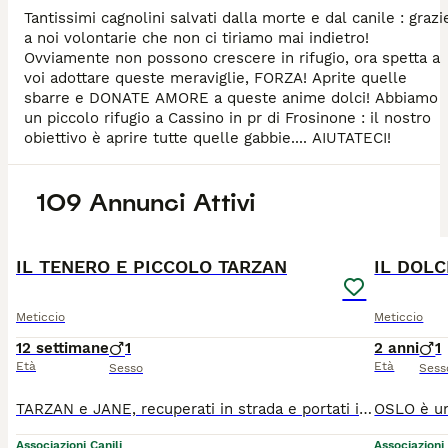
Tantissimi cagnolini salvati dalla morte e dal canile : grazi
a noi volontarie che non ci tiriamo mai indietro!
Ovviamente non possono crescere in rifugio, ora spetta a
voi adottare queste meraviglie, FORZA! Aprite quelle
sbarre e DONATE AMORE a queste anime dolci! Abbiamo
un piccolo rifugio a Cassino in pr di Frosinone : il nostro
obiettivo è aprire tutte quelle gabbie.... AIUTATECI!
109 Annunci Attivi
6
1
IL TENERO E PICCOLO TARZAN
Meticcio
Meticcio
12 settimane
1
2 anni
1
Età
Età
Sesso
Sess
TARZAN e JANE, recuperati in strada e portati in rifugio... piccini dolci belli : aspettano solo voi! Nati a metà maggio 2026, futura taglia medio piccola ( circa 12 kili futuri) NON CONOSCIAMO I GEN
Associazioni Canili
Associazioni 