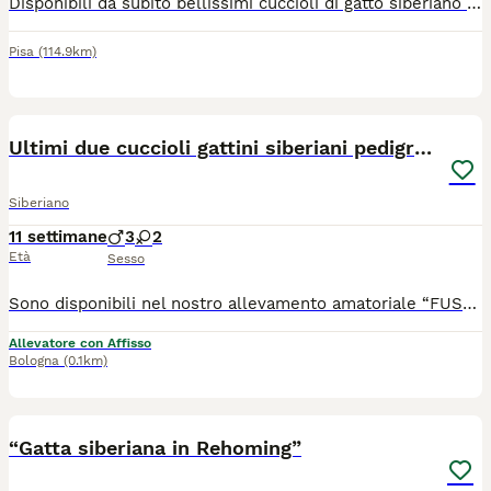
Disponibili da subito bellissimi cuccioli di gatto siberiano Neva masquerade razza purissima di alta linea genealogica. Sono cresciuti in ambito familiare, abituati alla lettiera e tiragraffi, educatissimi, tranquilli, sanissimi, intelligenti è BELLISSIMI.
Pisa
(114.9km)
6
Ultimi due cuccioli gattini siberiani pedigreeENFI
Siberiano
11 settimane
3
2
Età
Sesso
Sono disponibili nel nostro allevamento amatoriale “FUSA DELLE NEVI” con regolare affisso ENFI gli ultimi due cuccioli di una splendida cucciolata (5 cuccioli) 1 maschietto e 1 femminuccia di meravigliosi gattini Siberiani, allevati con amore in ambiente familiare. I cuccioli cresceranno in casa, abituati al contatto umano, alla vita domestica e alla lettiera, per garantire un carattere equilibrato e socievole. 📅 Disponibili dopo i 90 giorni di vita, come previsto dal regolamento. I cuccioli sono nati il 20/05 . ✨ Verranno ceduti con: ✔️ Copia test FIV e FELV negativi dei genitori ✔️ copia Ecocardio dei genitori esente da malattie genetiche ✔️ Doppia vaccinazione ✔️ Doppia sverminazione ✔️ Certificato veterinario di buona salute del cucciolo ✔️ Regolare contratto di cessione ✔️ Pedigree ENFI da compagnia ✔️ Kit di benvenuto cucciolo ⸻ 👨‍👩‍👧 I cuccioli sono visibili presso l’allevamento insieme ai genitori, per poter conoscere l’ambiente in cui crescono. 📱 Per chi non fosse della zona, è possibile organizzare videochiamata su appuntamento. E organizzazione per l’eventuale consegna
Allevatore con Affisso
Bologna
(0.1km)
2
1
“Gatta siberiana in Rehoming”