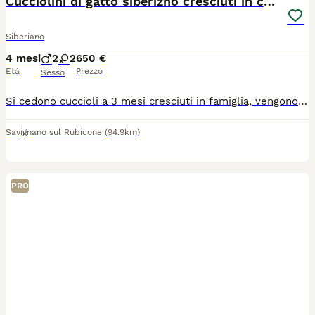
Cucciolini di gatto siberizno cresciuti in casa
Siberiano
4 mesi
2
2
650 €
Età
Prezzo
Sesso
Si cedono cuccioli a 3 mesi cresciuti in famiglia, vengono ceduti con il pro vaccino e due sverminaziomi e a seguire visita veyerinaris. vengo o ceduti a 650 euro
Savignano sul Rubicone
(94.9km)
PRO