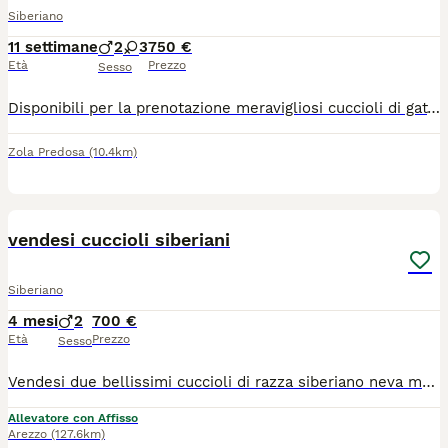
Siberiano
11 settimane
2
3
750 €
Età
Prezzo
Sesso
Disponibili per la prenotazione meravigliosi cuccioli di gatto Siberiano, nati e cresciuti in ambiente familiare. Questa razza è famosa per il suo carattere affettuoso, socievole e per essere naturalmente ipoallergenica.I cuccioli saranno pronti per entrare nella loro nuova casa a partire dalla seconda settimana di agosto. Verranno ceduti muniti di:Primo vaccino effettuato.Sverminazione completa.Libretto sanitario veterinario. I genitori dei cuccioli sono visibili, godono di ottima salute e sono regolarmente testati e negativi per FIV e FeLV (Immunodeficienza e Leucemia felina), a garanzia della massima serenità per la salute futura del gattino.I piccoli sono già abituati all'uso della lettiera e al tiragraffi. Sono perfetti per la vita in famiglia e per la compagnia di bambini o altri animali.Per informazioni, foto aggiornate dei singoli cuccioli o per venire a conoscerli di persona, contattatemi tramite messaggio o telefonicamente(anche wtsp). No pedigree.
Zola Predosa
(10.4km)
8
vendesi cuccioli siberiani
Siberiano
4 mesi
2
700 €
Età
Prezzo
Sesso
Vendesi due bellissimi cuccioli di razza siberiano neva masquerade ipoallergenici. Maggiorni informazioni in privato o via telefono: 3339493378 (contattate questo numero non quello che fornisce l’app)
Allevatore con Affisso
Arezzo
(127.6km)