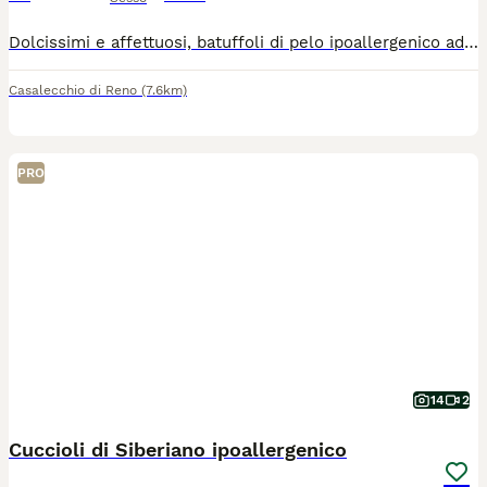
Dolcissimi e affettuosi, batuffoli di pelo ipoallergenico adatto agli allergici. Si cedono abituati a lettiera e tira graffi
Casalecchio di Reno
(7.6km)
PRO
14
2
Cuccioli di Siberiano ipoallergenico