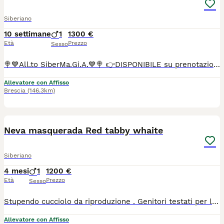
Siberiano
10 settimane
1
1300 €
Età
Prezzo
Sesso
🍭💙All.to SiberMa.Gi.A.💙🍭 👉DISPONIBILE su prenotazione siberiano tradizionale!🌟🐱🌟 Maschio 🩵 ♥️Potranno lasciare l'allevamento dai 90 gg con: 📌Chip 📌Vaccini 📌Profilassi antielmintica completa 📌Snap giardia negativo 📌Coprologico per flottazione negativo 📌profilassi antiparassitaria in corso di validità 📌libretto sanitario 📌certificato di buona salute 📌pedigree RICONOSCIUTO DAL MINISTERO delle politiche agricole 📌copia degli esami Hcm, pkd, Pkdef dei genitori.♥️ 📌Assistenza all' inserimento in famiglia 📌 Assistenza alla nutrizione ♦️Abituati in contesto domestico e famigliare, abituati ai cani, altri gatti e bambini♦️
Allevatore con Affisso
Brescia
(146.3km)
9
Neva masquerada Red tabby whaite
Siberiano
4 mesi
1
1200 €
Età
Prezzo
Sesso
Stupendo cucciolo da riproduzione . Genitori testati per le malattie genetiche. Allevato in casa coi genitori ( visibili tutti e due) pedigree Anfi
Allevatore con Affisso