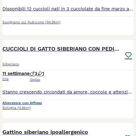
Disponibili 12 cuccioli nati in 3 cucciolate da fine marzo ai primi d'aprile. Cresciuti in famiglia , abituati alla lettiera, tiragraffi e gattaiola. Addestrati alla Per Terapia. Visita veterinaria di sana e robusta costituzione, primo vaccino , sverminazione libretto sanitario. Disponibili dal 13 giugno e prenotabili con caparra di 250 euro.
Savignano sul Rubicone
(94.9km)
6
CUCCIOLI DI GATTO SIBERIANO CON PEDIGREE ENFI
Siberiano
11 settimane
3
1
Età
Sesso
Stanno crescendo circondati da amore, coccole e attenzioni, e ora iniziano a cercare la loro famiglia per la vita. ❤️ I nostri splendidi cuccioli Siberiani provengono da genitori entrambi con pedigree ENFI, testati FIV e FeLV negativi ed esenti da patologie genetiche cardiache. ✨ Carattere dolce e affettuoso ✨ Cresciuti in famiglia a stretto contatto con persone e bambini ✨ Abituati alla lettiera e al tiragraffi ✨ Pedigree ENFI ✨ Libretto sanitario ✨ Vaccinazioni e sverminazioni eseguite ✨ Contratto di cessione e garanzie sanitarie ✨ Kit di benvenuto cucciolo Il gatto Siberiano è una razza meravigliosa: intelligente, equilibrata, molto legata alla famiglia e adatta alla vita domestica. 📍 Visibili presso l’Allevamento “Fusa delle Nevi” con i genitori. Per chi non fosse della zona possibilità di conoscere cuccioli e genitori in videochiamata e possibilità di consegna . Se state cercando un compagno speciale che vi accompagni per tanti anni, potreste averlo appena trovato. 🐱❤️ I cuccioli non sono né in regalo né in adozione , cortesemente contattare solo se realmente interessati .
Allevatore con Affisso
Bologna
(0.8km)
2
1
Gattino siberiano ipoallergenico