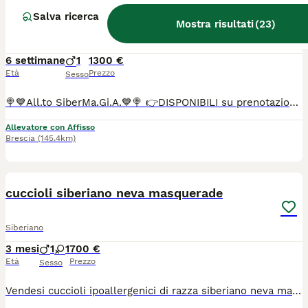
SIBERIANO GATTINO IPOALLERGENICO
Salva ricerca
Mostra risultati
(
23
)
Siberiano
6 settimane
1
1300 €
Età
Prezzo
Sesso
🍭💙All.to SiberMa.Gi.A.💙🍭 👉DISPONIBILI su prenotazione siberiani tradizionali!🌟🐱🌟 Maschi e femmine 🩵🩷 ♥️Potranno lasciare l'allevamento dai 90 gg con: 📌Chip 📌Vaccini 📌Profilassi antielmintica completa 📌Snap giardia negativo 📌Coprologico per flottazione negativo 📌profilassi antiparassitaria in corso di validità 📌libretto sanitario 📌certificato di buona salute 📌pedigree RICONOSCIUTO DAL MINISTERO delle politiche agricole 📌copia degli esami Hcm, pkd, Pkdef dei genitori.♥️ 📌Assistenza all' inserimento in famiglia 📌 Assistenza alla nutrizione ♦️Abituati in contesto domestico e famigliare, abituati ai cani, altri gatti e bambini♦️
Allevatore con Affisso
Brescia
(145.4km)
10
cuccioli siberiano neva masquerade
Siberiano
3 mesi
1
1
700 €
Età
Prezzo
Sesso
Vendesi cuccioli ipoallergenici di razza siberiano neva masquerade. Completi di pedigree e vaccinazioni. Maggiori informazioni in privato o contattate il numero 3339493378