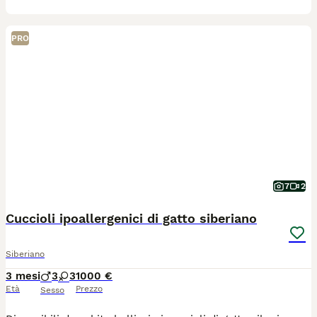
PRO
7
2
Cuccioli ipoallergenici di gatto siberiano
Siberiano
3 mesi
3
3
1000 €
Età
Prezzo
Sesso