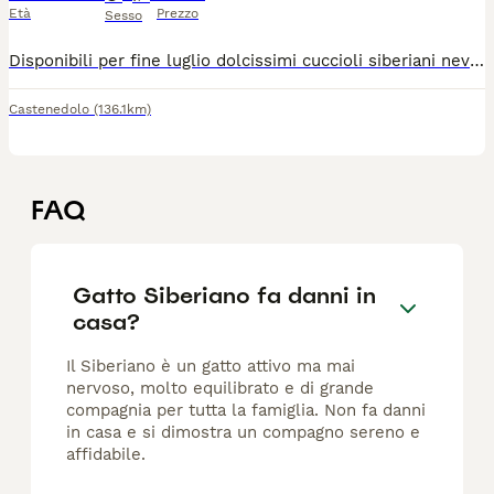
Età
Prezzo
Sesso
Disponibili per fine luglio dolcissimi cuccioli siberiani neva nati in casa. Genitori di mia proprietà entrambi siberiani neva puri, sani, in regola con tutte le vaccinazioni e testati fiv/felv negativi. I cuccioli saranno consegnati con sverminazione completa, svezzati con cibo di ottima qualità e abituati alla lettiera e tiragraffi. Non hanno il pedigree.
Castenedolo
(136.1km)
FAQ
Gatto Siberiano fa danni in
casa?
Il Siberiano è un gatto attivo ma mai
nervoso, molto equilibrato e di grande
compagnia per tutta la famiglia. Non fa danni
in casa e si dimostra un compagno sereno e
affidabile.