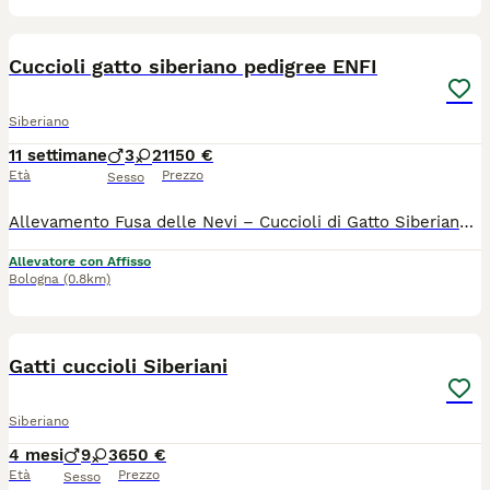
6
Cuccioli gatto siberiano pedigree ENFI
Siberiano
11 settimane
3
2
1150 €
Età
Prezzo
Sesso
Allevamento Fusa delle Nevi – Cuccioli di Gatto Siberiano con Pedigree ENFI ❄️ Con passione e dedizione alleviamo pochi cuccioli all’anno, seguendoli ogni giorno in un ambiente familiare, dove crescono circondati da amore, attenzioni e una corretta socializzazione. 🐾 Sono disponibili 4 splendidi cuccioli di Gatto Siberiano, pronti a raggiungere le loro nuove famiglie tra fine agosto e i primi di settembre. Ogni cucciolo viene affidato con: ✔️ Pedigree ENFI ✔️ Libretto sanitario ✔️ Vaccinazioni e sverminazioni effettuate ✔️ Contratto di cessione ✔️ Garanzie sanitarie - [x] I genitori sono entrambi con pedigree ENFI, testati FIV e FeLV negativi ed esenti da patologie cardiache ereditarie. Sarà possibile venire a conoscere senza alcun impegno i cuccioli, i loro genitori e il nostro allevamento. 📍 Bologna Se non sei della zona contattaci per fare videochiamata 💶 Costo del cucciolo: € 1.150 ℹ️ Una precisazione importante. I nostri cuccioli non sono in regalo né in adozione. La cifra richiesta rappresenta un investimento e riflette il lavoro svolto con serietà e passione: selezione accurata dei riproduttori, controlli sanitari, pedigree ENFI, cure veterinarie, alimentazione di qualità, crescita in ambiente familiare e garanzie sulla salute. Per noi ogni cucciolo è prima di tutto un membro della famiglia e desideriamo affidarlo a persone che comprendano il valore di un allevamento responsabile e l’impegno che comporta accogliere un compagno di vita. Grazie a chi sceglie la qualità, la trasparenza e il benessere dei nostri gatt
Allevatore con Affisso
Bologna
(0.8km)
20
Gatti cuccioli Siberiani
Siberiano
4 mesi
9
3
650 €
Età
Prezzo
Sesso