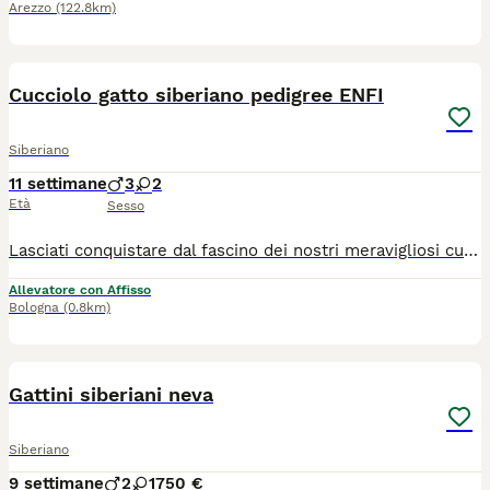
Arezzo
(122.8km)
7
Cucciolo gatto siberiano pedigree ENFI
Siberiano
11 settimane
3
2
Età
Sesso
Lasciati conquistare dal fascino dei nostri meravigliosi cuccioli di Gatto Siberiano! Nati e cresciuti in famiglia con amore, attenzioni e tanta socializzazione, i nostri piccoli sono dolci, affettuosi, giocherelloni e abituati alla vita domestica. Ogni giorno vengono seguiti con cura per garantire salute, equilibrio caratteriale e benessere. ✨ Perché scegliere un cucciolo di Fusa delle Nevi? ✔ Pedigree ENFI ✔ Genitori entrambi Siberiani con pedigree ✔ Test FELV e FIV negativi ✔ Ecocardio dei riproduttori esente da patologie genetiche ✔ Vaccinazioni e sverminazioni effettuate secondo protocollo ✔ Libretto sanitario ✔ Assistenza e consigli anche dopo l’arrivo nella nuova famiglia ✔️ Regolare contratto di cessione ✔️ kit di benvenuto cucciolo I nostri cuccioli verranno affidati solo al raggiungimento dei 90 giorni per una completa socializzazione, pronti per iniziare una nuova avventura con la loro famiglia per sempre. 📸 Durante la crescita inviamo foto e aggiornamenti ai futuri proprietari, che potranno seguire passo dopo passo lo sviluppo del proprio cucciolo. Se stai cercando un compagno elegante, intelligente, affettuoso e dal carattere straordinario, un Siberiano di Fusa delle Nevi potrebbe essere il nuovo membro della tua famiglia. Contattaci senza impegno per informazioni, disponibilità, foto e video dei cuccioli, se non siete della zona i cuccioli sono visibili in videochiamata con i genitori e organizziamo la consegna .
Allevatore con Affisso
Bologna
(0.8km)
5
Gattini siberiani neva
Siberiano
9 settimane
2
1
750 €