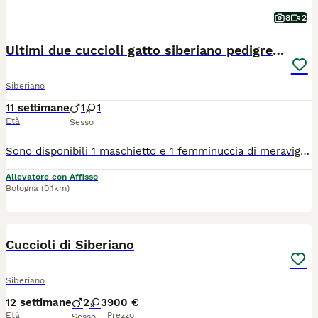
8
2
Ultimi due cuccioli gatto siberiano pedigree ENFI
Siberiano
11 settimane
1
1
Età
Sesso
Sono disponibili 1 maschietto e 1 femminuccia di meravigliosi gattini Siberiani, allevati con amore in ambiente familiare. I cuccioli cresceranno in casa, abituati al contatto umano, alla vita domestica e alla lettiera, per garantire un carattere equilibrato e socievole. 📅 Disponibili dopo i 90 giorni di vita, come previsto dal regolamento. Nati il 20/05 ✨ Verranno ceduti con: ✔️ Copia test FIV e FELV negativi dei genitori ✔️ copia Ecocardio dei genitori esente da malattie genetiche ✔️ Doppia vaccinazione ✔️ Doppia sverminazione ✔️ Certificato veterinario di buona salute del cucciolo ✔️ Regolare contratto di cessione ✔️ Pedigree ENFI da compagnia ✔️ Kit di benvenuto cucciolo 👨‍👩‍👧 I cuccioli sono visibili presso l’allevamento insieme ai genitori, per poter conoscere l’ambiente in cui crescono. 📱 Per chi non fosse della zona, è possibile organizzare videochiamata su appuntamento.
Allevatore con Affisso
Bologna
(0.1km)
3
Cuccioli di Siberiano
Siberiano
12 settimane
2
3
900 €
Età
Prezzo
Sesso