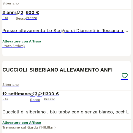
Siberiano
3 anni
2
600 €
Età
Prezzo
Sesso
Presso allevamento Lo Scrigno di Diamanti in Toscana a Prato, cerchiamo una nuova famiglia speciale per questa bellissima gatta Siberiana Neva masquerade, blue tabby point femmina di nome Mia ✨ Età: 4 anni ✨ Carattere: Dolce, affettuosa, equilibrata sempre in cerca del contatto umano ✨ Salute: Sana, vaccinata, sverminata ✨ Sterilizzata ✨ Abituata a: vivere in casa, contatto umano, altri gatti e cane 🧡 Cerchiamo per lei una casa tranquilla, con persone amorevoli che possano dedicarle tempo e affetto. 📩 Contattami in privato al 3474949703 per informazioni, video o per conoscerla meglio. Valutiamo solo cessioni responsabili, con colloquio conoscitivo Non viene ceduta a titolo gratuito
Allevatore con Affisso
Prato
(72km)
7
CUCCIOLI SIBERIANO ALLEVAMENTO ANFI
Siberiano
12 settimane
3
1
1300 €
Età
Prezzo
Sesso
Cuccioli di siberiano , blu tabby con o senza bianco, occhi verdi. test genetici dei genitori completi ,chip, vaccini completi, certificato di buona salute
Allevatore con Affisso
Tremosine sul Garda
(148.8km)