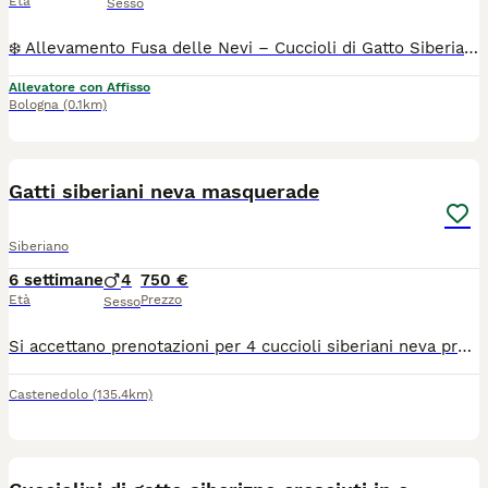
Età
Sesso
❄️ Allevamento Fusa delle Nevi – Cuccioli di Gatto Siberiano con Pedigree ENFI ❄️ Con passione e dedizione alleviamo pochi cuccioli all’anno, seguendoli ogni giorno in un ambiente familiare, dove crescono circondati da amore, attenzioni e una corretta socializzazione. 🐾 E” rimasto disponibile il piccolo e dolce NORTHON , splendidi cucciolo di Gatto Siberiano, pronto a raggiungere le loro nuove famiglie tra fine agosto e i primi di settembre. I nostri cuccioli vengono affidati con: ✔️ Pedigree ENFI ✔️ Libretto sanitario ✔️ Vaccinazioni e sverminazioni effettuate ✔️ Contratto di cessione ✔️ Garanzie sanitarie - [x] I genitori sono entrambi con pedigree ENFI, testati FIV e FeLV negativi ed esenti da patologie cardiache ereditarierilasceremo regolare documentazione . Sarà possibile venire a conoscere senza alcun impegno i cuccioli, i loro genitori e il nostro allevamento. 📍 Bologna Se non sei della zona contattaci per fare videochiamata TUTTI I NOSTRI CUCCIOLI NON SONO NE IN REGALO NE IN ADOZIONE .Il contributo richiesto è il risultato di un percorso fatto di selezione, cure, controlli sanitari, alimentazione di qualità e tanta dedizione. Cerchiamo famiglie che condividano i nostri stessi valori e che mettano al primo posto il benessere.
Allevatore con Affisso
Bologna
(0.1km)
7
Gatti siberiani neva masquerade
Siberiano
6 settimane
4
750 €
Età
Prezzo
Sesso
Si accettano prenotazioni per 4 cuccioli siberiani neva pronti per fine agosto. Genitori visibili entrambi siberiani neva puri, sani, in regola con tutte le vaccinazioni e testati fiv/felv negativi. I cuccioli saranno consegnati con doppia sverminazione, svezzati con cibo di ottima qualità e abituati alla lettiera e tiragraffi. Non hanno il pedigree.
Castenedolo
(135.4km)
16
4