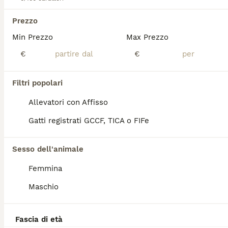
Età
Prezzo
Sesso
Prezzo
Si cedono dolcissimi cuccioli di siberiano Neva Masquerade sverminati, svezzati, abituati agli umani, lettiera e super coccolosi. Anallergici per natura sono perfetti per chi soffre di allergie e per chi ama avere un pelosetto dagli occhioni azzurri accanto
Min Prezzo
Max Prezzo
Casalecchio di Reno
(7.6km)
€
€
1
3
Filtri popolari
Siberiano gattino ipoallergenico
Allevatori con Affisso
Siberiano
Gatti registrati GCCF, TICA o FIFe
10 settimane
1
1300 €
Età
Prezzo
Sesso
Sesso dell'animale
🍭💙All.to SiberMa.Gi.A.💙🍭 👉DISPONIBILE su prenotazione siberiano tradizionale!🌟🐱🌟 Maschio 🩵 ♥️Potranno lasciare l'allevamento dai 90 gg con: 📌Chip 📌Vaccini 📌Profilassi antielmintica completa 📌Snap giardia negativo 📌Coprologico per flottazione negativo 📌profilassi antiparassitaria in corso di validità 📌libretto sanitario 📌certificato di buona salute 📌pedigree RICONOSCIUTO DAL MINISTERO delle politiche agricole 📌copia degli esami Hcm, pkd, Pkdef dei genitori.♥️ 📌Assistenza all' inserimento in famiglia 📌 Assistenza alla nutrizione ♦️Abituati in contesto domestico e famigliare, abituati ai cani, altri gatti e bambini♦️
Femmina
Allevatore con Affisso
Maschio
Brescia
(145.4km)
14
1
Fascia di età