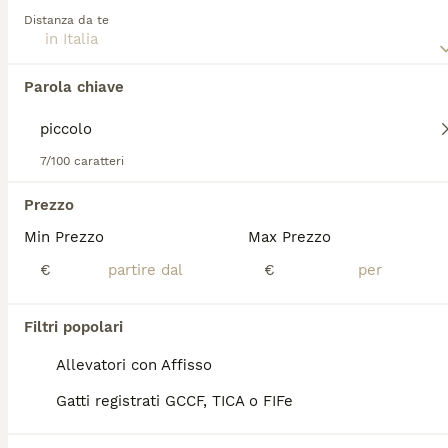
adora fare le fusa.
Distanza da te
Leggi la
nostra pagina di consigli sul Siberiano
per
informazioni su questa razza di gatto.
Parola chiave
7/100 caratteri
7
1
Prezzo
Ultimo cucciolo Siberiano pedigree ENFI
Min Prezzo
Max Prezzo
Siberiano
€
€
11 settimane
1
Età
Sesso
Filtri popolari
❄️ Allevamento Fusa delle Nevi – Cuccioli di Gatto Siberiano con Pedigree ENFI ❄️ Con passione e dedizione alleviamo pochi cuccioli all’anno, seguendoli ogni giorno in un ambiente familiare, dove crescono circondati da amore, attenzioni e una corretta socializzazione. 🐾 E” rimasto disponibile il piccolo e dolce NORTHON , splendidi cucciolo di Gatto Siberiano, pronto a raggiungere le loro nuove famiglie tra fine agosto e i primi di settembre. I nostri cuccioli vengono affidati con: ✔️ Pedigree ENFI ✔️ Libretto sanitario ✔️ Vaccinazioni e sverminazioni effettuate ✔️ Contratto di cessione ✔️ Garanzie sanitarie - [x] I genitori sono entrambi con pedigree ENFI, testati FIV e FeLV negativi ed esenti da patologie cardiache ereditarierilasceremo regolare documentazione . Sarà possibile venire a conoscere senza alcun impegno i cuccioli, i loro genitori e il nostro allevamento. 📍 Bologna Se non sei della zona contattaci per fare videochiamata TUTTI I NOSTRI CUCCIOLI NON SONO NE IN REGALO NE IN ADOZIONE .Il contributo richiesto è il risultato di un percorso fatto di selezione, cure, controlli sanitari, alimentazione di qualità e tanta dedizione. Cerchiamo famiglie che condividano i nostri stessi valori e che mettano al primo posto il benessere.
Allevatori con Affisso
Allevatore con Affisso
Gatti registrati GCCF, TICA o FIFe
Bologna