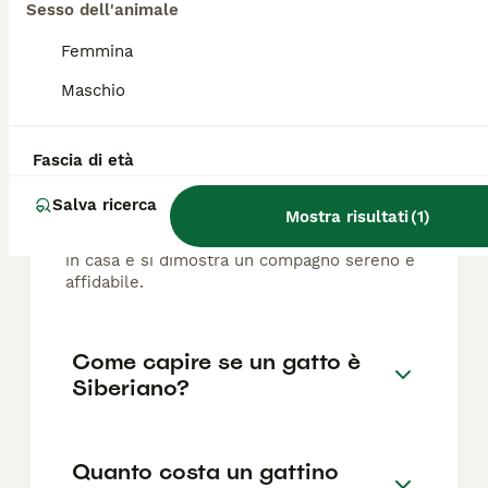
Sesso dell'animale
FAQ
Femmina
Maschio
Gatto Siberiano fa danni in
casa?
Fascia di età
Il Siberiano è un gatto attivo ma mai
Salva ricerca
Mostra risultati
(
1
)
nervoso, molto equilibrato e di grande
compagnia per tutta la famiglia. Non fa danni
in casa e si dimostra un compagno sereno e
affidabile.
Come capire se un gatto è
Siberiano?
Quanto costa un gattino