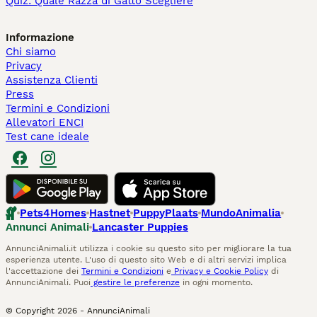
Quiz: Quale Razza di Gatto Scegliere
Informazione
Chi siamo
Privacy
Assistenza Clienti
Press
Termini e Condizioni
Allevatori ENCI
Test cane ideale
Pets4Homes
Hastnet
PuppyPlaats
MundoAnimalia
Annunci Animali
Lancaster Puppies
AnnunciAnimali.it utilizza i cookie su questo sito per migliorare la tua
esperienza utente. L'uso di questo sito Web e di altri servizi implica
l'accettazione dei
Termini e Condizioni
e
Privacy e Cookie Policy
di
AnnunciAnimali. Puoi
gestire le preferenze
in ogni momento.
© Copyright
2026
-
AnnunciAnimali